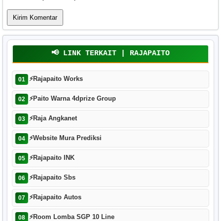
📢 LINK TERKAIT | RAJAPAITO
⚡
Rajapaito Works
01
⚡
Paito Warna 4dprize Group
02
⚡
Raja Angkanet
03
⚡
Website Mura Prediksi
04
⚡
Rajapaito INK
05
⚡
Rajapaito Sbs
06
⚡
Rajapaito Autos
07
⚡
Room Lomba SGP 10 Line
08