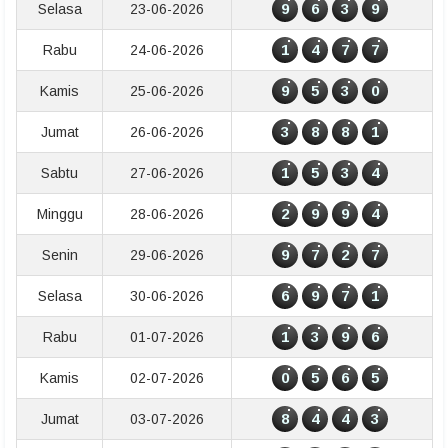
9
6
3
9
Selasa
23-06-2026
1
4
7
7
Rabu
24-06-2026
9
5
3
0
Kamis
25-06-2026
3
8
8
1
Jumat
26-06-2026
1
5
3
4
Sabtu
27-06-2026
2
9
9
4
Minggu
28-06-2026
9
7
2
7
Senin
29-06-2026
6
9
7
1
Selasa
30-06-2026
1
3
9
6
Rabu
01-07-2026
0
5
6
5
Kamis
02-07-2026
8
4
4
3
Jumat
03-07-2026