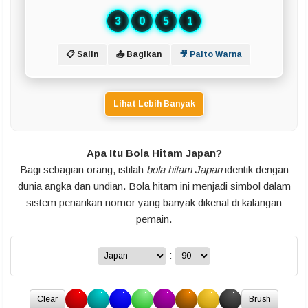
3
0
5
1
📋 Salin
📤 Bagikan
🎥 Paito Warna
Lihat Lebih Banyak
Apa Itu Bola Hitam Japan?
Bagi sebagian orang, istilah
bola hitam Japan
identik dengan
dunia angka dan undian. Bola hitam ini menjadi simbol dalam
sistem penarikan nomor yang banyak dikenal di kalangan
pemain.
:
Clear
Brush