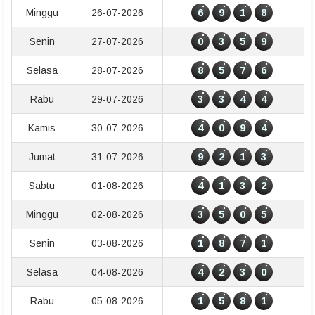
6
9
1
8
Minggu
26-07-2026
0
3
5
9
Senin
27-07-2026
8
5
7
6
Selasa
28-07-2026
3
3
4
4
Rabu
29-07-2026
4
0
9
4
Kamis
30-07-2026
9
2
1
3
Jumat
31-07-2026
4
1
3
2
Sabtu
01-08-2026
3
5
0
5
Minggu
02-08-2026
1
8
7
1
Senin
03-08-2026
4
2
3
0
Selasa
04-08-2026
1
5
8
1
Rabu
05-08-2026