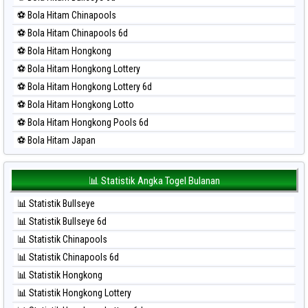
⚽ Bola Merah Nagoya
⚽ Bola Hitam Chinapools
⚽ Bola Merah North Carolina Day
⚽ Bola Hitam Chinapools 6d
⚽ Bola Merah Pcso
⚽ Bola Hitam Hongkong
⚽ Bola Merah Sao Paulo
⚽ Bola Hitam Hongkong Lottery
⚽ Bola Merah Singapore
⚽ Bola Hitam Hongkong Lottery 6d
⚽ Bola Merah Sydney
⚽ Bola Hitam Hongkong Lotto
⚽ Bola Merah Sydney Lottery
⚽ Bola Hitam Hongkong Pools 6d
⚽ Bola Merah Sydney Lottery 6d
⚽ Bola Hitam Japan
⚽ Bola Merah Sydney Lotto
⚽ Bola Hitam Japan 6d
⚽ Bola Merah Sydney Pools 6d
⚽ Bola Hitam Korea
📊 Statistik Angka Togel Bulanan
⚽ Bola Merah Taipei
⚽ Bola Hitam Kuda Lari
⚽ Bola Merah Taiwan
📊 Statistik Bullseye
⚽ Bola Hitam Magnum Cambodia
📊 Statistik Bullseye 6d
⚽ Bola Hitam Nagoya
📊 Statistik Chinapools
⚽ Bola Hitam North Carolina Day
📊 Statistik Chinapools 6d
⚽ Bola Hitam Pcso
📊 Statistik Hongkong
⚽ Bola Hitam Sao Paulo
📊 Statistik Hongkong Lottery
⚽ Bola Hitam Singapore