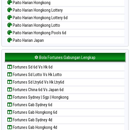
Paito Harian Hongkong
Paito Harian Hongkong Lottery
Paito Harian Hongkong Lottery 6d
Paito Harian Hongkong Lotto
Paito Harian Hongkong Pools 6d
Paito Harian Japan
Paito Harian Japan 6d
Paito Harian Korea
⚽ Bola Fortunes Gabungan Lengkap
Paito Harian Kuda Lari
Fortunes Sd 6d Vs Hk 6d
Paito Harian Magnum Cambodia
Fortunes Sd Lotto Vs Hk Lotto
Paito Harian Nagoya
Fortunes Sd Ltry6d Vs Hk Ltry6d
Paito Harian New York Midday
Fortunes China 6d Vs Japan 6d
Paito Harian North Carolina Day
Fortunes Sydney | Sgp | Hongkong
Paito Harian Pcso
Fortunes Gab Sydney 6d
Paito Harian Pennsylvania Day
Fortunes Gab Hongkong 6d
Paito Harian Sao Paulo
Fortunes Gab Sydney 4d
Paito Harian Singapore
Fortunes Gab Hongkong 4d