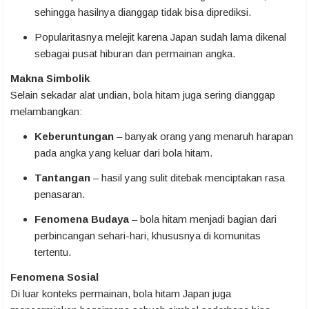
sehingga hasilnya dianggap tidak bisa diprediksi.
Popularitasnya melejit karena Japan sudah lama dikenal
sebagai pusat hiburan dan permainan angka.
Makna Simbolik
Selain sekadar alat undian, bola hitam juga sering dianggap
melambangkan:
Keberuntungan
– banyak orang yang menaruh harapan
pada angka yang keluar dari bola hitam.
Tantangan
– hasil yang sulit ditebak menciptakan rasa
penasaran.
Fenomena Budaya
– bola hitam menjadi bagian dari
perbincangan sehari-hari, khususnya di komunitas
tertentu.
Fenomena Sosial
Di luar konteks permainan, bola hitam Japan juga