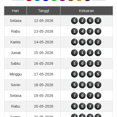
Hari
Tanggl
Keluaran
5
2
5
3
Selasa
12-05-2026
1
4
3
0
Rabu
13-05-2026
4
9
0
2
Kamis
14-05-2026
7
1
3
4
Jumat
15-05-2026
1
0
2
1
Sabtu
16-05-2026
0
8
9
5
Minggu
17-05-2026
5
8
5
1
Senin
18-05-2026
7
0
7
8
Selasa
19-05-2026
9
5
3
2
Rabu
20-05-2026
4
6
8
3
Kamis
21-05-2026