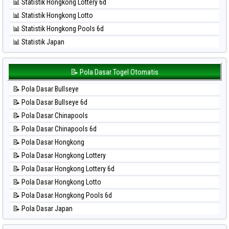
📊 Statistik Hongkong Lottery 6d
⚽ Bola Hitam Sydney
📊 Statistik Hongkong Lotto
⚽ Bola Hitam Sydney Lottery
📊 Statistik Hongkong Pools 6d
⚽ Bola Hitam Sydney Lottery 6d
📊 Statistik Japan
⚽ Bola Hitam Sydney Lotto
📊 Statistik Japan 6d
⚽ Bola Hitam Sydney Pools 6d
📊 Statistik Korea
📝 Pola Dasar Togel Otomatis
⚽ Bola Hitam Taipei
📊 Statistik Kuda Lari
⚽ Bola Hitam Taiwan
📝 Pola Dasar Bullseye
📊 Statistik Magnum Cambodia
📝 Pola Dasar Bullseye 6d
📊 Statistik Nagoya
📝 Pola Dasar Chinapools
📊 Statistik New York Midday
📝 Pola Dasar Chinapools 6d
📊 Statistik North Carolina Day
📝 Pola Dasar Hongkong
📊 Statistik Pcso
📝 Pola Dasar Hongkong Lottery
📊 Statistik Pennsylvania Day
📝 Pola Dasar Hongkong Lottery 6d
📊 Statistik Sao Paulo
📝 Pola Dasar Hongkong Lotto
📊 Statistik Singapore
📝 Pola Dasar Hongkong Pools 6d
📊 Statistik Sydney
📝 Pola Dasar Japan
📊 Statistik Sydney Lottery
📝 Pola Dasar Japan 6d
📊 Statistik Sydney Lottery 6d