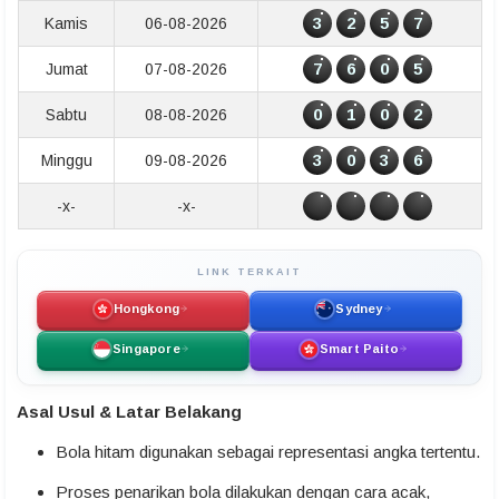
3
2
5
7
Kamis
06-08-2026
7
6
0
5
Jumat
07-08-2026
0
1
0
2
Sabtu
08-08-2026
3
0
3
6
Minggu
09-08-2026
-x-
-x-
LINK TERKAIT
Hongkong
Sydney
Singapore
Smart Paito
Asal Usul & Latar Belakang
Bola hitam digunakan sebagai representasi angka tertentu.
Proses penarikan bola dilakukan dengan cara acak,