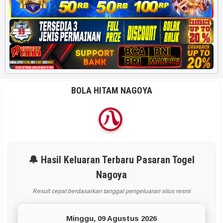
BOLA HITAM NAGOYA
🔔 Hasil Keluaran Terbaru Pasaran Togel
Nagoya
Result cepat berdasarkan tanggal pengeluaran situs resmi
Minggu, 09 Agustus 2026