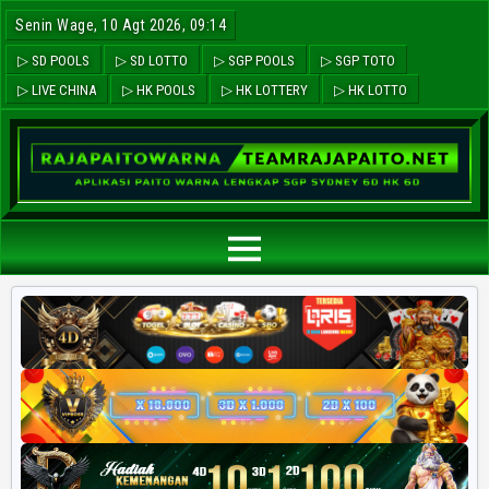
Senin Wage, 10 Agt 2026, 09:14
▷ SD POOLS
▷ SD LOTTO
▷ SGP POOLS
▷ SGP TOTO
▷ LIVE CHINA
▷ HK POOLS
▷ HK LOTTERY
▷ HK LOTTO