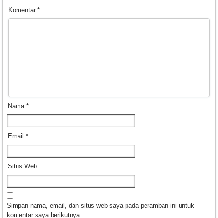
Komentar
*
Nama
*
Email
*
Situs Web
Simpan nama, email, dan situs web saya pada peramban ini untuk
komentar saya berikutnya.