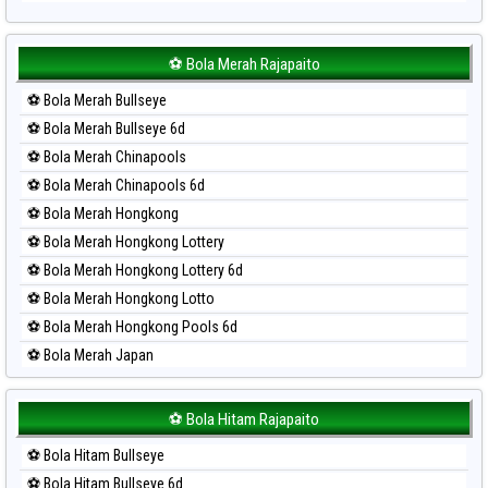
Paito Harian Sydney
Paito Harian Sydney Lottery
Paito Harian Sydney Lottery 6d
⚽ Bola Merah Rajapaito
Paito Harian Sydney Lotto
⚽ Bola Merah Bullseye
Paito Harian Sydney Pools 6d
⚽ Bola Merah Bullseye 6d
Paito Harian Taipei
⚽ Bola Merah Chinapools
Paito Harian Taiwan
⚽ Bola Merah Chinapools 6d
⚽ Bola Merah Hongkong
⚽ Bola Merah Hongkong Lottery
⚽ Bola Merah Hongkong Lottery 6d
⚽ Bola Merah Hongkong Lotto
⚽ Bola Merah Hongkong Pools 6d
⚽ Bola Merah Japan
⚽ Bola Merah Japan 6d
⚽ Bola Merah Korea
⚽ Bola Hitam Rajapaito
⚽ Bola Merah Kuda Lari
⚽ Bola Hitam Bullseye
⚽ Bola Merah Magnum Cambodia
⚽ Bola Hitam Bullseye 6d