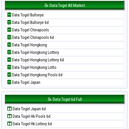
📝 Pola Dasar Korea
📝 Data Togel All Market
📊 Statistik Sydney Lotto
📝 Pola Dasar Kuda Lari
📊 Statistik Sydney Pools 6d
Data Togel Bullseye
📝 Pola Dasar Magnum Cambodia
📊 Statistik Taipei
Data Togel Bullseye 6d
📝 Pola Dasar Nagoya
📊 Statistik Taiwan
Data Togel Chinapools
📝 Pola Dasar North Carolina Day
Data Togel Chinapools 6d
📝 Pola Dasar Pcso
Data Togel Hongkong
📝 Pola Dasar Sao Paulo
Data Togel Hongkong Lottery
📝 Pola Dasar Singapore
Data Togel Hongkong Lottery 6d
📝 Pola Dasar Sydney
Data Togel Hongkong Lotto
📝 Pola Dasar Sydney Lottery
Data Togel Hongkong Pools 6d
📝 Pola Dasar Sydney Lottery 6d
Data Togel Japan
📝 Pola Dasar Sydney Lotto
Data Togel Japan 6d
📝 Pola Dasar Sydney Pools 6d
Data Togel Korea
📝 Data Togel 6d Full
📝 Pola Dasar Taipei
Data Togel Kuda Lari
📝 Pola Dasar Taiwan
Data Togel Japan 6d
Data Togel Magnum Cambodia
Data Togel Hk Pools 6d
Data Togel Nagoya
Data Togel Hk Lottery 6d
Data Togel North Carolina Day