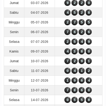
9
2
2
0
Jumat
03-07-2026
4
5
2
8
Sabtu
04-07-2026
2
7
5
5
Minggu
05-07-2026
7
6
2
6
Senin
06-07-2026
2
5
4
9
Selasa
07-07-2026
4
3
8
0
Kamis
09-07-2026
7
2
9
1
Jumat
10-07-2026
0
4
1
2
Sabtu
11-07-2026
1
9
6
4
Minggu
12-07-2026
7
8
6
0
Senin
13-07-2026
0
5
5
8
Selasa
14-07-2026