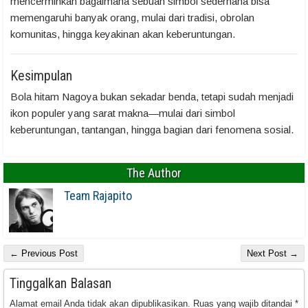
mencerminkan bagaimana sebuah simbol sederhana bisa
memengaruhi banyak orang, mulai dari tradisi, obrolan
komunitas, hingga keyakinan akan keberuntungan.
Kesimpulan
Bola hitam Nagoya bukan sekadar benda, tetapi sudah menjadi
ikon populer yang sarat makna—mulai dari simbol
keberuntungan, tantangan, hingga bagian dari fenomena sosial.
The Author
Team Rajapito
← Previous Post
Next Post →
Tinggalkan Balasan
Alamat email Anda tidak akan dipublikasikan.
Ruas yang wajib ditandai
*