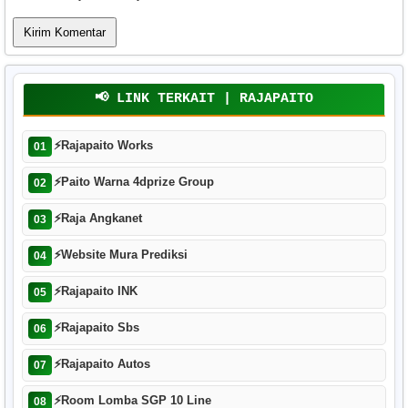
📢 LINK TERKAIT | RAJAPAITO
⚡
Rajapaito Works
01
⚡
Paito Warna 4dprize Group
02
⚡
Raja Angkanet
03
⚡
Website Mura Prediksi
04
⚡
Rajapaito INK
05
⚡
Rajapaito Sbs
06
⚡
Rajapaito Autos
07
⚡
Room Lomba SGP 10 Line
08