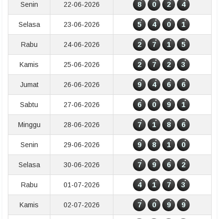
8
0
2
4
Senin
22-06-2026
5
4
0
1
Selasa
23-06-2026
2
7
1
5
Rabu
24-06-2026
2
7
2
3
Kamis
25-06-2026
9
4
6
6
Jumat
26-06-2026
6
0
9
1
Sabtu
27-06-2026
7
1
8
6
Minggu
28-06-2026
9
8
1
0
Senin
29-06-2026
7
9
6
2
Selasa
30-06-2026
4
1
7
3
Rabu
01-07-2026
7
0
9
9
Kamis
02-07-2026