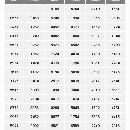
Senin
Selasa
Rabu
Kamis
Jumat
Sabtu
.
.
9165
6764
3719
1651
0565
0468
5746
1994
8855
9395
2471
4262
4452
0373
4652
9724
8317
0240
8402
1864
5007
4944
5621
0262
5923
6542
0236
6290
1971
1852
7324
4036
1789
5139
6923
1424
4335
1756
1031
7734
7617
4102
5196
9098
0693
6176
1146
0434
2517
0039
2317
7541
5636
6898
1494
3066
7810
5333
1948
2394
8417
1674
7187
5247
8778
3356
0268
5849
1502
4751
9958
7452
0877
1754
5306
4415
5941
8902
9821
6589
2249
2916