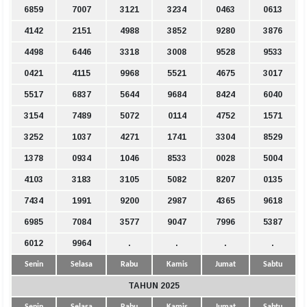
6859
7007
3121
3234
0463
0613
4142
2151
4988
3852
9280
3876
4498
6446
3318
3008
9528
9533
0421
4115
9968
5521
4675
3017
5517
6837
5644
9684
8424
6040
3154
7489
5072
0114
4752
1571
3252
1037
4271
1741
3304
8529
1378
0934
1046
8533
0028
5004
4103
3183
3105
5082
8207
0135
7434
1991
9200
2987
4365
9618
6985
7084
3577
9047
7996
5387
6012
9964
.
.
.
.
Senin
Selasa
Rabu
Kamis
Jumat
Sabtu
TAHUN 2025