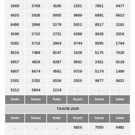
2669
5769
4195
1551
7851
9477
6635
3926
0005
9669
6891
6632
8480
2866
3379
5032
8517
2163
0388
3715
2721
0288
9028
2536
0281
5716
2804
0744
8585
1794
8336
7489
8347
1628
5175
7620
6057
4929
8287
9563
2421
0329
6807
6674
4561
9739
5174
1496
3201
3253
9156
2030
9677
0633
5212
5804
1324
.
.
.
Senin
Selasa
Rabu
Kamis
Jumat
Sabtu
TAHUN 2026
Senin
Selasa
Rabu
Kamis
Jumat
Sabtu
.
.
.
6830
7050
9483