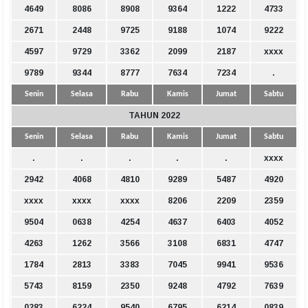
4649
8086
8908
9364
1222
4733
2671
2448
9725
9188
1074
9222
4597
9729
3362
2099
2187
xxxx
9789
9344
8777
7634
7234
.
Senin
Selasa
Rabu
Kamis
Jumat
Sabtu
TAHUN 2022
Senin
Selasa
Rabu
Kamis
Jumat
Sabtu
.
.
.
.
.
xxxx
2942
4068
4810
9289
5487
4920
xxxx
xxxx
xxxx
8206
2209
2359
9504
0638
4254
4637
6403
4052
4263
1262
3566
3108
6831
4747
1784
2813
3383
7045
9941
9536
5743
8159
2350
9248
4792
7639
0283
6224
9540
6795
6214
0839