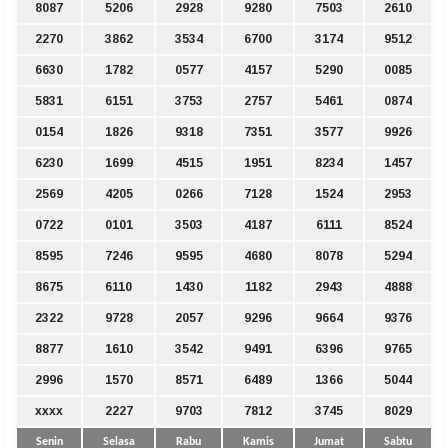
8087
5206
2928
9280
7503
2610
2270
3862
3534
6700
3174
9512
6630
1782
0577
4157
5290
0085
5831
6151
3753
2757
5461
0874
0154
1826
9318
7351
3577
9926
6230
1699
4515
1951
8234
1457
2569
4205
0266
7128
1524
2953
0722
0101
3503
4187
6111
8524
8595
7246
9595
4680
8078
5294
8675
6110
1430
1182
2943
4888
2322
9728
2057
9296
9664
9376
8877
1610
3542
9491
6396
9765
2996
1570
8571
6489
1366
5044
xxxx
2227
9703
7812
3745
8029
Senin
Selasa
Rabu
Kamis
Jumat
Sabtu