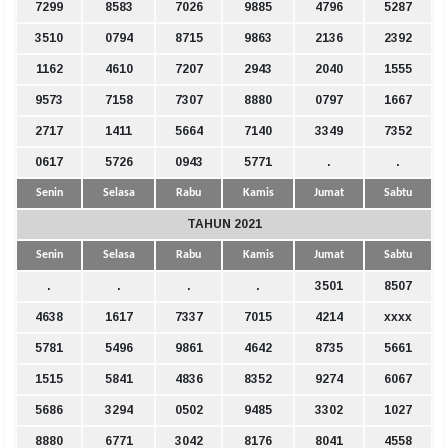
7299
8583
7026
9885
4796
5287
3510
0794
8715
9863
2136
2392
1162
4610
7207
2943
2040
1555
9573
7158
7307
8880
0797
1667
2717
1411
5664
7140
3349
7352
0617
5726
0943
5771
.
.
Senin
Selasa
Rabu
Kamis
Jumat
Sabtu
TAHUN 2021
Senin
Selasa
Rabu
Kamis
Jumat
Sabtu
.
.
.
.
3501
8507
4638
1617
7337
7015
4214
xxxx
5781
5496
9861
4642
8735
5661
1515
5841
4836
8352
9274
6067
5686
3294
0502
9485
3302
1027
8880
6771
3042
8176
8041
4558