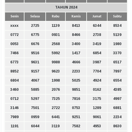
TAHUN 2024
Senin
Selasa
Rabu
Kamis
Jumat
Sabtu
xxxx
2725
1139
8413
6344
8534
0772
6775
0931
8466
2738
5139
0053
6676
2568
3400
3419
1980
7466
9516
5992
1417
6854
3370
6773
9631
9988
4666
3987
6517
8852
9157
9623
2233
7704
7897
6804
4067
1998
5025
4924
6554
3460
5885
2076
9851
0162
4385
0712
5297
7325
7816
3175
4997
3146
7501
2722
0753
1289
6881
7989
0959
6441
9251
9061
2234
1191
6044
3119
7582
4953
8630