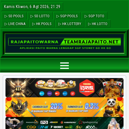
Kamis Kliwon, 6 Agt 2026, 21:29
▷ SD POOLS
▷ SD LOTTO
▷ SGP POOLS
▷ SGP TOTO
▷ LIVE CHINA
▷ HK POOLS
▷ HK LOTTERY
▷ HK LOTTO