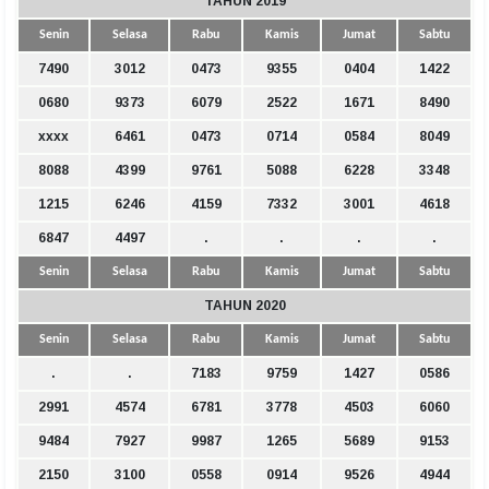
TAHUN 2019
Senin
Selasa
Rabu
Kamis
Jumat
Sabtu
7490
3012
0473
9355
0404
1422
0680
9373
6079
2522
1671
8490
xxxx
6461
0473
0714
0584
8049
8088
4399
9761
5088
6228
3348
1215
6246
4159
7332
3001
4618
6847
4497
.
.
.
.
Senin
Selasa
Rabu
Kamis
Jumat
Sabtu
TAHUN 2020
Senin
Selasa
Rabu
Kamis
Jumat
Sabtu
.
.
7183
9759
1427
0586
2991
4574
6781
3778
4503
6060
9484
7927
9987
1265
5689
9153
2150
3100
0558
0914
9526
4944