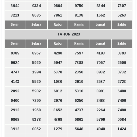
3944
9334
0864
9750
8344
7307
3213
8685
7861
8138
1662
5263
Senin
Selasa
Rabu
Kamis
Jumat
Sabtu
TAHUN 2023
Senin
Selasa
Rabu
Kamis
Jumat
Sabtu
9389
8967
4290
7597
4193
0393
9624
5920
5947
7388
7057
2500
4747
1994
5370
2350
0932
0732
4143
5520
1030
2919
2537
2723
2092
5902
6012
5310
0991
6480
0400
7290
2976
6250
2483
7409
2912
1958
3652
4737
2264
7480
9868
9378
4368
0861
5799
0084
3912
0052
1279
5648
4040
1424