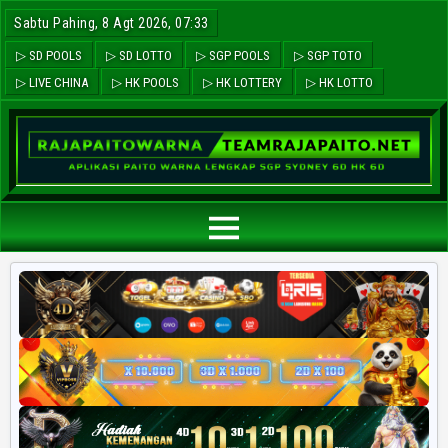
Sabtu Pahing, 8 Agt 2026, 07:33
▷ SD POOLS
▷ SD LOTTO
▷ SGP POOLS
▷ SGP TOTO
▷ LIVE CHINA
▷ HK POOLS
▷ HK LOTTERY
▷ HK LOTTO