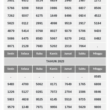
3851
6532
5324
0839
2945
1487
1372
5766
9208
5918
3886
5021
6837
8506
7262
9307
6275
1649
8496
0934
4522
5823
0112
2891
4098
9519
2917
5184
4879
5414
0768
8027
9370
5706
9430
5086
6475
8583
5067
9270
2411
0482
8071
2128
7683
5202
2310
7064
.
Senin
Selasa
Rabu
Kamis
Jumat
Sabtu
Minggu
TAHUN 2023
Senin
Selasa
Rabu
Kamis
Jumat
Sabtu
Minggu
.
.
.
.
.
.
0585
9483
4700
5062
0171
7649
1765
6808
1226
5127
0281
7072
2704
1586
0846
5933
4638
9525
6145
5510
9735
0988
9579
1348
7971
9956
1794
5629
9800