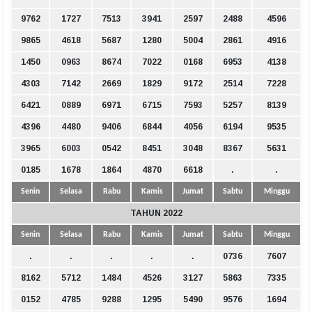
9762
1727
7513
3941
2597
2488
4596
9865
4618
5687
1280
5004
2861
4916
1450
0963
8674
7022
0168
6953
4138
4303
7142
2669
1829
9172
2514
7228
6421
0889
6971
6715
7593
5257
8139
4396
4480
9406
6844
4056
6194
9535
3965
6003
0542
8451
3048
8367
5631
0185
1678
1864
4870
6618
.
.
Senin
Selasa
Rabu
Kamis
Jumat
Sabtu
Minggu
TAHUN 2022
Senin
Selasa
Rabu
Kamis
Jumat
Sabtu
Minggu
.
.
.
.
.
0736
7607
8162
5712
1484
4526
3127
5863
7335
0152
4785
9288
1295
5490
9576
1694