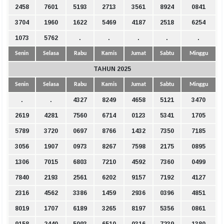
2458
7601
5193
2713
3561
8924
0841
3704
1960
1622
5469
4187
2518
6254
1073
5762
.
.
.
.
.
Senin
Selasa
Rabu
Kamis
Jumat
Sabtu
Minggu
TAHUN 2025
Senin
Selasa
Rabu
Kamis
Jumat
Sabtu
Minggu
.
.
4327
8249
4658
5121
3470
2619
4281
7560
6714
0123
5341
1705
5789
3720
0697
8766
1432
7350
7185
3056
1907
0973
8267
7598
2175
0895
1306
7015
6803
7210
4592
7360
0499
7840
2193
2561
6202
9157
7192
4127
2316
4562
3386
1459
2936
0396
4851
8019
1707
6189
3265
8197
5356
0861