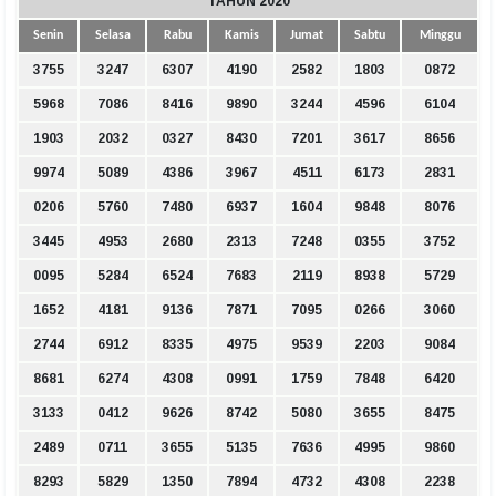
TAHUN 2020
Senin
Selasa
Rabu
Kamis
Jumat
Sabtu
Minggu
3755
3247
6307
4190
2582
1803
0872
5968
7086
8416
9890
3244
4596
6104
1903
2032
0327
8430
7201
3617
8656
9974
5089
4386
3967
4511
6173
2831
0206
5760
7480
6937
1604
9848
8076
3445
4953
2680
2313
7248
0355
3752
0095
5284
6524
7683
2119
8938
5729
1652
4181
9136
7871
7095
0266
3060
2744
6912
8335
4975
9539
2203
9084
8681
6274
4308
0991
1759
7848
6420
3133
0412
9626
8742
5080
3655
8475
2489
0711
3655
5135
7636
4995
9860
8293
5829
1350
7894
4732
4308
2238