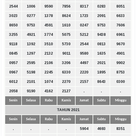
2544
1006
9590
7856
8317
0283
8051
3023
0277
1378
8624
1723
2091
6633
8650
9753
4591
1610
0247
9753
7606
3255
4921
3774
5075
5212
9438
6961
9118
1392
3510
5730
2544
0813
9670
0845
1297
2132
9011
9580
1635
4901
0957
2595
2106
3206
4497
2021
9902
0967
5198
2245
6330
2220
1895
8753
6012
2101
1074
2270
2157
8643
0300
2058
9190
4162
2127
.
.
.
Senin
Selasa
Rabu
Kamis
Jumat
Sabtu
Minggu
TAHUN 2021
Senin
Selasa
Rabu
Kamis
Jumat
Sabtu
Minggu
.
.
.
.
5904
4693
8351