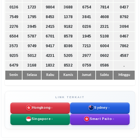
0136
1723
9804
3688
6754
7814
0437
7549
1795
8453
1378
3841
4608
8792
2276
3945
2415
9182
0236
2321
3094
6504
5787
6701
8578
1945
5108
0467
3573
9749
9417
8386
7213
6004
7862
9235
5012
4231
5205
2977
0602
4587
6479
3168
1832
8532
0759
0586
.
Senin
Selasa
Rabu
Kamis
Jumat
Sabtu
Minggu
LINK TERKAIT
Hongkong
Sydney
Singapore
Smart Paito