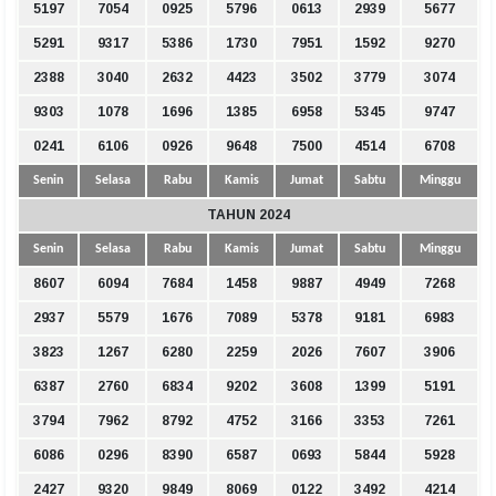
5197
7054
0925
5796
0613
2939
5677
5291
9317
5386
1730
7951
1592
9270
2388
3040
2632
4423
3502
3779
3074
9303
1078
1696
1385
6958
5345
9747
0241
6106
0926
9648
7500
4514
6708
Senin
Selasa
Rabu
Kamis
Jumat
Sabtu
Minggu
TAHUN 2024
Senin
Selasa
Rabu
Kamis
Jumat
Sabtu
Minggu
8607
6094
7684
1458
9887
4949
7268
2937
5579
1676
7089
5378
9181
6983
3823
1267
6280
2259
2026
7607
3906
6387
2760
6834
9202
3608
1399
5191
3794
7962
8792
4752
3166
3353
7261
6086
0296
8390
6587
0693
5844
5928
2427
9320
9849
8069
0122
3492
4214