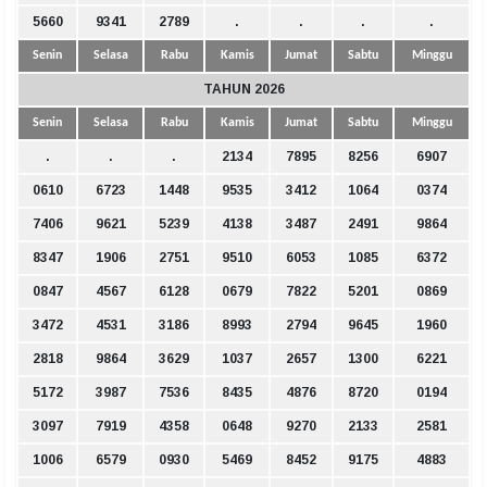
5660
9341
2789
.
.
.
.
Senin
Selasa
Rabu
Kamis
Jumat
Sabtu
Minggu
TAHUN 2026
Senin
Selasa
Rabu
Kamis
Jumat
Sabtu
Minggu
.
.
.
2134
7895
8256
6907
0610
6723
1448
9535
3412
1064
0374
7406
9621
5239
4138
3487
2491
9864
8347
1906
2751
9510
6053
1085
6372
0847
4567
6128
0679
7822
5201
0869
3472
4531
3186
8993
2794
9645
1960
2818
9864
3629
1037
2657
1300
6221
5172
3987
7536
8435
4876
8720
0194
3097
7919
4358
0648
9270
2133
2581
1006
6579
0930
5469
8452
9175
4883