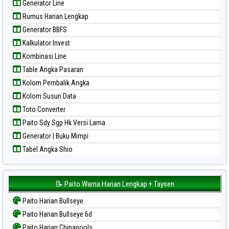
Generator Line
Paito Warna Singapore
Rumus Harian Lengkap
Paito Warna Sydney
Generator BBFS
Paito Warna Sydney Lottery
Kalkulator Invest
Paito Warna Sydney Lottery 6d
Kombinasi Line
Paito Warna Sydney Lotto
Table Angka Pasaran
Paito Warna Sydney Pools 6d
Kolom Pembalik Angka
Paito Warna Taipei
Kolom Susun Data
Paito Warna Taiwan
Toto Converter
Paito Sdy Sgp Hk Versi Lama
Generator | Buku Mimpi
Tabel Angka Shio
📝 Paito Warna Harian Lengkap + Taysen
Paito Harian Bullseye
Paito Harian Bullseye 6d
Paito Harian Chinapools