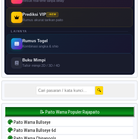
Result real-time tanpa delay
Prediksi VIP
NEW
Rumus akurat tarikan paito
LAINNYA
Rumus Togel
Kombinasi angka & shio
Buku Mimpi
Tafsir mimpi 2D / 3D / 4D
🔍
📝 Paito Warna Populer Rajapaito
Paito Warna Bullseye
Paito Warna Bullseye 6d
Paito Warna Chinapools