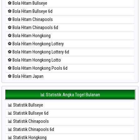
⚽ Bola Hitam Bullseye
⚽ Bola Merah Magnum Cambodia
⚽ Bola Hitam Bullseye 6d
⚽ Bola Merah Nagoya
⚽ Bola Hitam Chinapools
⚽ Bola Merah North Carolina Day
⚽ Bola Hitam Chinapools 6d
⚽ Bola Merah Pcso
⚽ Bola Hitam Hongkong
⚽ Bola Merah Sao Paulo
⚽ Bola Hitam Hongkong Lottery
⚽ Bola Merah Singapore
⚽ Bola Hitam Hongkong Lottery 6d
⚽ Bola Merah Sydney
⚽ Bola Hitam Hongkong Lotto
⚽ Bola Merah Sydney Lottery
⚽ Bola Hitam Hongkong Pools 6d
⚽ Bola Merah Sydney Lottery 6d
⚽ Bola Hitam Japan
⚽ Bola Merah Sydney Lotto
⚽ Bola Hitam Japan 6d
⚽ Bola Merah Sydney Pools 6d
⚽ Bola Hitam Korea
📊 Statistik Angka Togel Bulanan
⚽ Bola Merah Taipei
⚽ Bola Hitam Kuda Lari
⚽ Bola Merah Taiwan
📊 Statistik Bullseye
⚽ Bola Hitam Magnum Cambodia
📊 Statistik Bullseye 6d
⚽ Bola Hitam Nagoya
📊 Statistik Chinapools
⚽ Bola Hitam North Carolina Day
📊 Statistik Chinapools 6d
⚽ Bola Hitam Pcso
📊 Statistik Hongkong