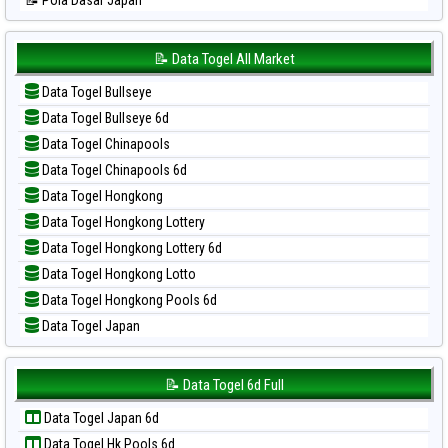
📊 Statistik Sydney Lottery
📝 Pola Dasar Japan 6d
📊 Statistik Sydney Lottery 6d
📝 Pola Dasar Korea
📝 Data Togel All Market
📊 Statistik Sydney Lotto
📝 Pola Dasar Kuda Lari
📊 Statistik Sydney Pools 6d
Data Togel Bullseye
📝 Pola Dasar Magnum Cambodia
📊 Statistik Taipei
Data Togel Bullseye 6d
📝 Pola Dasar Nagoya
📊 Statistik Taiwan
Data Togel Chinapools
📝 Pola Dasar North Carolina Day
Data Togel Chinapools 6d
📝 Pola Dasar Pcso
Data Togel Hongkong
📝 Pola Dasar Sao Paulo
Data Togel Hongkong Lottery
📝 Pola Dasar Singapore
Data Togel Hongkong Lottery 6d
📝 Pola Dasar Sydney
Data Togel Hongkong Lotto
📝 Pola Dasar Sydney Lottery
Data Togel Hongkong Pools 6d
📝 Pola Dasar Sydney Lottery 6d
Data Togel Japan
📝 Pola Dasar Sydney Lotto
Data Togel Japan 6d
📝 Pola Dasar Sydney Pools 6d
Data Togel Korea
📝 Data Togel 6d Full
📝 Pola Dasar Taipei
Data Togel Kuda Lari
📝 Pola Dasar Taiwan
Data Togel Japan 6d
Data Togel Magnum Cambodia
Data Togel Hk Pools 6d