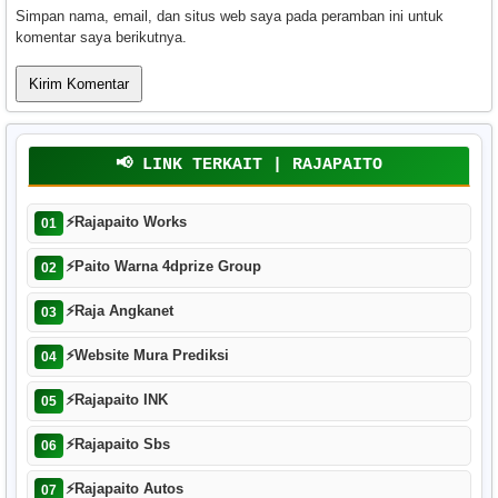
Simpan nama, email, dan situs web saya pada peramban ini untuk
komentar saya berikutnya.
📢 LINK TERKAIT | RAJAPAITO
⚡
Rajapaito Works
01
⚡
Paito Warna 4dprize Group
02
⚡
Raja Angkanet
03
⚡
Website Mura Prediksi
04
⚡
Rajapaito INK
05
⚡
Rajapaito Sbs
06
⚡
Rajapaito Autos
07