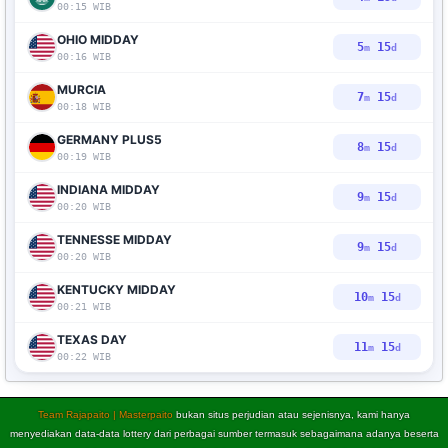
00:15 WIB
OHIO MIDDAY
5
14
m
d
00:16 WIB
MURCIA
7
14
m
d
00:18 WIB
GERMANY PLUS5
8
14
m
d
00:19 WIB
INDIANA MIDDAY
9
14
m
d
00:20 WIB
TENNESSE MIDDAY
9
14
m
d
00:20 WIB
KENTUCKY MIDDAY
10
14
m
d
00:21 WIB
TEXAS DAY
11
14
m
d
00:22 WIB
Team Rajapaito | Masterpaito
bukan situs perjudian atau sejenisnya, kami hanya
menyediakan data-data lottery dari perbagai sumber termasuk sebagaimana adanya beserta