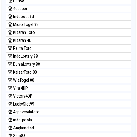
🏆 Dim88
🏆 4dsuper
🏆 Indoboss6d
🏆 Micro Togel 88
🏆 Kisaran Toto
🏆 Kisaran 4D
🏆 Pelita Toto
🏆 IndoLottery 88
🏆 DuniaLottery 88
🏆 KaisarToto 88
🏆 WlaTogel 88
🏆 Viral4DP
🏆 Victory4DP
🏆 LuckySlot99
🏆 4dprizewlatoto
🏆 indo-pools
🏆 Angkanet4d
🏆 Shio88