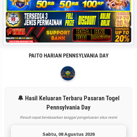
PAITO HARIAN PENNSYLVANIA DAY
🔔 Hasil Keluaran Terbaru Pasaran Togel
Pennsylvania Day
Result cepat berdasarkan tanggal pengeluaran situs resmi
Sabtu, 08 Agustus 2026