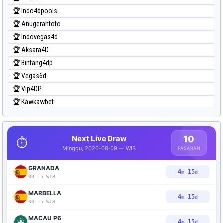
🏆 Indo4dpools
🏆 Anugerahtoto
🏆 Indovegas4d
🏆 Aksara4D
🏆 Bintang4dp
🏆 Vegas6d
🏆 Vip4DP
🏆 Kawkawbet
Next Live Draw
10
⏱️
Minggu, 2026-08-09 — WIB
PASARAN
GRANADA
4
14
m
d
00:15 WIB
MARBELLA
4
14
m
d
00:15 WIB
MACAU P6
4
14
m
d