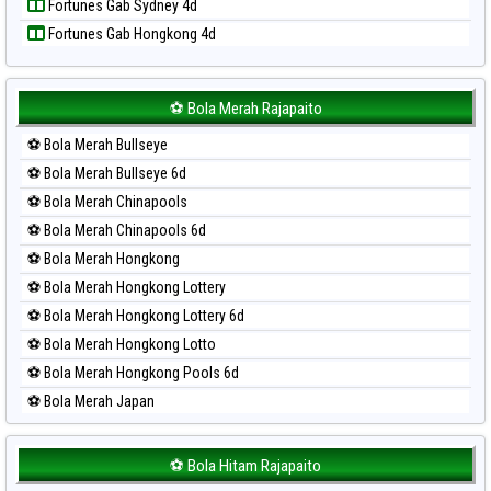
Fortunes Gab Sydney 4d
Paito Harian Singapore
Fortunes Gab Hongkong 4d
Paito Harian Sydney
Paito Harian Sydney Lottery
Paito Harian Sydney Lottery 6d
⚽ Bola Merah Rajapaito
Paito Harian Sydney Lotto
⚽ Bola Merah Bullseye
Paito Harian Sydney Pools 6d
⚽ Bola Merah Bullseye 6d
Paito Harian Taipei
⚽ Bola Merah Chinapools
Paito Harian Taiwan
⚽ Bola Merah Chinapools 6d
⚽ Bola Merah Hongkong
⚽ Bola Merah Hongkong Lottery
⚽ Bola Merah Hongkong Lottery 6d
⚽ Bola Merah Hongkong Lotto
⚽ Bola Merah Hongkong Pools 6d
⚽ Bola Merah Japan
⚽ Bola Merah Japan 6d
⚽ Bola Merah Korea
⚽ Bola Hitam Rajapaito
⚽ Bola Merah Kuda Lari