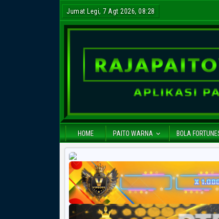
Jumat Legi, 7 Agt 2026, 08:28
HOME
PAITO WARNA
BOLA FORTUNE