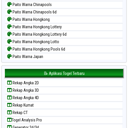
Paito Warna Chinapools
Paito Warna Chinapools 6d
Paito Warna Hongkong
Paito Warna Hongkong Lottery
Paito Warna Hongkong Lottery 6d
Paito Warna Hongkong Lotto
Paito Warna Hongkong Pools 6d
Paito Warna Japan
Paito Warna Japan 6d
Paito Warna Korea
📝 Aplikasi Togel Terbaru
Paito Warna Kuda Lari
Rekap Angka 2D
Paito Warna Magnum Cambodia
Rekap Angka 3D
Paito Warna Nagoya
Rekap Angka 4D
Paito Warna New York Midday
Rekap Kumat
Paito Warna North Carolina Day
Rekap CT
Paito Warna Pcso
Togel Analysis Pro
Paito Warna Pennsylvania Day
Generator 2d/3d