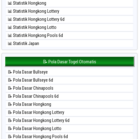
📊 Statistik Hongkong
⚽ Bola Hitam Sao Paulo
📊 Statistik Hongkong Lottery
⚽ Bola Hitam Singapore
📊 Statistik Hongkong Lottery 6d
⚽ Bola Hitam Sydney
📊 Statistik Hongkong Lotto
⚽ Bola Hitam Sydney Lottery
📊 Statistik Hongkong Pools 6d
⚽ Bola Hitam Sydney Lottery 6d
📊 Statistik Japan
⚽ Bola Hitam Sydney Lotto
📊 Statistik Japan 6d
⚽ Bola Hitam Sydney Pools 6d
📊 Statistik Korea
📝 Pola Dasar Togel Otomatis
⚽ Bola Hitam Taipei
📊 Statistik Kuda Lari
⚽ Bola Hitam Taiwan
📝 Pola Dasar Bullseye
📊 Statistik Magnum Cambodia
📝 Pola Dasar Bullseye 6d
📊 Statistik Nagoya
📝 Pola Dasar Chinapools
📊 Statistik New York Midday
📝 Pola Dasar Chinapools 6d
📊 Statistik North Carolina Day
📝 Pola Dasar Hongkong
📊 Statistik Pcso
📝 Pola Dasar Hongkong Lottery
📊 Statistik Pennsylvania Day
📝 Pola Dasar Hongkong Lottery 6d
📊 Statistik Sao Paulo
📝 Pola Dasar Hongkong Lotto
📊 Statistik Singapore
📝 Pola Dasar Hongkong Pools 6d