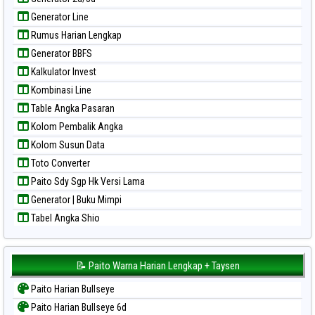
Paito Warna Sao Paulo
Generator Line
Paito Warna Singapore
Rumus Harian Lengkap
Paito Warna Sydney
Generator BBFS
Paito Warna Sydney Lottery
Kalkulator Invest
Paito Warna Sydney Lottery 6d
Kombinasi Line
Paito Warna Sydney Lotto
Table Angka Pasaran
Paito Warna Sydney Pools 6d
Kolom Pembalik Angka
Paito Warna Taipei
Kolom Susun Data
Paito Warna Taiwan
Toto Converter
Paito Sdy Sgp Hk Versi Lama
Generator | Buku Mimpi
Tabel Angka Shio
📝 Paito Warna Harian Lengkap + Taysen
Paito Harian Bullseye
Paito Harian Bullseye 6d