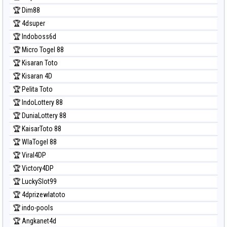
🏆 Dim88
🏆 4dsuper
🏆 Indoboss6d
🏆 Micro Togel 88
🏆 Kisaran Toto
🏆 Kisaran 4D
🏆 Pelita Toto
🏆 IndoLottery 88
🏆 DuniaLottery 88
🏆 KaisarToto 88
🏆 WlaTogel 88
🏆 Viral4DP
🏆 Victory4DP
🏆 LuckySlot99
🏆 4dprizewlatoto
🏆 indo-pools
🏆 Angkanet4d