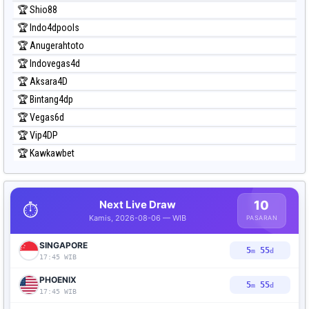
🏆 Shio88
🏆 Indo4dpools
🏆 Anugerahtoto
🏆 Indovegas4d
🏆 Aksara4D
🏆 Bintang4dp
🏆 Vegas6d
🏆 Vip4DP
🏆 Kawkawbet
Next Live Draw
10
⏱️
Kamis, 2026-08-06 — WIB
PASARAN
SINGAPORE
5
53
m
d
17:45 WIB
PHOENIX
5
53
m
d
17:45 WIB