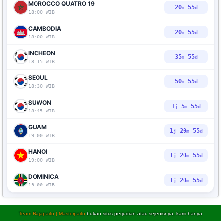
MOROCCO QUATRO 19
20
53
m
d
18:00 WIB
CAMBODIA
20
53
m
d
18:00 WIB
INCHEON
35
53
m
d
18:15 WIB
SEOUL
50
53
m
d
18:30 WIB
SUWON
1
5
53
j
m
d
18:45 WIB
GUAM
1
20
53
j
m
d
19:00 WIB
HANOI
1
20
53
j
m
d
19:00 WIB
DOMINICA
1
20
53
j
m
d
19:00 WIB
Team Rajapaito | Masterpaito
bukan situs perjudian atau sejenisnya, kami hanya