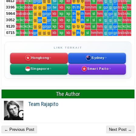
8813
bs
bs
kc
kc
gp
gp
gj
gj
tw
kp
kb
tp
tp
tp
hm
sl
hm
gj
gj
gp
bs
bs
kc
3396
kc
kc
bs
bs
gj
gj
gj
gp
tw
kb
kp
th
th
tp
hm
hm
sl
gp
gj
gp
bs
kc
bs
5964
bs
bs
bs
kc
gj
gj
gp
gp
kb
kp
kp
th
tp
th
hm
sl
hm
gj
gp
gj
bs
bs
kc
3052
kc
kc
bs
kc
gj
gp
gj
gp
kp
kb
kp
th
tp
th
sl
sl
sl
gj
gj
gj
kc
bs
bs
9120
bs
kc
kc
kc
gj
gj
gp
gp
kp
kb
kp
tp
tp
tp
hm
sl
hm
gj
gj
gp
kc
kc
kc
0715
kc
bs
kc
bs
gp
gj
gj
gj
kb
kp
kb
tp
th
tp
sl
hm
hm
gj
gp
gp
bs
bs
bs
LINK TERKAIT
Hongkong
Sydney
Singapore
Smart Paito
The Author
Team Rajapito
← Previous Post
Next Post →