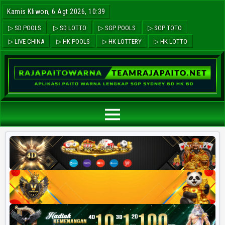
Kamis Kliwon, 6 Agt 2026, 10:39
▷ SD POOLS
▷ SD LOTTO
▷ SGP POOLS
▷ SGP TOTO
▷ LIVE CHINA
▷ HK POOLS
▷ HK LOTTERY
▷ HK LOTTO