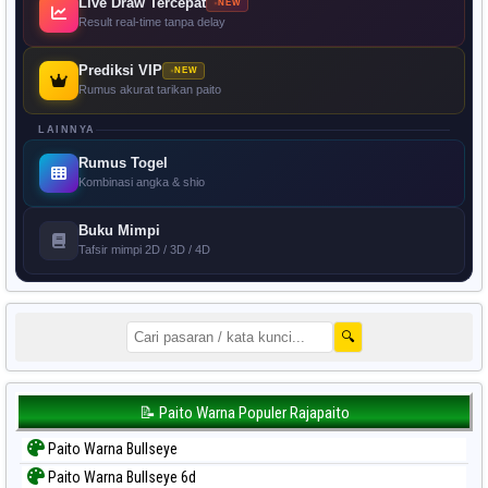
Live Draw Tercepat
NEW
Result real-time tanpa delay
Prediksi VIP
NEW
Rumus akurat tarikan paito
LAINNYA
Rumus Togel
Kombinasi angka & shio
Buku Mimpi
Tafsir mimpi 2D / 3D / 4D
🔍
📝 Paito Warna Populer Rajapaito
Paito Warna Bullseye
Paito Warna Bullseye 6d