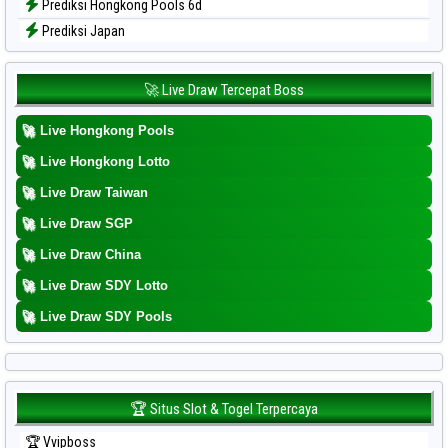
Prediksi Hongkong Pools 6d
Prediksi Japan
Prediksi Japan 6d
Prediksi Korea
🚀 Live Draw Tercepat Boss
Prediksi Kuda Lari
🚀
Live Hongkong Pools
Prediksi Magnum Cambodia
Prediksi Nagoya
🚀
Live Hongkong Lotto
Prediksi North Carolina Day
🚀
Live Draw Taiwan
Prediksi Pcso
🚀
Live Draw SGP
Prediksi Sao Paulo
🚀
Live Draw China
Prediksi Singapore
🚀
Live Draw SDY Lotto
Prediksi Sydney
🚀
Prediksi Sydney Lottery
Live Draw SDY Pools
Prediksi Sydney Lottery 6d
Prediksi Sydney Lotto
Prediksi Sydney Pools 6d
🏆 Situs Slot & Togel Terpercaya
Prediksi Taipei
🏆 Vvipboss
Prediksi Taiwan