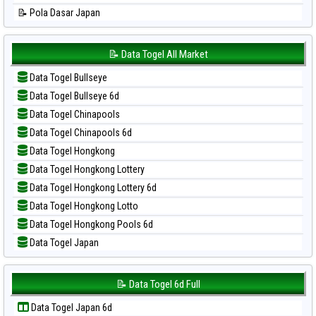
📊 Statistik Sydney
📝 Pola Dasar Japan
📊 Statistik Sydney Lottery
📝 Pola Dasar Japan 6d
📊 Statistik Sydney Lottery 6d
📝 Pola Dasar Korea
📝 Data Togel All Market
📊 Statistik Sydney Lotto
📝 Pola Dasar Kuda Lari
📊 Statistik Sydney Pools 6d
Data Togel Bullseye
📝 Pola Dasar Magnum Cambodia
📊 Statistik Taipei
Data Togel Bullseye 6d
📝 Pola Dasar Nagoya
📊 Statistik Taiwan
Data Togel Chinapools
📝 Pola Dasar North Carolina Day
Data Togel Chinapools 6d
📝 Pola Dasar Pcso
Data Togel Hongkong
📝 Pola Dasar Sao Paulo
Data Togel Hongkong Lottery
📝 Pola Dasar Singapore
Data Togel Hongkong Lottery 6d
📝 Pola Dasar Sydney
Data Togel Hongkong Lotto
📝 Pola Dasar Sydney Lottery
Data Togel Hongkong Pools 6d
📝 Pola Dasar Sydney Lottery 6d
Data Togel Japan
📝 Pola Dasar Sydney Lotto
Data Togel Japan 6d
📝 Pola Dasar Sydney Pools 6d
Data Togel Korea
📝 Data Togel 6d Full
📝 Pola Dasar Taipei
Data Togel Kuda Lari
📝 Pola Dasar Taiwan
Data Togel Japan 6d
Data Togel Magnum Cambodia