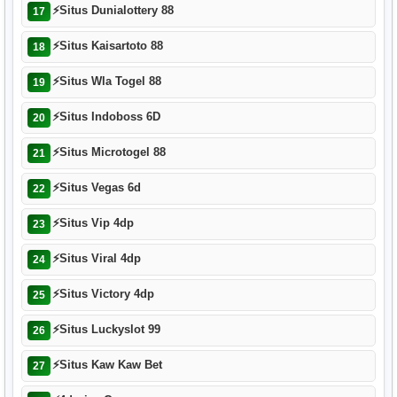
⚡
Situs Dunialottery 88
17
⚡
Situs Kaisartoto 88
18
⚡
Situs Wla Togel 88
19
⚡
Situs Indoboss 6D
20
⚡
Situs Microtogel 88
21
⚡
Situs Vegas 6d
22
⚡
Situs Vip 4dp
23
⚡
Situs Viral 4dp
24
⚡
Situs Victory 4dp
25
⚡
Situs Luckyslot 99
26
⚡
Situs Kaw Kaw Bet
27