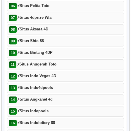
⚡
Situs Pelita Toto
06
⚡
Situs 4dprize Wla
07
⚡
Situs Aksara 4D
08
⚡
Situs Shio 88
09
⚡
Situs Bintang 4DP
10
⚡
Situs Anugerah Toto
11
⚡
Situs Indo Vegas 4D
12
⚡
Situs Indo4dpools
13
⚡
Situs Angkanet 4d
14
⚡
Situs Indopools
15
⚡
Situs Indolottery 88
16