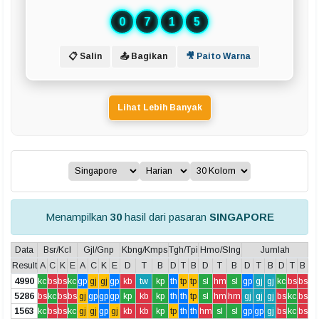
0
7
1
5
📋 Salin
📤 Bagikan
🎥 Paito Warna
Lihat Lebih Banyak
Menampilkan
30
hasil dari pasaran
SINGAPORE
Data
Bsr/Kcl
Gjl/Gnp
Kbng/Kmps
Tgh/Tpi
Hmo/Slng
Jumlah
Result
A
C
K
E
A
C
K
E
D
T
B
D
T
B
D
T
B
D
T
B
D
T
B
4990
kc
bs
bs
kc
gp
gj
gj
gp
kb
tw
kp
th
tp
tp
sl
hm
sl
gp
gj
gj
kc
bs
bs
5286
bs
kc
bs
bs
gj
gp
gp
gp
kp
kb
kp
th
th
tp
sl
hm
hm
gj
gj
gj
bs
kc
bs
1563
kc
bs
bs
kc
gj
gj
gp
gj
kb
kb
kp
tp
th
th
hm
sl
sl
gp
gp
gj
bs
kc
bs