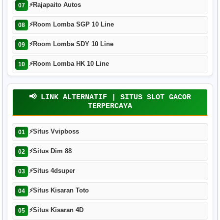
⚡
Rajapaito Autos
07
⚡
Room Lomba SGP 10 Line
08
⚡
Room Lomba SDY 10 Line
09
⚡
Room Lomba HK 10 Line
10
📢 LINK ALTERNATIF | SITUS SLOT GACOR
TERPERCAYA
⚡
Situs Vvipboss
01
⚡
Situs Dim 88
02
⚡
Situs 4dsuper
03
⚡
Situs Kisaran Toto
04
⚡
Situs Kisaran 4D
05