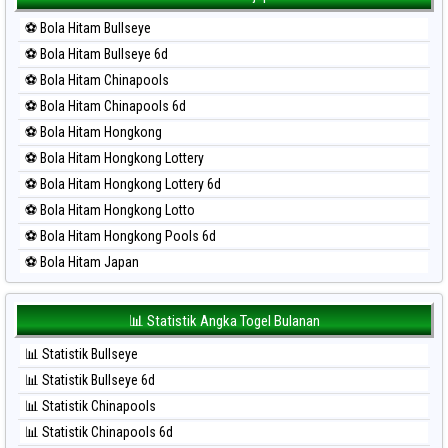
⚽ Bola Merah Kuda Lari
⚽ Bola Hitam Bullseye
⚽ Bola Merah Magnum Cambodia
⚽ Bola Hitam Bullseye 6d
⚽ Bola Merah Nagoya
⚽ Bola Hitam Chinapools
⚽ Bola Merah North Carolina Day
⚽ Bola Hitam Chinapools 6d
⚽ Bola Merah Pcso
⚽ Bola Hitam Hongkong
⚽ Bola Merah Sao Paulo
⚽ Bola Hitam Hongkong Lottery
⚽ Bola Merah Singapore
⚽ Bola Hitam Hongkong Lottery 6d
⚽ Bola Merah Sydney
⚽ Bola Hitam Hongkong Lotto
⚽ Bola Merah Sydney Lottery
⚽ Bola Hitam Hongkong Pools 6d
⚽ Bola Merah Sydney Lottery 6d
⚽ Bola Hitam Japan
⚽ Bola Merah Sydney Lotto
⚽ Bola Hitam Japan 6d
⚽ Bola Merah Sydney Pools 6d
⚽ Bola Hitam Korea
📊 Statistik Angka Togel Bulanan
⚽ Bola Merah Taipei
⚽ Bola Hitam Kuda Lari
⚽ Bola Merah Taiwan
📊 Statistik Bullseye
⚽ Bola Hitam Magnum Cambodia
📊 Statistik Bullseye 6d
⚽ Bola Hitam Nagoya
📊 Statistik Chinapools
⚽ Bola Hitam North Carolina Day
📊 Statistik Chinapools 6d
⚽ Bola Hitam Pcso