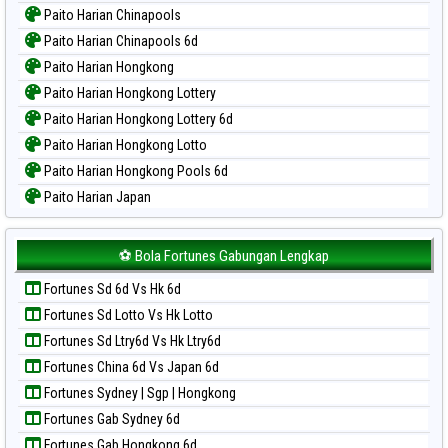
Paito Harian Chinapools
Paito Harian Chinapools 6d
Paito Harian Hongkong
Paito Harian Hongkong Lottery
Paito Harian Hongkong Lottery 6d
Paito Harian Hongkong Lotto
Paito Harian Hongkong Pools 6d
Paito Harian Japan
Paito Harian Japan 6d
Paito Harian Korea
⚽ Bola Fortunes Gabungan Lengkap
Paito Harian Kuda Lari
Fortunes Sd 6d Vs Hk 6d
Paito Harian Magnum Cambodia
Fortunes Sd Lotto Vs Hk Lotto
Paito Harian Nagoya
Fortunes Sd Ltry6d Vs Hk Ltry6d
Paito Harian New York Midday
Fortunes China 6d Vs Japan 6d
Paito Harian North Carolina Day
Fortunes Sydney | Sgp | Hongkong
Paito Harian Pcso
Fortunes Gab Sydney 6d
Paito Harian Pennsylvania Day
Fortunes Gab Hongkong 6d