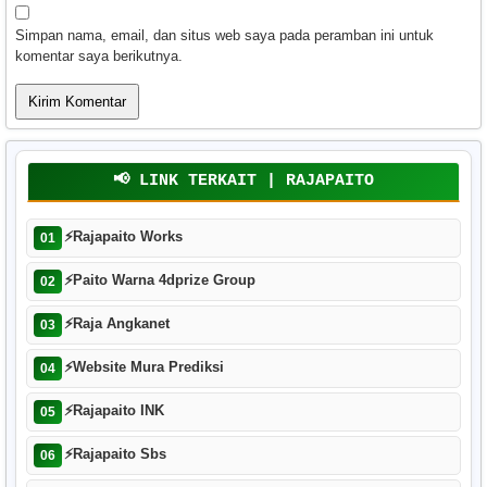
Simpan nama, email, dan situs web saya pada peramban ini untuk
komentar saya berikutnya.
📢 LINK TERKAIT | RAJAPAITO
⚡
Rajapaito Works
01
⚡
Paito Warna 4dprize Group
02
⚡
Raja Angkanet
03
⚡
Website Mura Prediksi
04
⚡
Rajapaito INK
05
⚡
Rajapaito Sbs
06