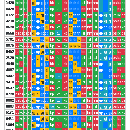
3428
kc
kc
kc
bs
gj
gp
gp
gp
kb
kp
kb
th
th
th
sl
hm
hm
gj
gp
gj
bs
bs
kc
6428
bs
kc
kc
bs
gp
gp
gp
gp
kp
kp
kb
th
th
th
hm
hm
hm
gj
gp
gj
kc
bs
kc
8372
bs
kc
bs
kc
gp
gj
gj
gp
kp
kb
kp
tp
th
th
sl
hm
sl
gp
gj
gj
kc
kc
bs
4230
kc
kc
kc
kc
gp
gp
gj
gp
kp
kb
kp
th
tp
th
hm
sl
sl
gp
gj
gj
bs
bs
kc
0629
kc
bs
kc
bs
gp
gp
gp
gj
kb
kp
kb
tp
th
th
hm
hm
sl
gp
gp
gp
bs
bs
kc
9668
bs
bs
bs
bs
gj
gp
gp
gp
kp
tw
kb
tp
th
th
sl
hm
hm
gp
gj
gj
bs
kc
bs
5701
bs
bs
kc
kc
gj
gj
gp
gj
kb
kp
kb
th
th
tp
hm
sl
sl
gj
gj
gj
kc
bs
kc
8075
bs
kc
bs
bs
gp
gp
gj
gj
kp
kb
kp
tp
tp
tp
hm
sl
hm
gp
gj
gj
bs
bs
kc
6452
bs
kc
bs
kc
gp
gp
gj
gp
kp
kb
kp
th
th
th
hm
sl
sl
gj
gj
gj
kc
bs
bs
2329
kc
kc
kc
bs
gp
gj
gp
gj
kb
kp
kb
tp
th
th
sl
sl
sl
gj
gj
gp
bs
bs
kc
4948
kc
bs
kc
bs
gp
gj
gp
gp
kb
kp
kb
th
tp
th
sl
sl
hm
gp
gp
gj
kc
kc
kc
4087
kc
kc
bs
bs
gp
gp
gp
gj
kp
kb
kp
th
tp
tp
hm
hm
sl
gp
gp
gp
kc
bs
bs
5447
bs
kc
kc
bs
gj
gp
gp
gj
kp
tw
kb
th
th
th
sl
hm
sl
gj
gp
gp
bs
bs
kc
9418
bs
kc
kc
bs
gj
gp
gj
gp
kp
kp
kb
tp
th
tp
sl
sl
sl
gp
gj
gj
kc
bs
bs
0647
kc
bs
kc
bs
gp
gp
gp
gj
kb
kp
kb
tp
th
th
hm
hm
sl
gp
gj
gp
bs
kc
kc
9720
bs
bs
kc
kc
gj
gj
gp
gp
kp
kp
kp
tp
th
tp
hm
sl
hm
gj
gj
gp
bs
bs
kc
9662
bs
bs
bs
kc
gj
gp
gp
gp
kp
tw
kp
tp
th
th
sl
hm
hm
gp
gj
gp
bs
kc
bs
8863
bs
bs
bs
kc
gp
gp
gp
gj
tw
kp
kp
tp
tp
th
hm
hm
sl
gj
gj
gj
bs
bs
bs
5131
bs
kc
kc
kc
gj
gj
gj
gj
kp
kb
kp
th
tp
th
hm
hm
hm
gp
gp
gp
bs
kc
kc
6431
bs
kc
kc
kc
gp
gp
gj
gj
kp
kp
kp
th
th
th
hm
sl
hm
gj
gj
gp
kc
bs
kc
3064
kc
kc
bs
kc
gj
gp
gp
gp
kp
kb
kp
th
tp
th
sl
hm
hm
gj
gp
gj
kc
bs
kc