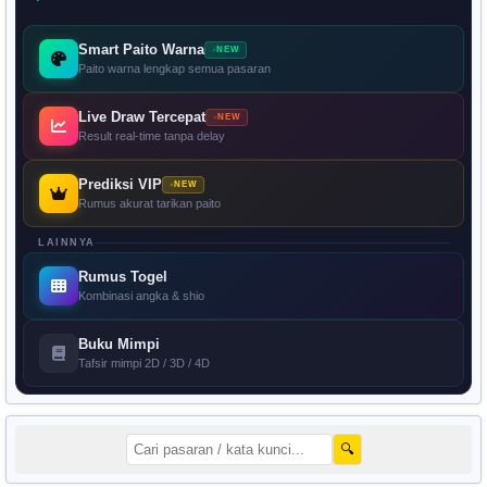
Smart Paito Warna
NEW
Paito warna lengkap semua pasaran
Live Draw Tercepat
NEW
Result real-time tanpa delay
Prediksi VIP
NEW
Rumus akurat tarikan paito
LAINNYA
Rumus Togel
Kombinasi angka & shio
Buku Mimpi
Tafsir mimpi 2D / 3D / 4D
🔍