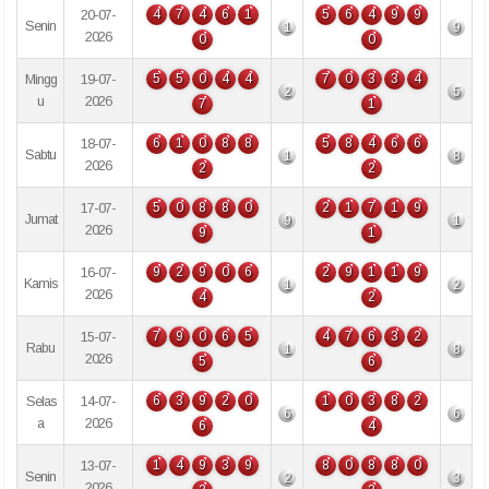
4
7
4
6
1
5
6
4
9
9
20-07-
Senin
1
9
2026
0
0
5
5
0
4
4
7
0
3
3
4
Mingg
19-07-
2
5
u
2026
7
1
6
1
0
8
8
5
8
4
6
6
18-07-
Sabtu
1
8
2026
2
2
5
0
8
8
0
2
1
7
1
9
17-07-
Jumat
9
1
2026
9
1
9
2
9
0
6
2
9
1
1
9
16-07-
Kamis
1
2
2026
4
2
7
9
0
6
5
4
7
6
3
2
15-07-
Rabu
1
8
2026
5
6
6
3
9
2
0
1
0
3
8
2
Selas
14-07-
6
6
a
2026
6
4
1
4
9
3
9
8
0
8
8
0
13-07-
Senin
2
3
2026