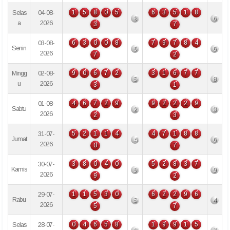
1
5
8
0
5
6
3
5
1
8
Selas
04-08-
8
6
a
2026
3
7
6
3
0
0
8
7
9
7
8
4
03-08-
Senin
6
6
2026
7
2
9
0
6
7
2
3
1
6
7
7
Mingg
02-08-
5
8
u
2026
3
1
4
6
7
2
9
9
2
2
2
9
01-08-
Sabtu
2
3
2026
2
3
5
2
1
1
4
4
7
1
8
8
31-07-
Jumat
4
6
2026
0
7
3
8
0
4
0
5
2
8
3
7
30-07-
Kamis
9
9
2026
9
2
1
1
5
3
0
6
2
2
9
6
29-07-
Rabu
5
4
2026
5
7
0
4
6
5
8
1
9
9
1
5
Selas
28-07-