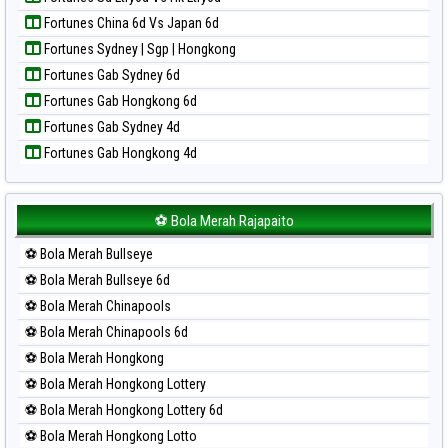
Paito Harian New York Midday
Fortunes China 6d Vs Japan 6d
Paito Harian North Carolina Day
Fortunes Sydney | Sgp | Hongkong
Paito Harian Pcso
Fortunes Gab Sydney 6d
Paito Harian Pennsylvania Day
Fortunes Gab Hongkong 6d
Paito Harian Sao Paulo
Fortunes Gab Sydney 4d
Paito Harian Singapore
Fortunes Gab Hongkong 4d
Paito Harian Sydney
Paito Harian Sydney Lottery
Paito Harian Sydney Lottery 6d
⚽ Bola Merah Rajapaito
Paito Harian Sydney Lotto
⚽ Bola Merah Bullseye
Paito Harian Sydney Pools 6d
⚽ Bola Merah Bullseye 6d
Paito Harian Taipei
⚽ Bola Merah Chinapools
Paito Harian Taiwan
⚽ Bola Merah Chinapools 6d
⚽ Bola Merah Hongkong
⚽ Bola Merah Hongkong Lottery
⚽ Bola Merah Hongkong Lottery 6d
⚽ Bola Merah Hongkong Lotto