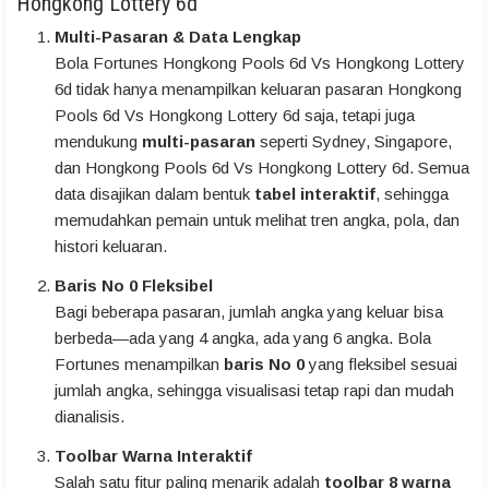
Hongkong Lottery 6d
Multi-Pasaran & Data Lengkap
Bola Fortunes Hongkong Pools 6d Vs Hongkong Lottery
6d tidak hanya menampilkan keluaran pasaran Hongkong
Pools 6d Vs Hongkong Lottery 6d saja, tetapi juga
mendukung
multi-pasaran
seperti Sydney, Singapore,
dan Hongkong Pools 6d Vs Hongkong Lottery 6d. Semua
data disajikan dalam bentuk
tabel interaktif
, sehingga
memudahkan pemain untuk melihat tren angka, pola, dan
histori keluaran.
Baris No 0 Fleksibel
Bagi beberapa pasaran, jumlah angka yang keluar bisa
berbeda—ada yang 4 angka, ada yang 6 angka. Bola
Fortunes menampilkan
baris No 0
yang fleksibel sesuai
jumlah angka, sehingga visualisasi tetap rapi dan mudah
dianalisis.
Toolbar Warna Interaktif
Salah satu fitur paling menarik adalah
toolbar 8 warna