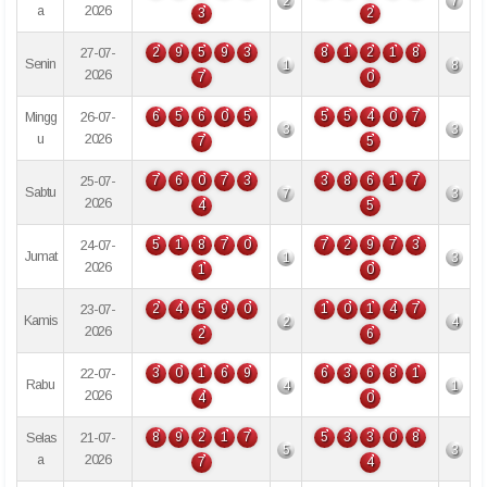
2
7
a
2026
3
2
2
9
5
9
3
8
1
2
1
8
27-07-
Senin
1
8
2026
7
0
6
5
6
0
5
5
5
4
0
7
Mingg
26-07-
3
3
u
2026
7
5
7
6
0
7
3
3
8
6
1
7
25-07-
Sabtu
7
3
2026
4
5
5
1
8
7
0
7
2
9
7
3
24-07-
Jumat
1
3
2026
1
0
2
4
5
9
0
1
0
1
4
7
23-07-
Kamis
2
4
2026
2
6
3
0
1
6
9
6
3
6
8
1
22-07-
Rabu
4
1
2026
4
0
8
9
2
1
7
5
3
3
0
8
Selas
21-07-
5
3
a
2026
7
4