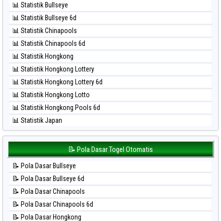
⚽ Bola Merah Taiwan
📊 Statistik Bullseye
⚽ Bola Hitam Magnum Cambodia
📊 Statistik Bullseye 6d
⚽ Bola Hitam Nagoya
📊 Statistik Chinapools
⚽ Bola Hitam North Carolina Day
📊 Statistik Chinapools 6d
⚽ Bola Hitam Pcso
📊 Statistik Hongkong
⚽ Bola Hitam Sao Paulo
📊 Statistik Hongkong Lottery
⚽ Bola Hitam Singapore
📊 Statistik Hongkong Lottery 6d
⚽ Bola Hitam Sydney
📊 Statistik Hongkong Lotto
⚽ Bola Hitam Sydney Lottery
📊 Statistik Hongkong Pools 6d
⚽ Bola Hitam Sydney Lottery 6d
📊 Statistik Japan
⚽ Bola Hitam Sydney Lotto
📊 Statistik Japan 6d
⚽ Bola Hitam Sydney Pools 6d
📊 Statistik Korea
📝 Pola Dasar Togel Otomatis
⚽ Bola Hitam Taipei
📊 Statistik Kuda Lari
⚽ Bola Hitam Taiwan
📝 Pola Dasar Bullseye
📊 Statistik Magnum Cambodia
📝 Pola Dasar Bullseye 6d
📊 Statistik Nagoya
📝 Pola Dasar Chinapools
📊 Statistik New York Midday
📝 Pola Dasar Chinapools 6d
📊 Statistik North Carolina Day
📝 Pola Dasar Hongkong