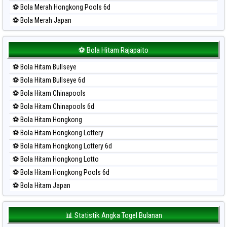
⚽ Bola Merah Hongkong Pools 6d
⚽ Bola Merah Japan
⚽ Bola Merah Japan 6d
⚽ Bola Merah Korea
⚽ Bola Hitam Rajapaito
⚽ Bola Merah Kuda Lari
⚽ Bola Hitam Bullseye
⚽ Bola Merah Magnum Cambodia
⚽ Bola Hitam Bullseye 6d
⚽ Bola Merah Nagoya
⚽ Bola Hitam Chinapools
⚽ Bola Merah North Carolina Day
⚽ Bola Hitam Chinapools 6d
⚽ Bola Merah Pcso
⚽ Bola Hitam Hongkong
⚽ Bola Merah Sao Paulo
⚽ Bola Hitam Hongkong Lottery
⚽ Bola Merah Singapore
⚽ Bola Hitam Hongkong Lottery 6d
⚽ Bola Merah Sydney
⚽ Bola Hitam Hongkong Lotto
⚽ Bola Merah Sydney Lottery
⚽ Bola Hitam Hongkong Pools 6d
⚽ Bola Merah Sydney Lottery 6d
⚽ Bola Hitam Japan
⚽ Bola Merah Sydney Lotto
⚽ Bola Hitam Japan 6d
⚽ Bola Merah Sydney Pools 6d
⚽ Bola Hitam Korea
📊 Statistik Angka Togel Bulanan
⚽ Bola Merah Taipei
⚽ Bola Hitam Kuda Lari