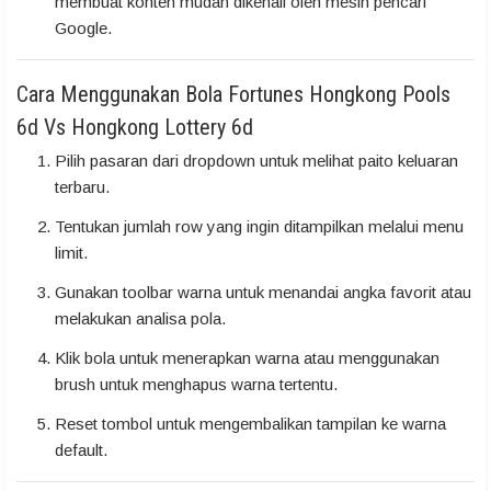
membuat konten mudah dikenali oleh mesin pencari
Google.
Cara Menggunakan Bola Fortunes Hongkong Pools
6d Vs Hongkong Lottery 6d
Pilih pasaran dari dropdown untuk melihat paito keluaran
terbaru.
Tentukan jumlah row yang ingin ditampilkan melalui menu
limit.
Gunakan toolbar warna untuk menandai angka favorit atau
melakukan analisa pola.
Klik bola untuk menerapkan warna atau menggunakan
brush untuk menghapus warna tertentu.
Reset tombol untuk mengembalikan tampilan ke warna
default.