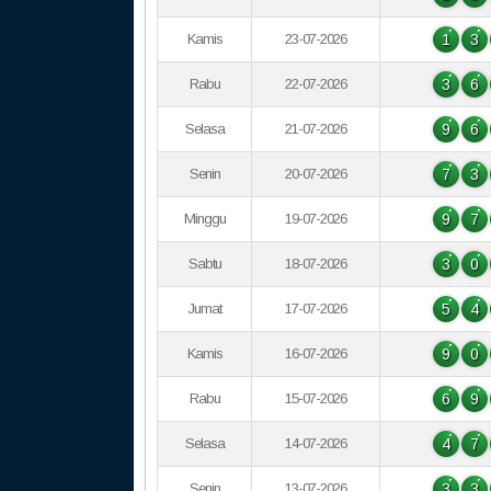
Kamis
23-07-2026
1
3
Rabu
22-07-2026
3
6
Selasa
21-07-2026
9
6
Senin
20-07-2026
7
3
Minggu
19-07-2026
9
7
Sabtu
18-07-2026
3
0
Jumat
17-07-2026
5
4
Kamis
16-07-2026
9
0
Rabu
15-07-2026
6
9
Selasa
14-07-2026
4
7
Senin
13-07-2026
3
3