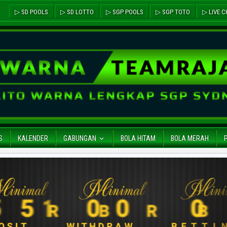
▷ SD POOLS
▷ SD LOTTO
▷ SGP POOLS
▷ SGP TOTO
▷ LIVE C
S
KALENDER
GABUNGAN
BOLA HITAM
BOLA MERAH