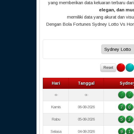
yang memberikan data keluaran terbaru da
elegan, dan mu
memiliki data yang akurat dan visu
Dengan Bola Fortunes Sydney Lotto Vs Hong
Reset
Hari
Tanggal
Sydney
-x-
-x-
.
.
Kamis
06-08-2026
7
0
Rabu
05-08-2026
5
2
Selasa
04-08-2026
9
1