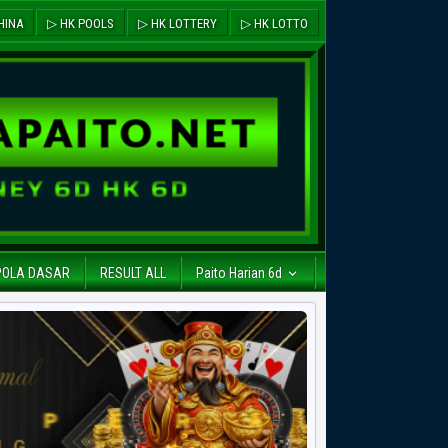
HINA
▷ HK POOLS
▷ HK LOTTERY
▷ HK LOTTO
POLA DASAR
RESULT ALL
Paito Harian 6d