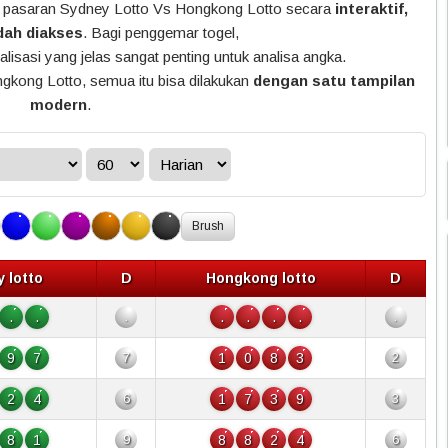
ri pasaran Sydney Lotto Vs Hongkong Lotto secara
interaktif,
dah diakses
. Bagi penggemar togel,
alisasi yang jelas sangat penting untuk analisa angka.
kong Lotto, semua itu bisa dilakukan
dengan satu tampilan
modern
.
Brush
 lotto
D
Hongkong lotto
D
.
.
.
.
.
.
.
.
9
7
7
1
0
8
3
2
2
4
6
1
7
3
9
3
8
1
9
8
8
2
4
6