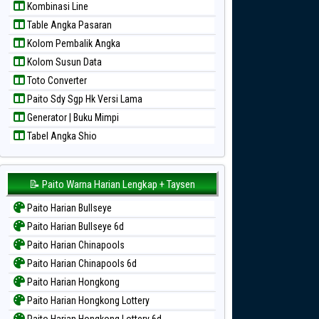
Kombinasi Line
Paito Warna Sydney Lotto
Table Angka Pasaran
Paito Warna Sydney Pools 6d
Kolom Pembalik Angka
Paito Warna Taipei
Kolom Susun Data
Paito Warna Taiwan
Toto Converter
Paito Sdy Sgp Hk Versi Lama
Generator | Buku Mimpi
Tabel Angka Shio
📝 Paito Warna Harian Lengkap + Taysen
Paito Harian Bullseye
Paito Harian Bullseye 6d
Paito Harian Chinapools
Paito Harian Chinapools 6d
Paito Harian Hongkong
Paito Harian Hongkong Lottery