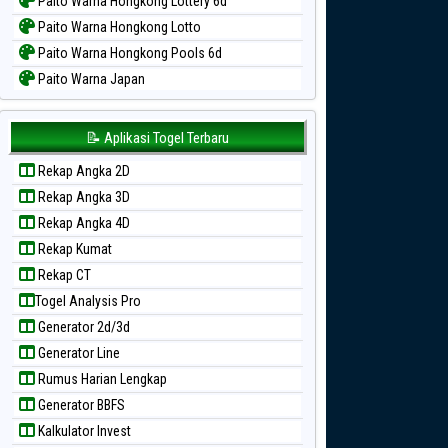
Paito Warna Hongkong Lottery 6d
Paito Warna Hongkong Lotto
Paito Warna Hongkong Pools 6d
Paito Warna Japan
Paito Warna Japan 6d
Paito Warna Korea
📝 Aplikasi Togel Terbaru
Paito Warna Kuda Lari
Rekap Angka 2D
Paito Warna Magnum Cambodia
Rekap Angka 3D
Paito Warna Nagoya
Rekap Angka 4D
Paito Warna New York Midday
Rekap Kumat
Paito Warna North Carolina Day
Rekap CT
Paito Warna Pcso
Togel Analysis Pro
Paito Warna Pennsylvania Day
Generator 2d/3d
Paito Warna Sao Paulo
Generator Line
Paito Warna Singapore
Rumus Harian Lengkap
Paito Warna Sydney
Generator BBFS
Paito Warna Sydney Lottery
Kalkulator Invest
Paito Warna Sydney Lottery 6d