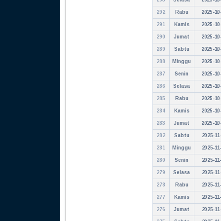
292
Rabu
2025-10
291
Kamis
2025-10
290
Jumat
2025-10
289
Sabtu
2025-10
288
Minggu
2025-10
287
Senin
2025-10
286
Selasa
2025-10
285
Rabu
2025-10
284
Kamis
2025-10
283
Jumat
2025-10
282
Sabtu
2025-11
281
Minggu
2025-11
280
Senin
2025-11
279
Selasa
2025-11
278
Rabu
2025-11
277
Kamis
2025-11
276
Jumat
2025-11