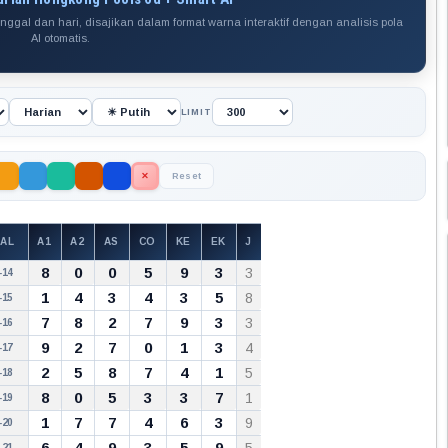
ggal dan hari, disajikan dalam format warna interaktif dengan analisis pola
AI otomatis.
LIMIT
✕
Reset
AL
A1
A2
AS
CO
KE
EK
J
8
0
0
5
9
3
3
-14
1
4
3
4
3
5
8
-15
7
8
2
7
9
3
3
-16
9
2
7
0
1
3
4
-17
2
5
8
7
4
1
5
-18
8
0
5
3
3
7
1
-19
1
7
7
4
6
3
9
-20
6
4
9
3
5
9
-21