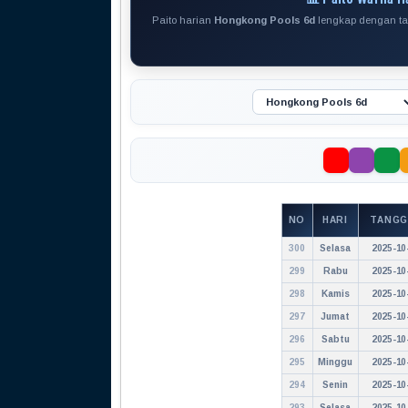
Paito harian
Hongkong Pools 6d
lengkap dengan tan
NO
HARI
TANGG
300
Selasa
2025-10
299
Rabu
2025-10
298
Kamis
2025-10
297
Jumat
2025-10
296
Sabtu
2025-10
295
Minggu
2025-10
294
Senin
2025-10
293
Selasa
2025-10