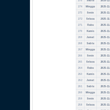
275
Sabtu
2025-11
274
Minggu
2025-11
273
Senin
2025-11
272
Selasa
2025-11
271
Rabu
2025-11
270
Kamis
2025-11
269
Jumat
2025-11
268
Sabtu
2025-11
267
Minggu
2025-11
266
Senin
2025-11
265
Selasa
2025-11
264
Rabu
2025-11
263
Kamis
2025-11
262
Jumat
2025-11
261
Sabtu
2025-11
260
Minggu
2025-11
259
Senin
2025-11
258
Selasa
2025-11