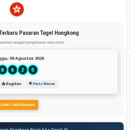
 Terbaru Pasaran Togel Hongkong
asarkan tanggal pengeluaran situs resmi
ggu, 09 Agustus 2026
8
6
2
0
📤 Bagikan
🎥 Paito Warna
Lihat Lebih Banyak
arian Hongkong Pools 6d + Smart AI