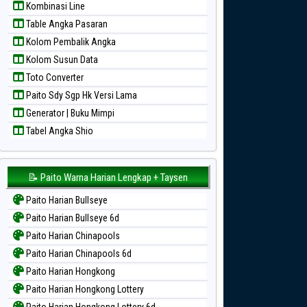
Kombinasi Line
Paito Warna Sydney Lotto
Table Angka Pasaran
Paito Warna Sydney Pools 6d
Kolom Pembalik Angka
Paito Warna Taipei
Kolom Susun Data
Paito Warna Taiwan
Toto Converter
Paito Sdy Sgp Hk Versi Lama
Generator | Buku Mimpi
Tabel Angka Shio
📝 Paito Warna Harian Lengkap + Taysen
Paito Harian Bullseye
Paito Harian Bullseye 6d
Paito Harian Chinapools
Paito Harian Chinapools 6d
Paito Harian Hongkong
Paito Harian Hongkong Lottery