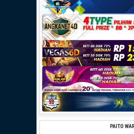
PAITO WA