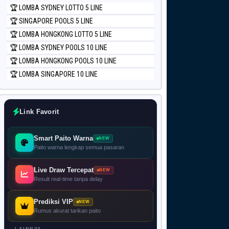
🏆 LOMBA SYDNEY LOTTO 5 LINE
🏆 SINGAPORE POOLS 5 LINE
🏆 LOMBA HONGKONG LOTTO 5 LINE
🏆 LOMBA SYDNEY POOLS 10 LINE
🏆 LOMBA HONGKONG POOLS 10 LINE
🏆 LOMBA SINGAPORE 10 LINE
Link Favorit
Smart Paito Warna
NEW
Paito warna lengkap semua pasaran
Live Draw Tercepat
NEW
Result real-time tanpa delay
Prediksi VIP
NEW
Rumus akurat tarikan paito