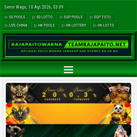
Senin Wage, 10 Agt 2026, 03:09
▷ SD POOLS
▷ SD LOTTO
▷ SGP POOLS
▷ SGP TOTO
▷ LIVE CHINA
▷ HK POOLS
▷ HK LOTTERY
▷ HK LOTTO