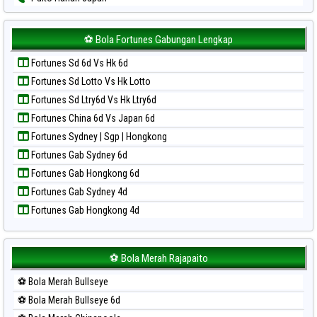
Paito Harian Japan 6d
Paito Harian Korea
⚽ Bola Fortunes Gabungan Lengkap
Paito Harian Kuda Lari
Fortunes Sd 6d Vs Hk 6d
Paito Harian Magnum Cambodia
Fortunes Sd Lotto Vs Hk Lotto
Paito Harian Nagoya
Fortunes Sd Ltry6d Vs Hk Ltry6d
Paito Harian New York Midday
Fortunes China 6d Vs Japan 6d
Paito Harian North Carolina Day
Fortunes Sydney | Sgp | Hongkong
Paito Harian Pcso
Fortunes Gab Sydney 6d
Paito Harian Pennsylvania Day
Fortunes Gab Hongkong 6d
Paito Harian Sao Paulo
Fortunes Gab Sydney 4d
Paito Harian Singapore
Fortunes Gab Hongkong 4d
Paito Harian Sydney
Paito Harian Sydney Lottery
Paito Harian Sydney Lottery 6d
⚽ Bola Merah Rajapaito
Paito Harian Sydney Lotto
⚽ Bola Merah Bullseye
Paito Harian Sydney Pools 6d
⚽ Bola Merah Bullseye 6d
Paito Harian Taipei