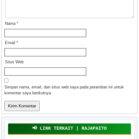
Nama
*
Email
*
Situs Web
Simpan nama, email, dan situs web saya pada peramban ini untuk
komentar saya berikutnya.
📢 LINK TERKAIT | RAJAPAITO