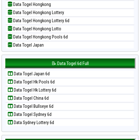
📝 Pola Dasar Pcso
Data Togel Hongkong
📝 Pola Dasar Sao Paulo
Data Togel Hongkong Lottery
📝 Pola Dasar Singapore
Data Togel Hongkong Lottery 6d
📝 Pola Dasar Sydney
Data Togel Hongkong Lotto
📝 Pola Dasar Sydney Lottery
Data Togel Hongkong Pools 6d
📝 Pola Dasar Sydney Lottery 6d
Data Togel Japan
📝 Pola Dasar Sydney Lotto
Data Togel Japan 6d
📝 Pola Dasar Sydney Pools 6d
Data Togel Korea
📝 Data Togel 6d Full
📝 Pola Dasar Taipei
Data Togel Kuda Lari
📝 Pola Dasar Taiwan
Data Togel Japan 6d
Data Togel Magnum Cambodia
Data Togel Hk Pools 6d
Data Togel Nagoya
Data Togel Hk Lottery 6d
Data Togel North Carolina Day
Data Togel China 6d
Data Togel Pcso
Data Togel Bullseye 6d
Data Togel Sao Paulo
Data Togel Sydney 6d
Data Togel Singapore
Data Sydney Lottery 6d
Data Togel Sydney
Data Togel Sydney Lottery