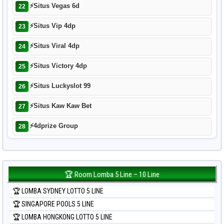
⚡
Situs Vegas 6d
22
⚡
Situs Vip 4dp
23
⚡
Situs Viral 4dp
24
⚡
Situs Victory 4dp
25
⚡
Situs Luckyslot 99
26
⚡
Situs Kaw Kaw Bet
27
⚡
4dprize Group
28
🏆 Room Lomba 5 Line – 10 Line
🏆 LOMBA SYDNEY LOTTO 5 LINE
🏆 SINGAPORE POOLS 5 LINE
🏆 LOMBA HONGKONG LOTTO 5 LINE