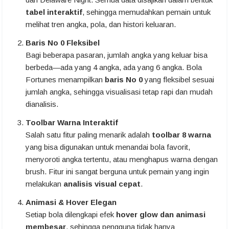
tabel interaktif
, sehingga memudahkan pemain untuk
melihat tren angka, pola, dan histori keluaran.
Baris No 0 Fleksibel
Bagi beberapa pasaran, jumlah angka yang keluar bisa
berbeda—ada yang 4 angka, ada yang 6 angka. Bola
Fortunes menampilkan
baris No 0
yang fleksibel sesuai
jumlah angka, sehingga visualisasi tetap rapi dan mudah
dianalisis.
Toolbar Warna Interaktif
Salah satu fitur paling menarik adalah
toolbar 8 warna
yang bisa digunakan untuk menandai bola favorit,
menyoroti angka tertentu, atau menghapus warna dengan
brush. Fitur ini sangat berguna untuk pemain yang ingin
melakukan
analisis visual cepat
.
Animasi & Hover Elegan
Setiap bola dilengkapi efek
hover glow dan animasi
membesar
, sehingga pengguna tidak hanya