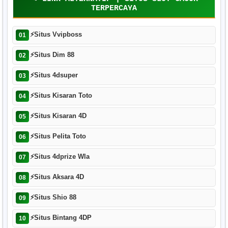
TERPERCAYA
⚡
Situs Vvipboss
01
⚡
Situs Dim 88
02
⚡
Situs 4dsuper
03
⚡
Situs Kisaran Toto
04
⚡
Situs Kisaran 4D
05
⚡
Situs Pelita Toto
06
⚡
Situs 4dprize Wla
07
⚡
Situs Aksara 4D
08
⚡
Situs Shio 88
09
⚡
Situs Bintang 4DP
10