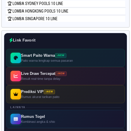
🏆 LOMBA SYDNEY POOLS 10 LINE
🏆 LOMBA HONGKONG POOLS 10 LINE
🏆 LOMBA SINGAPORE 10 LINE
Link Favorit
Smart Paito Warna
NEW
Paito warna lengkap semua pasaran
Live Draw Tercepat
NEW
Result real-time tanpa delay
Prediksi VIP
NEW
Rumus akurat tarikan paito
LAINNYA
Rumus Togel
Kombinasi angka & shio