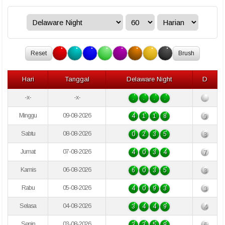
Reset
Brush
Hari
Tanggal
Delaware Night
D
-x-
-x-
.
.
.
.
.
Minggu
09-08-2026
4
1
1
8
9
Sabtu
08-08-2026
0
2
3
5
8
Jumat
07-08-2026
4
0
3
4
7
Kamis
06-08-2026
6
0
3
5
8
Rabu
05-08-2026
4
0
9
3
3
Selasa
04-08-2026
3
4
4
9
4
Senin
03-08-2026
3
3
5
9
5