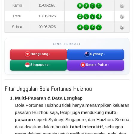
Kamis
11-06-2026
9
8
5
1
6
Rabu
10-06-2026
2
6
8
4
3
Selasa
09-06-2026
4
1
4
7
2
LINK TERKAIT
Hongkong
Sydney
Singapore
Smart Paito
Fitur Unggulan Bola Fortunes Huizhou
Multi-Pasaran & Data Lengkap
Bola Fortunes Huizhou tidak hanya menampilkan keluaran
pasaran Huizhou saja, tetapi juga mendukung
multi-
pasaran
seperti Sydney, Singapore, dan Huizhou. Semua
data disajikan dalam bentuk
tabel interaktif
, sehingga
memudahkan pemain untuk melihat tren angka, pola, dan