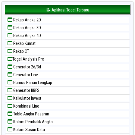
Paito Warna Japan 6d
Paito Warna Korea
📝 Aplikasi Togel Terbaru
Paito Warna Kuda Lari
Rekap Angka 2D
Paito Warna Magnum Cambodia
Rekap Angka 3D
Paito Warna Nagoya
Rekap Angka 4D
Paito Warna New York Midday
Rekap Kumat
Paito Warna North Carolina Day
Rekap CT
Paito Warna Pcso
Togel Analysis Pro
Paito Warna Pennsylvania Day
Generator 2d/3d
Paito Warna Sao Paulo
Generator Line
Paito Warna Singapore
Rumus Harian Lengkap
Paito Warna Sydney
Generator BBFS
Paito Warna Sydney Lottery
Kalkulator Invest
Paito Warna Sydney Lottery 6d
Kombinasi Line
Paito Warna Sydney Lotto
Table Angka Pasaran
Paito Warna Sydney Pools 6d
Kolom Pembalik Angka
Paito Warna Taipei
Kolom Susun Data
Paito Warna Taiwan