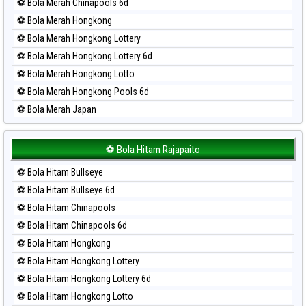
⚽ Bola Merah Chinapools 6d
⚽ Bola Merah Hongkong
⚽ Bola Merah Hongkong Lottery
⚽ Bola Merah Hongkong Lottery 6d
⚽ Bola Merah Hongkong Lotto
⚽ Bola Merah Hongkong Pools 6d
⚽ Bola Merah Japan
⚽ Bola Merah Japan 6d
⚽ Bola Merah Korea
⚽ Bola Hitam Rajapaito
⚽ Bola Merah Kuda Lari
⚽ Bola Hitam Bullseye
⚽ Bola Merah Magnum Cambodia
⚽ Bola Hitam Bullseye 6d
⚽ Bola Merah Nagoya
⚽ Bola Hitam Chinapools
⚽ Bola Merah North Carolina Day
⚽ Bola Hitam Chinapools 6d
⚽ Bola Merah Pcso
⚽ Bola Hitam Hongkong
⚽ Bola Merah Sao Paulo
⚽ Bola Hitam Hongkong Lottery
⚽ Bola Merah Singapore
⚽ Bola Hitam Hongkong Lottery 6d
⚽ Bola Merah Sydney
⚽ Bola Hitam Hongkong Lotto
⚽ Bola Merah Sydney Lottery