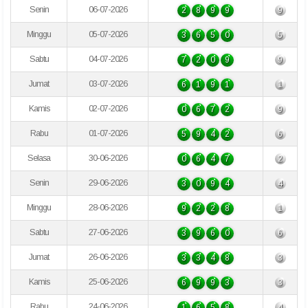
Senin
06-07-2026
2
8
9
9
9
Minggu
05-07-2026
3
6
5
0
5
Sabtu
04-07-2026
7
2
0
9
9
Jumat
03-07-2026
6
1
9
1
1
Kamis
02-07-2026
0
6
7
2
9
Rabu
01-07-2026
5
9
4
2
6
Selasa
30-06-2026
0
6
4
7
2
Senin
29-06-2026
3
0
9
4
4
Minggu
28-06-2026
9
2
2
8
1
Sabtu
27-06-2026
3
9
6
0
6
Jumat
26-06-2026
3
3
4
8
3
Kamis
25-06-2026
6
9
9
3
3
Rabu
24-06-2026
1
6
5
8
4