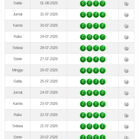
Sabtu
01-08-2026
5
8
5
0
5
Jumat
31-07-2026
1
5
9
4
4
Kamis
30-07-2026
2
3
3
9
3
Rabu
29-07-2026
1
0
6
7
4
Selasa
28-07-2026
3
5
0
0
0
Senin
27-07-2026
6
7
9
0
9
Minggu
26-07-2026
4
8
6
6
3
Sabtu
25-07-2026
9
7
3
1
4
Jumat
24-07-2026
1
9
6
6
3
Kamis
23-07-2026
2
0
5
8
4
Rabu
22-07-2026
9
4
6
9
6
Selasa
21-07-2026
5
0
3
1
4
Senin
20-07-2026
2
0
6
1
7