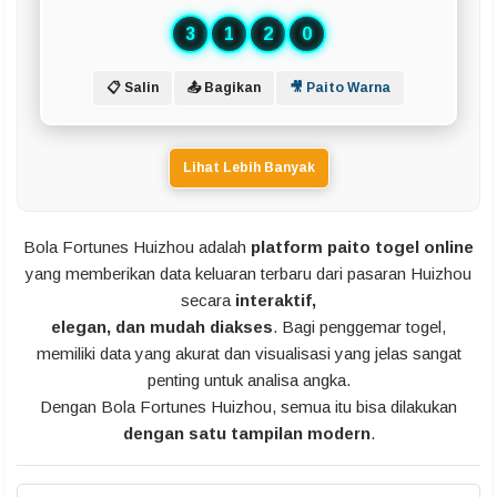
3
1
2
0
📋 Salin
📤 Bagikan
🎥 Paito Warna
Lihat Lebih Banyak
Bola Fortunes Huizhou adalah
platform paito togel online
yang memberikan data keluaran terbaru dari pasaran Huizhou
secara
interaktif,
elegan, dan mudah diakses
. Bagi penggemar togel,
memiliki data yang akurat dan visualisasi yang jelas sangat
penting untuk analisa angka.
Dengan Bola Fortunes Huizhou, semua itu bisa dilakukan
dengan satu tampilan modern
.