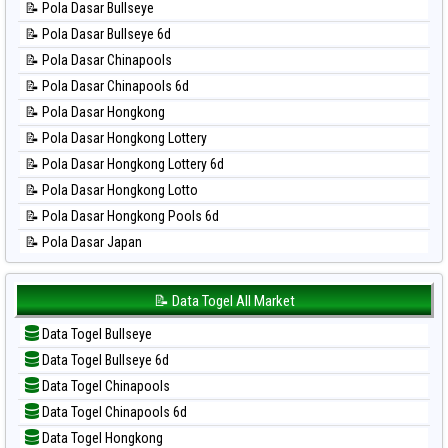
⚽ Bola Hitam Taiwan
📝 Pola Dasar Bullseye
📊 Statistik Magnum Cambodia
📝 Pola Dasar Bullseye 6d
📊 Statistik Nagoya
📝 Pola Dasar Chinapools
📊 Statistik New York Midday
📝 Pola Dasar Chinapools 6d
📊 Statistik North Carolina Day
📝 Pola Dasar Hongkong
📊 Statistik Pcso
📝 Pola Dasar Hongkong Lottery
📊 Statistik Pennsylvania Day
📝 Pola Dasar Hongkong Lottery 6d
📊 Statistik Sao Paulo
📝 Pola Dasar Hongkong Lotto
📊 Statistik Singapore
📝 Pola Dasar Hongkong Pools 6d
📊 Statistik Sydney
📝 Pola Dasar Japan
📊 Statistik Sydney Lottery
📝 Pola Dasar Japan 6d
📊 Statistik Sydney Lottery 6d
📝 Pola Dasar Korea
📝 Data Togel All Market
📊 Statistik Sydney Lotto
📝 Pola Dasar Kuda Lari
📊 Statistik Sydney Pools 6d
Data Togel Bullseye
📝 Pola Dasar Magnum Cambodia
📊 Statistik Taipei
Data Togel Bullseye 6d
📝 Pola Dasar Nagoya
📊 Statistik Taiwan
Data Togel Chinapools
📝 Pola Dasar North Carolina Day
Data Togel Chinapools 6d
📝 Pola Dasar Pcso
Data Togel Hongkong