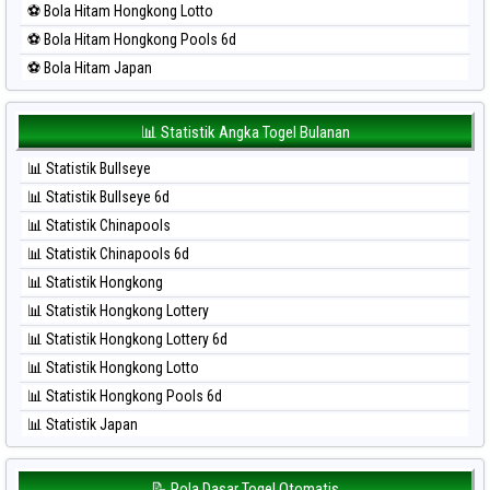
⚽ Bola Hitam Hongkong Lotto
⚽ Bola Merah Sydney Lottery
⚽ Bola Hitam Hongkong Pools 6d
⚽ Bola Merah Sydney Lottery 6d
⚽ Bola Hitam Japan
⚽ Bola Merah Sydney Lotto
⚽ Bola Hitam Japan 6d
⚽ Bola Merah Sydney Pools 6d
⚽ Bola Hitam Korea
📊 Statistik Angka Togel Bulanan
⚽ Bola Merah Taipei
⚽ Bola Hitam Kuda Lari
⚽ Bola Merah Taiwan
📊 Statistik Bullseye
⚽ Bola Hitam Magnum Cambodia
📊 Statistik Bullseye 6d
⚽ Bola Hitam Nagoya
📊 Statistik Chinapools
⚽ Bola Hitam North Carolina Day
📊 Statistik Chinapools 6d
⚽ Bola Hitam Pcso
📊 Statistik Hongkong
⚽ Bola Hitam Sao Paulo
📊 Statistik Hongkong Lottery
⚽ Bola Hitam Singapore
📊 Statistik Hongkong Lottery 6d
⚽ Bola Hitam Sydney
📊 Statistik Hongkong Lotto
⚽ Bola Hitam Sydney Lottery
📊 Statistik Hongkong Pools 6d
⚽ Bola Hitam Sydney Lottery 6d
📊 Statistik Japan
⚽ Bola Hitam Sydney Lotto
📊 Statistik Japan 6d
⚽ Bola Hitam Sydney Pools 6d
📊 Statistik Korea
📝 Pola Dasar Togel Otomatis