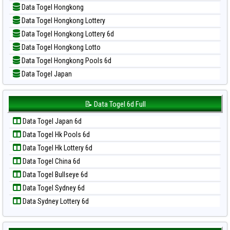
📝 Pola Dasar Pcso
Data Togel Hongkong
📝 Pola Dasar Sao Paulo
Data Togel Hongkong Lottery
📝 Pola Dasar Singapore
Data Togel Hongkong Lottery 6d
📝 Pola Dasar Sydney
Data Togel Hongkong Lotto
📝 Pola Dasar Sydney Lottery
Data Togel Hongkong Pools 6d
📝 Pola Dasar Sydney Lottery 6d
Data Togel Japan
📝 Pola Dasar Sydney Lotto
Data Togel Japan 6d
📝 Pola Dasar Sydney Pools 6d
Data Togel Korea
📝 Data Togel 6d Full
📝 Pola Dasar Taipei
Data Togel Kuda Lari
📝 Pola Dasar Taiwan
Data Togel Japan 6d
Data Togel Magnum Cambodia
Data Togel Hk Pools 6d
Data Togel Nagoya
Data Togel Hk Lottery 6d
Data Togel North Carolina Day
Data Togel China 6d
Data Togel Pcso
Data Togel Bullseye 6d
Data Togel Sao Paulo
Data Togel Sydney 6d
Data Togel Singapore
Data Sydney Lottery 6d
Data Togel Sydney
Data Togel Sydney Lottery