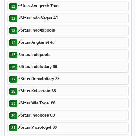
⚡
Situs Anugerah Toto
11
⚡
Situs Indo Vegas 4D
12
⚡
Situs Indo4dpools
13
⚡
Situs Angkanet 4d
14
⚡
Situs Indopools
15
⚡
Situs Indolottery 88
16
⚡
Situs Dunialottery 88
17
⚡
Situs Kaisartoto 88
18
⚡
Situs Wla Togel 88
19
⚡
Situs Indoboss 6D
20
⚡
Situs Microtogel 88
21