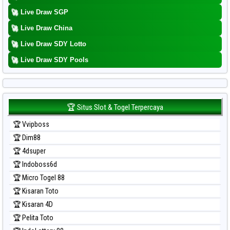
Prediksi Pcso
🚀
Live Draw SGP
Prediksi Sao Paulo
🚀
Live Draw China
Prediksi Singapore
🚀
Live Draw SDY Lotto
Prediksi Sydney
🚀
Prediksi Sydney Lottery
Live Draw SDY Pools
Prediksi Sydney Lottery 6d
Prediksi Sydney Lotto
Prediksi Sydney Pools 6d
🏆 Situs Slot & Togel Terpercaya
Prediksi Taipei
🏆 Vvipboss
Prediksi Taiwan
🏆 Dim88
🏆 4dsuper
🏆 Indoboss6d
🏆 Micro Togel 88
🏆 Kisaran Toto
🏆 Kisaran 4D
🏆 Pelita Toto