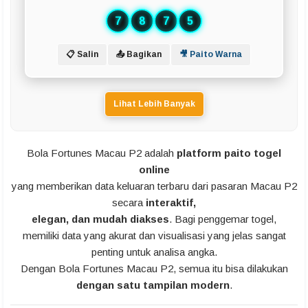
7
8
7
5
📋 Salin
📤 Bagikan
🎥 Paito Warna
Lihat Lebih Banyak
Bola Fortunes Macau P2 adalah
platform paito togel
online
yang memberikan data keluaran terbaru dari pasaran Macau P2
secara
interaktif,
elegan, dan mudah diakses
. Bagi penggemar togel,
memiliki data yang akurat dan visualisasi yang jelas sangat
penting untuk analisa angka.
Dengan Bola Fortunes Macau P2, semua itu bisa dilakukan
dengan satu tampilan modern
.