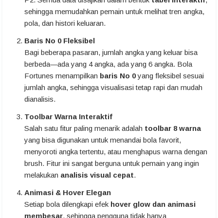
sehingga memudahkan pemain untuk melihat tren angka,
pola, dan histori keluaran.
Baris No 0 Fleksibel
Bagi beberapa pasaran, jumlah angka yang keluar bisa
berbeda—ada yang 4 angka, ada yang 6 angka. Bola
Fortunes menampilkan
baris No 0
yang fleksibel sesuai
jumlah angka, sehingga visualisasi tetap rapi dan mudah
dianalisis.
Toolbar Warna Interaktif
Salah satu fitur paling menarik adalah
toolbar 8 warna
yang bisa digunakan untuk menandai bola favorit,
menyoroti angka tertentu, atau menghapus warna dengan
brush. Fitur ini sangat berguna untuk pemain yang ingin
melakukan
analisis visual cepat
.
Animasi & Hover Elegan
Setiap bola dilengkapi efek
hover glow dan animasi
membesar
, sehingga pengguna tidak hanya