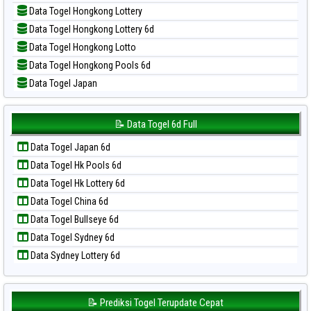
📝 Pola Dasar Sao Paulo
Data Togel Hongkong Lottery
📝 Pola Dasar Singapore
Data Togel Hongkong Lottery 6d
📝 Pola Dasar Sydney
Data Togel Hongkong Lotto
📝 Pola Dasar Sydney Lottery
Data Togel Hongkong Pools 6d
📝 Pola Dasar Sydney Lottery 6d
Data Togel Japan
📝 Pola Dasar Sydney Lotto
Data Togel Japan 6d
📝 Pola Dasar Sydney Pools 6d
Data Togel Korea
📝 Data Togel 6d Full
📝 Pola Dasar Taipei
Data Togel Kuda Lari
📝 Pola Dasar Taiwan
Data Togel Japan 6d
Data Togel Magnum Cambodia
Data Togel Hk Pools 6d
Data Togel Nagoya
Data Togel Hk Lottery 6d
Data Togel North Carolina Day
Data Togel China 6d
Data Togel Pcso
Data Togel Bullseye 6d
Data Togel Sao Paulo
Data Togel Sydney 6d
Data Togel Singapore
Data Sydney Lottery 6d
Data Togel Sydney
Data Togel Sydney Lottery
Data Togel Sydney Lottery 6d
📝 Prediksi Togel Terupdate Cepat