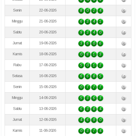
Senin
22-06-2026
8
0
2
4
6
Minggu
21-06-2026
6
3
4
1
5
Sabtu
20-06-2026
9
3
4
0
4
Jumat
19-06-2026
3
6
0
6
6
Kamis
18-06-2026
0
8
1
3
4
Rabu
17-06-2026
5
0
1
2
3
Selasa
16-06-2026
6
6
8
5
4
Senin
15-06-2026
0
7
7
7
5
Minggu
14-06-2026
5
3
6
3
9
Sabtu
13-06-2026
6
3
8
4
3
Jumat
12-06-2026
4
6
9
0
9
Kamis
11-06-2026
0
3
7
4
2