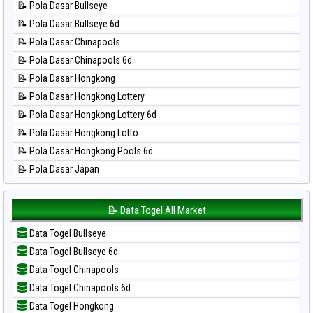
⚽ Bola Hitam Taiwan
📝 Pola Dasar Bullseye
📊 Statistik Magnum Cambodia
📝 Pola Dasar Bullseye 6d
📊 Statistik Nagoya
📝 Pola Dasar Chinapools
📊 Statistik New York Midday
📝 Pola Dasar Chinapools 6d
📊 Statistik North Carolina Day
📝 Pola Dasar Hongkong
📊 Statistik Pcso
📝 Pola Dasar Hongkong Lottery
📊 Statistik Pennsylvania Day
📝 Pola Dasar Hongkong Lottery 6d
📊 Statistik Sao Paulo
📝 Pola Dasar Hongkong Lotto
📊 Statistik Singapore
📝 Pola Dasar Hongkong Pools 6d
📊 Statistik Sydney
📝 Pola Dasar Japan
📊 Statistik Sydney Lottery
📝 Pola Dasar Japan 6d
📊 Statistik Sydney Lottery 6d
📝 Pola Dasar Korea
📝 Data Togel All Market
📊 Statistik Sydney Lotto
📝 Pola Dasar Kuda Lari
📊 Statistik Sydney Pools 6d
Data Togel Bullseye
📝 Pola Dasar Magnum Cambodia
📊 Statistik Taipei
Data Togel Bullseye 6d
📝 Pola Dasar Nagoya
📊 Statistik Taiwan
Data Togel Chinapools
📝 Pola Dasar North Carolina Day
Data Togel Chinapools 6d
📝 Pola Dasar Pcso
Data Togel Hongkong