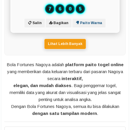
7
6
0
5
📋 Salin
📤 Bagikan
🎥 Paito Warna
Lihat Lebih Banyak
Bola Fortunes Nagoya adalah
platform paito togel online
yang memberikan data keluaran terbaru dari pasaran Nagoya
secara
interaktif,
elegan, dan mudah diakses
. Bagi penggemar togel,
memiliki data yang akurat dan visualisasi yang jelas sangat
penting untuk analisa angka.
Dengan Bola Fortunes Nagoya, semua itu bisa dilakukan
dengan satu tampilan modern
.