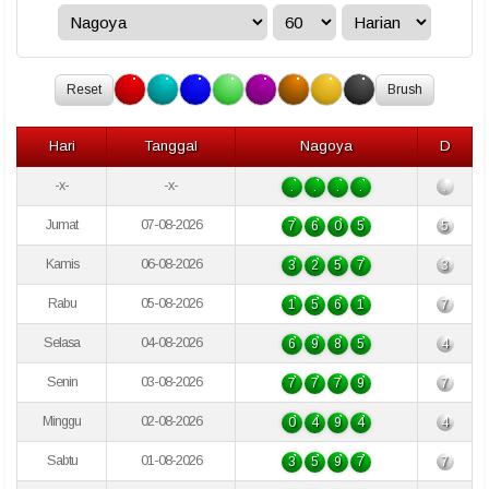
Reset
Brush
Hari
Tanggal
Nagoya
D
-x-
-x-
.
.
.
.
.
Jumat
07-08-2026
7
6
0
5
5
Kamis
06-08-2026
3
2
5
7
3
Rabu
05-08-2026
1
5
6
1
7
Selasa
04-08-2026
6
9
8
5
4
Senin
03-08-2026
7
7
7
9
7
Minggu
02-08-2026
0
4
9
4
4
Sabtu
01-08-2026
3
5
9
7
7