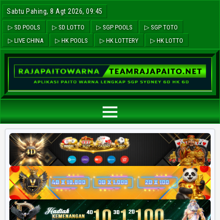
Sabtu Pahing, 8 Agt 2026, 09:45
▷ SD POOLS
▷ SD LOTTO
▷ SGP POOLS
▷ SGP TOTO
▷ LIVE CHINA
▷ HK POOLS
▷ HK LOTTERY
▷ HK LOTTO