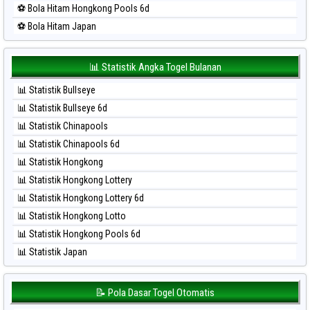
⚽ Bola Hitam Hongkong Pools 6d
⚽ Bola Merah Sydney Lottery 6d
⚽ Bola Hitam Japan
⚽ Bola Merah Sydney Lotto
⚽ Bola Hitam Japan 6d
⚽ Bola Merah Sydney Pools 6d
⚽ Bola Hitam Korea
📊 Statistik Angka Togel Bulanan
⚽ Bola Merah Taipei
⚽ Bola Hitam Kuda Lari
⚽ Bola Merah Taiwan
📊 Statistik Bullseye
⚽ Bola Hitam Magnum Cambodia
📊 Statistik Bullseye 6d
⚽ Bola Hitam Nagoya
📊 Statistik Chinapools
⚽ Bola Hitam North Carolina Day
📊 Statistik Chinapools 6d
⚽ Bola Hitam Pcso
📊 Statistik Hongkong
⚽ Bola Hitam Sao Paulo
📊 Statistik Hongkong Lottery
⚽ Bola Hitam Singapore
📊 Statistik Hongkong Lottery 6d
⚽ Bola Hitam Sydney
📊 Statistik Hongkong Lotto
⚽ Bola Hitam Sydney Lottery
📊 Statistik Hongkong Pools 6d
⚽ Bola Hitam Sydney Lottery 6d
📊 Statistik Japan
⚽ Bola Hitam Sydney Lotto
📊 Statistik Japan 6d
⚽ Bola Hitam Sydney Pools 6d
📊 Statistik Korea
📝 Pola Dasar Togel Otomatis
⚽ Bola Hitam Taipei
📊 Statistik Kuda Lari