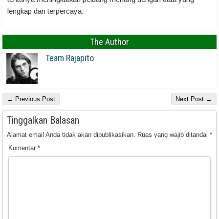
lengkap dan terpercaya.
The Author
Team Rajapito
← Previous Post
Next Post →
Tinggalkan Balasan
Alamat email Anda tidak akan dipublikasikan.
Ruas yang wajib ditandai
*
Komentar
*