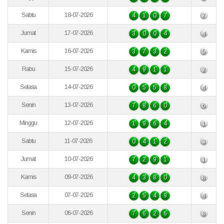
Sabtu
18-07-2026
4
1
0
7
7
Jumat
17-07-2026
3
0
0
4
4
Kamis
16-07-2026
3
7
3
2
5
Rabu
15-07-2026
4
9
1
1
2
Selasa
14-07-2026
0
5
5
8
4
Senin
13-07-2026
7
8
6
0
6
Minggu
12-07-2026
1
9
6
4
1
Sabtu
11-07-2026
0
4
1
2
3
Jumat
10-07-2026
7
2
9
1
1
Kamis
09-07-2026
4
3
8
0
8
Selasa
07-07-2026
2
5
4
9
4
Senin
06-07-2026
7
6
2
6
8