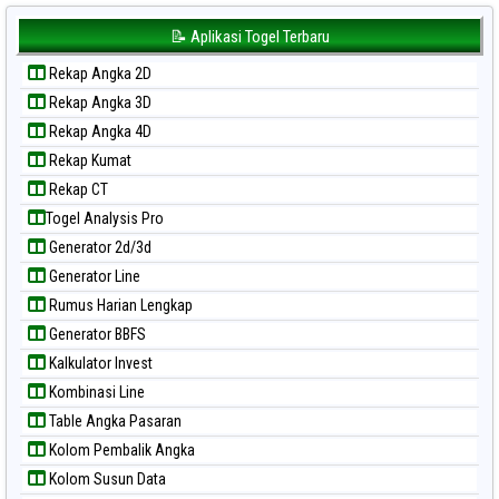
Paito Warna Japan 6d
Paito Warna Korea
📝 Aplikasi Togel Terbaru
Paito Warna Kuda Lari
Rekap Angka 2D
Paito Warna Magnum Cambodia
Rekap Angka 3D
Paito Warna Nagoya
Rekap Angka 4D
Paito Warna New York Midday
Rekap Kumat
Paito Warna North Carolina Day
Rekap CT
Paito Warna Pcso
Togel Analysis Pro
Paito Warna Pennsylvania Day
Generator 2d/3d
Paito Warna Sao Paulo
Generator Line
Paito Warna Singapore
Rumus Harian Lengkap
Paito Warna Sydney
Generator BBFS
Paito Warna Sydney Lottery
Kalkulator Invest
Paito Warna Sydney Lottery 6d
Kombinasi Line
Paito Warna Sydney Lotto
Table Angka Pasaran
Paito Warna Sydney Pools 6d
Kolom Pembalik Angka
Paito Warna Taipei
Kolom Susun Data
Paito Warna Taiwan