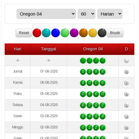
Reset
Brush
Hari
Tanggal
Oregon 04
D
-x-
-x-
.
.
.
.
.
Jumat
07-08-2026
5
3
9
8
8
Kamis
06-08-2026
9
0
1
6
7
Rabu
05-08-2026
0
8
6
0
6
Selasa
04-08-2026
8
2
8
2
1
Senin
03-08-2026
9
4
9
4
4
Minggu
02-08-2026
0
2
2
7
9
Sabtu
01-08-2026
2
7
7
5
3