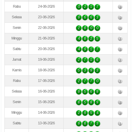
Rabu
24-06-2026
0
2
1
7
8
Selasa
23-06-2026
9
6
6
3
9
Senin
22-06-2026
2
8
0
0
0
Minggu
21-06-2026
4
8
2
5
7
Sabtu
20-06-2026
4
9
1
7
8
Jumat
19-06-2026
2
7
1
6
7
Kamis
18-06-2026
5
3
9
3
3
Rabu
17-06-2026
2
7
7
0
7
Selasa
16-06-2026
9
5
6
9
6
Senin
15-06-2026
8
5
8
9
8
Minggu
14-06-2026
2
9
5
4
9
Sabtu
13-06-2026
9
8
7
3
1