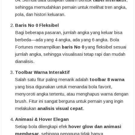
sehingga memudahkan pemain untuk melihat tren angka,
pola, dan histori keluaran.
Baris No 0 Fleksibel
Bagi beberapa pasaran, jumlah angka yang keluar bisa
berbeda—ada yang 4 angka, ada yang 6 angka. Bola
Fortunes menampilkan
baris No 0
yang fleksibel sesuai
jumlah angka, sehingga visualisasi tetap rapi dan mudah
dianalisis.
Toolbar Warna Interaktif
Salah satu fitur paling menarik adalah
toolbar 8 warna
yang bisa digunakan untuk menandai bola favorit,
menyoroti angka tertentu, atau menghapus warna dengan
brush. Fitur ini sangat berguna untuk pemain yang ingin
melakukan
analisis visual cepat
.
Animasi & Hover Elegan
Setiap bola dilengkapi efek
hover glow dan animasi
membesar
, sehingga pengguna tidak hanya