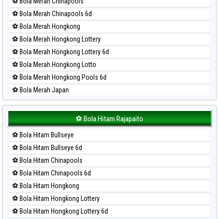
⚽ Bola Merah Chinapools
Paito Harian Taiwan
⚽ Bola Merah Chinapools 6d
⚽ Bola Merah Hongkong
⚽ Bola Merah Hongkong Lottery
⚽ Bola Merah Hongkong Lottery 6d
⚽ Bola Merah Hongkong Lotto
⚽ Bola Merah Hongkong Pools 6d
⚽ Bola Merah Japan
⚽ Bola Merah Japan 6d
⚽ Bola Merah Korea
⚽ Bola Hitam Rajapaito
⚽ Bola Merah Kuda Lari
⚽ Bola Hitam Bullseye
⚽ Bola Merah Magnum Cambodia
⚽ Bola Hitam Bullseye 6d
⚽ Bola Merah Nagoya
⚽ Bola Hitam Chinapools
⚽ Bola Merah North Carolina Day
⚽ Bola Hitam Chinapools 6d
⚽ Bola Merah Pcso
⚽ Bola Hitam Hongkong
⚽ Bola Merah Sao Paulo
⚽ Bola Hitam Hongkong Lottery
⚽ Bola Merah Singapore
⚽ Bola Hitam Hongkong Lottery 6d
⚽ Bola Merah Sydney