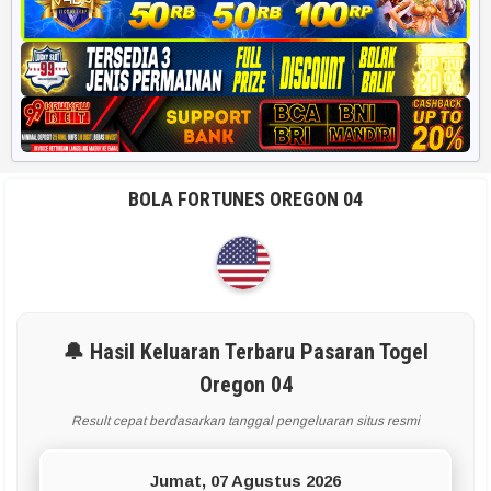
BOLA FORTUNES OREGON 04
🔔 Hasil Keluaran Terbaru Pasaran Togel
Oregon 04
Result cepat berdasarkan tanggal pengeluaran situs resmi
Jumat, 07 Agustus 2026