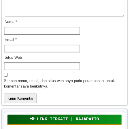
Nama
*
Email
*
Situs Web
Simpan nama, email, dan situs web saya pada peramban ini untuk
komentar saya berikutnya.
📢 LINK TERKAIT | RAJAPAITO