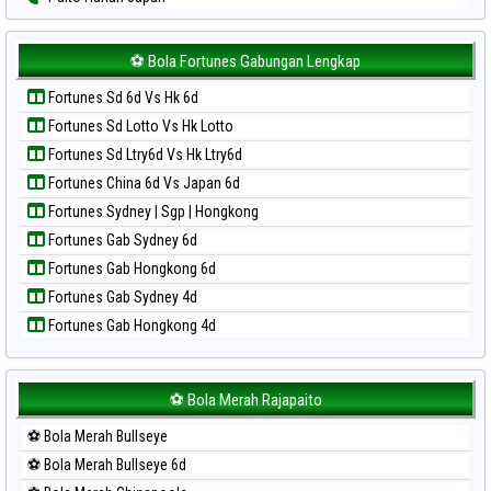
Paito Harian Japan 6d
Paito Harian Korea
⚽ Bola Fortunes Gabungan Lengkap
Paito Harian Kuda Lari
Fortunes Sd 6d Vs Hk 6d
Paito Harian Magnum Cambodia
Fortunes Sd Lotto Vs Hk Lotto
Paito Harian Nagoya
Fortunes Sd Ltry6d Vs Hk Ltry6d
Paito Harian New York Midday
Fortunes China 6d Vs Japan 6d
Paito Harian North Carolina Day
Fortunes Sydney | Sgp | Hongkong
Paito Harian Pcso
Fortunes Gab Sydney 6d
Paito Harian Pennsylvania Day
Fortunes Gab Hongkong 6d
Paito Harian Sao Paulo
Fortunes Gab Sydney 4d
Paito Harian Singapore
Fortunes Gab Hongkong 4d
Paito Harian Sydney
Paito Harian Sydney Lottery
Paito Harian Sydney Lottery 6d
⚽ Bola Merah Rajapaito
Paito Harian Sydney Lotto
⚽ Bola Merah Bullseye
Paito Harian Sydney Pools 6d
⚽ Bola Merah Bullseye 6d
Paito Harian Taipei