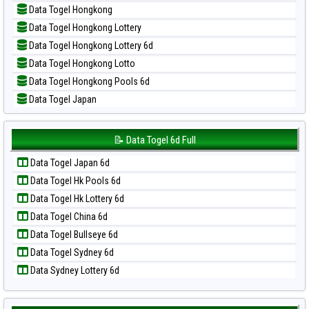
📝 Pola Dasar Pcso
Data Togel Hongkong
📝 Pola Dasar Sao Paulo
Data Togel Hongkong Lottery
📝 Pola Dasar Singapore
Data Togel Hongkong Lottery 6d
📝 Pola Dasar Sydney
Data Togel Hongkong Lotto
📝 Pola Dasar Sydney Lottery
Data Togel Hongkong Pools 6d
📝 Pola Dasar Sydney Lottery 6d
Data Togel Japan
📝 Pola Dasar Sydney Lotto
Data Togel Japan 6d
📝 Pola Dasar Sydney Pools 6d
Data Togel Korea
📝 Data Togel 6d Full
📝 Pola Dasar Taipei
Data Togel Kuda Lari
📝 Pola Dasar Taiwan
Data Togel Japan 6d
Data Togel Magnum Cambodia
Data Togel Hk Pools 6d
Data Togel Nagoya
Data Togel Hk Lottery 6d
Data Togel North Carolina Day
Data Togel China 6d
Data Togel Pcso
Data Togel Bullseye 6d
Data Togel Sao Paulo
Data Togel Sydney 6d
Data Togel Singapore
Data Sydney Lottery 6d
Data Togel Sydney
Data Togel Sydney Lottery