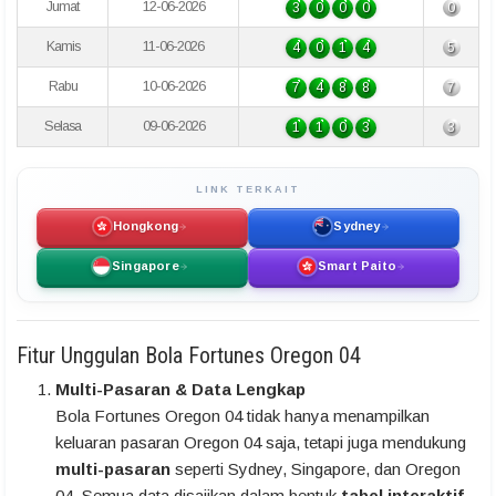
Jumat
12-06-2026
3
0
0
0
0
Kamis
11-06-2026
4
0
1
4
5
Rabu
10-06-2026
7
4
8
8
7
Selasa
09-06-2026
1
1
0
3
3
LINK TERKAIT
Hongkong
Sydney
Singapore
Smart Paito
Fitur Unggulan Bola Fortunes Oregon 04
Multi-Pasaran & Data Lengkap
Bola Fortunes Oregon 04 tidak hanya menampilkan
keluaran pasaran Oregon 04 saja, tetapi juga mendukung
multi-pasaran
seperti Sydney, Singapore, dan Oregon
04. Semua data disajikan dalam bentuk
tabel interaktif
,