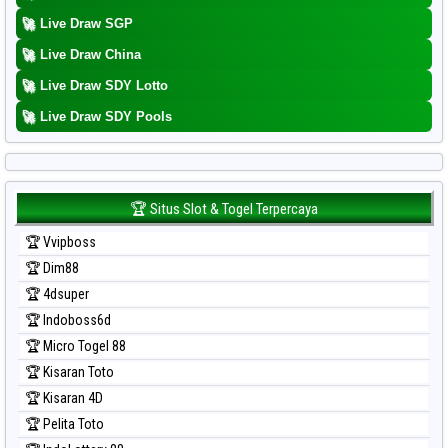
Prediksi Pcso
🚀
Live Draw SGP
Prediksi Sao Paulo
🚀
Live Draw China
Prediksi Singapore
🚀
Live Draw SDY Lotto
Prediksi Sydney
🚀
Prediksi Sydney Lottery
Live Draw SDY Pools
Prediksi Sydney Lottery 6d
Prediksi Sydney Lotto
Prediksi Sydney Pools 6d
🏆 Situs Slot & Togel Terpercaya
Prediksi Taipei
🏆 Vvipboss
Prediksi Taiwan
🏆 Dim88
🏆 4dsuper
🏆 Indoboss6d
🏆 Micro Togel 88
🏆 Kisaran Toto
🏆 Kisaran 4D
🏆 Pelita Toto