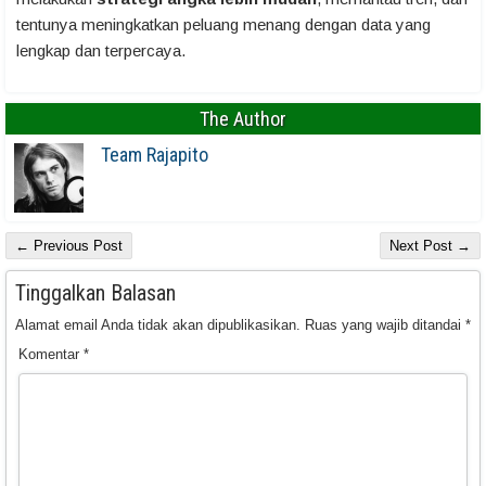
tentunya meningkatkan peluang menang dengan data yang
lengkap dan terpercaya.
The Author
Team Rajapito
← Previous Post
Next Post →
Tinggalkan Balasan
Alamat email Anda tidak akan dipublikasikan.
Ruas yang wajib ditandai
*
Komentar
*