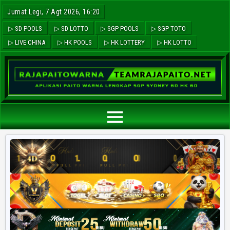
Jumat Legi, 7 Agt 2026, 16:20
▷ SD POOLS
▷ SD LOTTO
▷ SGP POOLS
▷ SGP TOTO
▷ LIVE CHINA
▷ HK POOLS
▷ HK LOTTERY
▷ HK LOTTO