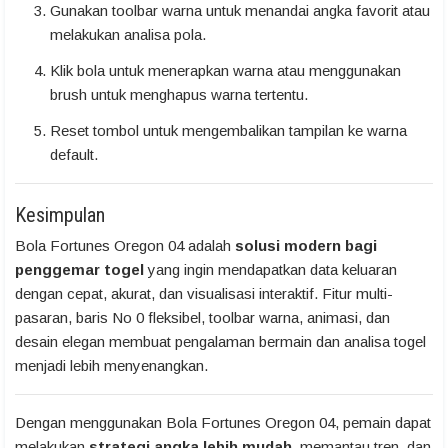
Gunakan toolbar warna untuk menandai angka favorit atau
melakukan analisa pola.
Klik bola untuk menerapkan warna atau menggunakan
brush untuk menghapus warna tertentu.
Reset tombol untuk mengembalikan tampilan ke warna
default.
Kesimpulan
Bola Fortunes Oregon 04 adalah
solusi modern bagi
penggemar togel
yang ingin mendapatkan data keluaran
dengan cepat, akurat, dan visualisasi interaktif. Fitur multi-
pasaran, baris No 0 fleksibel, toolbar warna, animasi, dan
desain elegan membuat pengalaman bermain dan analisa togel
menjadi lebih menyenangkan.
Dengan menggunakan Bola Fortunes Oregon 04, pemain dapat
melakukan
strategi angka lebih mudah
, memantau tren, dan