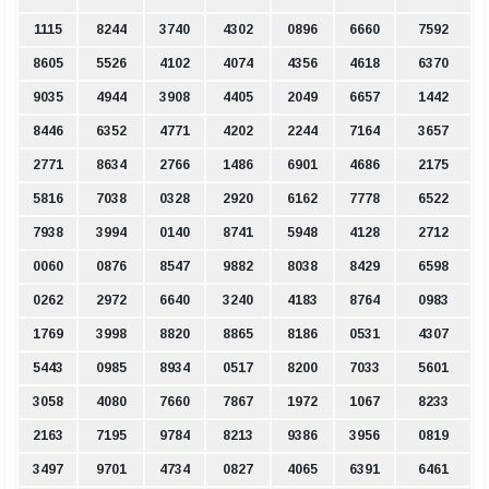
1115
8244
3740
4302
0896
6660
7592
8605
5526
4102
4074
4356
4618
6370
9035
4944
3908
4405
2049
6657
1442
8446
6352
4771
4202
2244
7164
3657
2771
8634
2766
1486
6901
4686
2175
5816
7038
0328
2920
6162
7778
6522
7938
3994
0140
8741
5948
4128
2712
0060
0876
8547
9882
8038
8429
6598
0262
2972
6640
3240
4183
8764
0983
1769
3998
8820
8865
8186
0531
4307
5443
0985
8934
0517
8200
7033
5601
3058
4080
7660
7867
1972
1067
8233
2163
7195
9784
8213
9386
3956
0819
3497
9701
4734
0827
4065
6391
6461