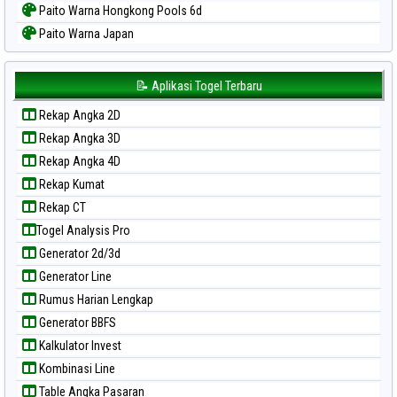
Paito Warna Hongkong Pools 6d
Paito Warna Japan
Paito Warna Japan 6d
Paito Warna Korea
📝 Aplikasi Togel Terbaru
Paito Warna Kuda Lari
Rekap Angka 2D
Paito Warna Magnum Cambodia
Rekap Angka 3D
Paito Warna Nagoya
Rekap Angka 4D
Paito Warna New York Midday
Rekap Kumat
Paito Warna North Carolina Day
Rekap CT
Paito Warna Pcso
Togel Analysis Pro
Paito Warna Pennsylvania Day
Generator 2d/3d
Paito Warna Sao Paulo
Generator Line
Paito Warna Singapore
Rumus Harian Lengkap
Paito Warna Sydney
Generator BBFS
Paito Warna Sydney Lottery
Kalkulator Invest
Paito Warna Sydney Lottery 6d
Kombinasi Line
Paito Warna Sydney Lotto
Table Angka Pasaran