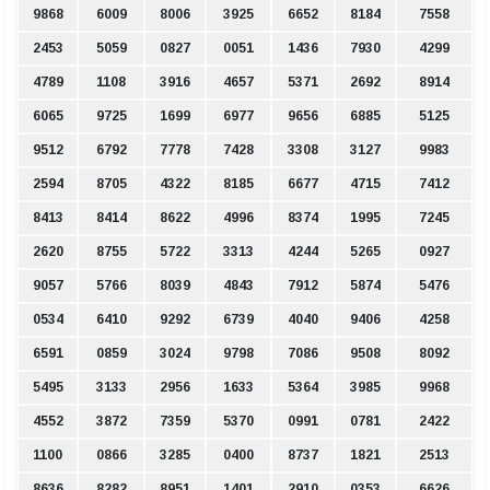
9868
6009
8006
3925
6652
8184
7558
2453
5059
0827
0051
1436
7930
4299
4789
1108
3916
4657
5371
2692
8914
6065
9725
1699
6977
9656
6885
5125
9512
6792
7778
7428
3308
3127
9983
2594
8705
4322
8185
6677
4715
7412
8413
8414
8622
4996
8374
1995
7245
2620
8755
5722
3313
4244
5265
0927
9057
5766
8039
4843
7912
5874
5476
0534
6410
9292
6739
4040
9406
4258
6591
0859
3024
9798
7086
9508
8092
5495
3133
2956
1633
5364
3985
9968
4552
3872
7359
5370
0991
0781
2422
1100
0866
3285
0400
8737
1821
2513
8636
8282
8951
1401
2910
0353
6626