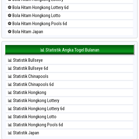
⚽ Bola Merah Singapore
⚽ Bola Hitam Hongkong Lottery 6d
⚽ Bola Merah Sydney
⚽ Bola Hitam Hongkong Lotto
⚽ Bola Merah Sydney Lottery
⚽ Bola Hitam Hongkong Pools 6d
⚽ Bola Merah Sydney Lottery 6d
⚽ Bola Hitam Japan
⚽ Bola Merah Sydney Lotto
⚽ Bola Hitam Japan 6d
⚽ Bola Merah Sydney Pools 6d
⚽ Bola Hitam Korea
📊 Statistik Angka Togel Bulanan
⚽ Bola Merah Taipei
⚽ Bola Hitam Kuda Lari
⚽ Bola Merah Taiwan
📊 Statistik Bullseye
⚽ Bola Hitam Magnum Cambodia
📊 Statistik Bullseye 6d
⚽ Bola Hitam Nagoya
📊 Statistik Chinapools
⚽ Bola Hitam North Carolina Day
📊 Statistik Chinapools 6d
⚽ Bola Hitam Pcso
📊 Statistik Hongkong
⚽ Bola Hitam Sao Paulo
📊 Statistik Hongkong Lottery
⚽ Bola Hitam Singapore
📊 Statistik Hongkong Lottery 6d
⚽ Bola Hitam Sydney
📊 Statistik Hongkong Lotto
⚽ Bola Hitam Sydney Lottery
📊 Statistik Hongkong Pools 6d
⚽ Bola Hitam Sydney Lottery 6d
📊 Statistik Japan
⚽ Bola Hitam Sydney Lotto