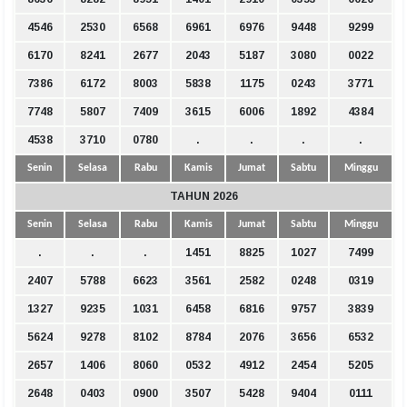
4546
2530
6568
6961
6976
9448
9299
6170
8241
2677
2043
5187
3080
0022
7386
6172
8003
5838
1175
0243
3771
7748
5807
7409
3615
6006
1892
4384
4538
3710
0780
.
.
.
.
Senin
Selasa
Rabu
Kamis
Jumat
Sabtu
Minggu
TAHUN 2026
Senin
Selasa
Rabu
Kamis
Jumat
Sabtu
Minggu
.
.
.
1451
8825
1027
7499
2407
5788
6623
3561
2582
0248
0319
1327
9235
1031
6458
6816
9757
3839
5624
9278
8102
8784
2076
3656
6532
2657
1406
8060
0532
4912
2454
5205
2648
0403
0900
3507
5428
9404
0111