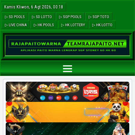
Kamis Kliwon, 6 Agt 2026, 00:18
▷ SD POOLS
▷ SD LOTTO
▷ SGP POOLS
▷ SGP TOTO
▷ LIVE CHINA
▷ HK POOLS
▷ HK LOTTERY
▷ HK LOTTO