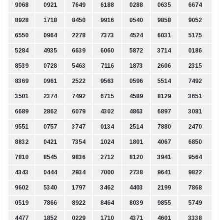
9068
0921
7649
6188
0288
0635
6674
8928
1718
8450
9916
0540
9858
9052
6550
0964
2278
7373
4524
6031
5175
5284
4935
6639
6060
5872
3714
0186
8539
0728
5463
7116
1873
2606
2315
8369
0961
2522
9563
0596
5514
7492
3501
2374
7492
6715
4589
8129
3651
6689
2862
6079
4302
4863
6897
3081
9551
0757
3747
0134
2514
7880
2470
8832
0421
7354
1024
1801
4067
6850
7810
8545
9836
2712
8120
3941
9564
4343
0444
2934
7000
2738
9641
9822
9602
5340
1797
3462
4403
2199
7868
0519
7866
8922
8464
8039
9855
5749
4477
1852
0229
1710
4371
4601
3338