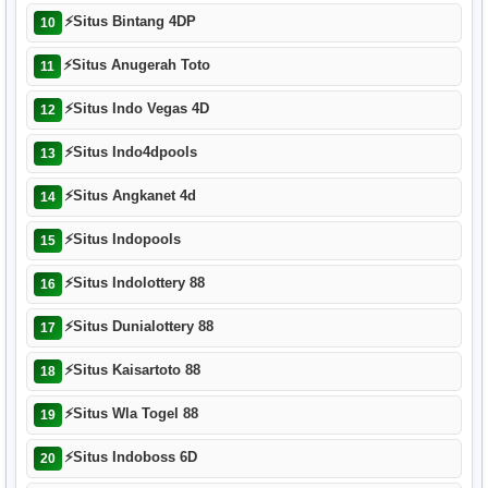
⚡
Situs Bintang 4DP
10
⚡
Situs Anugerah Toto
11
⚡
Situs Indo Vegas 4D
12
⚡
Situs Indo4dpools
13
⚡
Situs Angkanet 4d
14
⚡
Situs Indopools
15
⚡
Situs Indolottery 88
16
⚡
Situs Dunialottery 88
17
⚡
Situs Kaisartoto 88
18
⚡
Situs Wla Togel 88
19
⚡
Situs Indoboss 6D
20