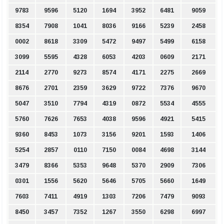
9783
9596
5120
1694
3952
6481
9059
8354
7908
1041
8036
9166
5239
2458
0002
8618
3309
5472
9497
5499
6158
3099
5595
4328
6053
4203
0609
2171
2114
2770
9273
8574
4171
2275
2669
8676
2701
2359
3629
9722
7376
9670
5047
3510
7794
4319
0872
5534
4555
5760
7626
7653
4038
9596
4921
5415
9360
8453
1073
3156
9201
1593
1406
5254
2857
0110
7150
0084
4698
3144
3479
8366
5353
9648
5370
2909
7306
0301
1556
5620
5646
5705
5660
1649
7603
7411
4919
1303
7206
7479
9093
8450
3457
7352
1267
3550
6298
6997