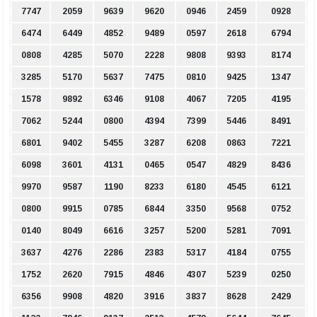
7747
2059
9639
9620
0946
2459
0928
6474
6449
4852
9489
0597
2618
6794
0808
4285
5070
2228
9808
9393
8174
3285
5170
5637
7475
0810
9425
1347
1578
9892
6346
9108
4067
7205
4195
7062
5244
0800
4394
7399
5446
8491
6801
9402
5455
3287
6208
0863
7221
6098
3601
4131
0465
0547
4829
8436
9970
9587
1190
8233
6180
4545
6121
0800
9915
0785
6844
3350
9568
0752
0140
8049
6616
3257
5200
5281
7091
3637
4276
2286
2383
5317
4184
0755
1752
2620
7915
4846
4307
5239
0250
6356
9908
4820
3916
3837
8628
2429