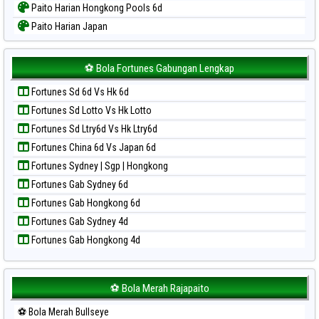
Paito Harian Hongkong Pools 6d
Paito Harian Japan
Paito Harian Japan 6d
Paito Harian Korea
⚽ Bola Fortunes Gabungan Lengkap
Paito Harian Kuda Lari
Fortunes Sd 6d Vs Hk 6d
Paito Harian Magnum Cambodia
Fortunes Sd Lotto Vs Hk Lotto
Paito Harian Nagoya
Fortunes Sd Ltry6d Vs Hk Ltry6d
Paito Harian New York Midday
Fortunes China 6d Vs Japan 6d
Paito Harian North Carolina Day
Fortunes Sydney | Sgp | Hongkong
Paito Harian Pcso
Fortunes Gab Sydney 6d
Paito Harian Pennsylvania Day
Fortunes Gab Hongkong 6d
Paito Harian Sao Paulo
Fortunes Gab Sydney 4d
Paito Harian Singapore
Fortunes Gab Hongkong 4d
Paito Harian Sydney
Paito Harian Sydney Lottery
Paito Harian Sydney Lottery 6d
⚽ Bola Merah Rajapaito
Paito Harian Sydney Lotto
⚽ Bola Merah Bullseye