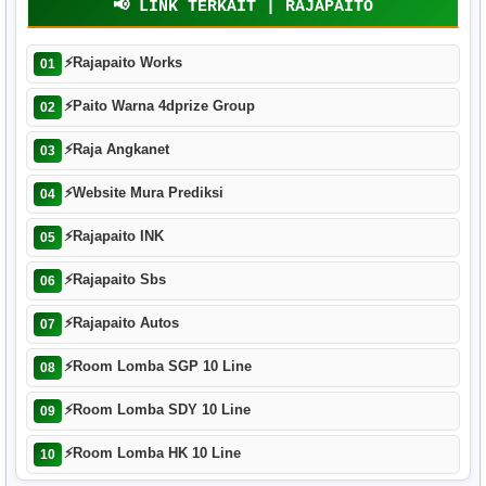
📢 LINK TERKAIT | RAJAPAITO
⚡
Rajapaito Works
01
⚡
Paito Warna 4dprize Group
02
⚡
Raja Angkanet
03
⚡
Website Mura Prediksi
04
⚡
Rajapaito INK
05
⚡
Rajapaito Sbs
06
⚡
Rajapaito Autos
07
⚡
Room Lomba SGP 10 Line
08
⚡
Room Lomba SDY 10 Line
09
⚡
Room Lomba HK 10 Line
10