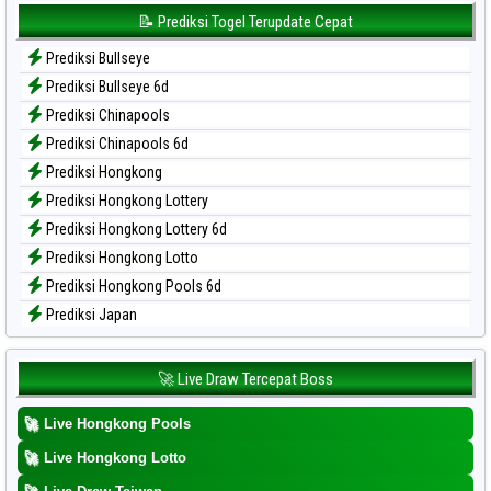
Data Togel Sydney Lottery 6d
📝 Prediksi Togel Terupdate Cepat
Data Togel Sydney Lotto
Prediksi Bullseye
Data Togel Sydney Pools 6d
Prediksi Bullseye 6d
Data Togel Taipei
Prediksi Chinapools
Data Togel Taiwan
Prediksi Chinapools 6d
Prediksi Hongkong
Prediksi Hongkong Lottery
Prediksi Hongkong Lottery 6d
Prediksi Hongkong Lotto
Prediksi Hongkong Pools 6d
Prediksi Japan
Prediksi Japan 6d
Prediksi Korea
🚀 Live Draw Tercepat Boss
Prediksi Kuda Lari
🚀
Live Hongkong Pools
Prediksi Magnum Cambodia
Prediksi Nagoya
🚀
Live Hongkong Lotto
Prediksi North Carolina Day