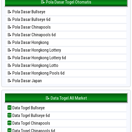
📊 Statistik Korea
📝 Pola Dasar Togel Otomatis
⚽ Bola Hitam Taipei
📊 Statistik Kuda Lari
⚽ Bola Hitam Taiwan
📝 Pola Dasar Bullseye
📊 Statistik Magnum Cambodia
📝 Pola Dasar Bullseye 6d
📊 Statistik Nagoya
📝 Pola Dasar Chinapools
📊 Statistik New York Midday
📝 Pola Dasar Chinapools 6d
📊 Statistik North Carolina Day
📝 Pola Dasar Hongkong
📊 Statistik Pcso
📝 Pola Dasar Hongkong Lottery
📊 Statistik Pennsylvania Day
📝 Pola Dasar Hongkong Lottery 6d
📊 Statistik Sao Paulo
📝 Pola Dasar Hongkong Lotto
📊 Statistik Singapore
📝 Pola Dasar Hongkong Pools 6d
📊 Statistik Sydney
📝 Pola Dasar Japan
📊 Statistik Sydney Lottery
📝 Pola Dasar Japan 6d
📊 Statistik Sydney Lottery 6d
📝 Pola Dasar Korea
📝 Data Togel All Market
📊 Statistik Sydney Lotto
📝 Pola Dasar Kuda Lari
📊 Statistik Sydney Pools 6d
Data Togel Bullseye
📝 Pola Dasar Magnum Cambodia
📊 Statistik Taipei
Data Togel Bullseye 6d
📝 Pola Dasar Nagoya
📊 Statistik Taiwan
Data Togel Chinapools
📝 Pola Dasar North Carolina Day
Data Togel Chinapools 6d