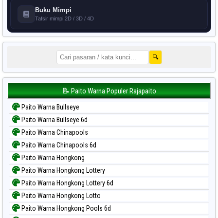
Buku Mimpi
Tafsir mimpi 2D / 3D / 4D
🔍
📝 Paito Warna Populer Rajapaito
Paito Warna Bullseye
Paito Warna Bullseye 6d
Paito Warna Chinapools
Paito Warna Chinapools 6d
Paito Warna Hongkong
Paito Warna Hongkong Lottery
Paito Warna Hongkong Lottery 6d
Paito Warna Hongkong Lotto
Paito Warna Hongkong Pools 6d