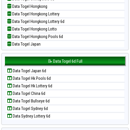
📝 Pola Dasar Pcso
Data Togel Hongkong
📝 Pola Dasar Sao Paulo
Data Togel Hongkong Lottery
📝 Pola Dasar Singapore
Data Togel Hongkong Lottery 6d
📝 Pola Dasar Sydney
Data Togel Hongkong Lotto
📝 Pola Dasar Sydney Lottery
Data Togel Hongkong Pools 6d
📝 Pola Dasar Sydney Lottery 6d
Data Togel Japan
📝 Pola Dasar Sydney Lotto
Data Togel Japan 6d
📝 Pola Dasar Sydney Pools 6d
Data Togel Korea
📝 Data Togel 6d Full
📝 Pola Dasar Taipei
Data Togel Kuda Lari
📝 Pola Dasar Taiwan
Data Togel Japan 6d
Data Togel Magnum Cambodia
Data Togel Hk Pools 6d
Data Togel Nagoya
Data Togel Hk Lottery 6d
Data Togel North Carolina Day
Data Togel China 6d
Data Togel Pcso
Data Togel Bullseye 6d
Data Togel Sao Paulo
Data Togel Sydney 6d
Data Togel Singapore
Data Sydney Lottery 6d
Data Togel Sydney
Data Togel Sydney Lottery