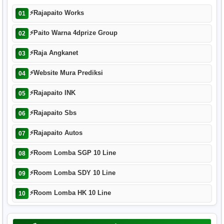
⚡
Rajapaito Works
01
⚡
Paito Warna 4dprize Group
02
⚡
Raja Angkanet
03
⚡
Website Mura Prediksi
04
⚡
Rajapaito INK
05
⚡
Rajapaito Sbs
06
⚡
Rajapaito Autos
07
⚡
Room Lomba SGP 10 Line
08
⚡
Room Lomba SDY 10 Line
09
⚡
Room Lomba HK 10 Line
10