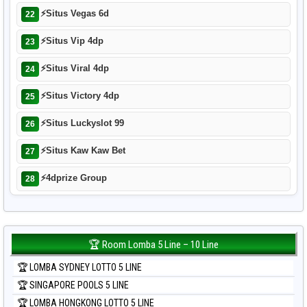
⚡
Situs Vegas 6d
22
⚡
Situs Vip 4dp
23
⚡
Situs Viral 4dp
24
⚡
Situs Victory 4dp
25
⚡
Situs Luckyslot 99
26
⚡
Situs Kaw Kaw Bet
27
⚡
4dprize Group
28
🏆 Room Lomba 5 Line – 10 Line
🏆 LOMBA SYDNEY LOTTO 5 LINE
🏆 SINGAPORE POOLS 5 LINE
🏆 LOMBA HONGKONG LOTTO 5 LINE