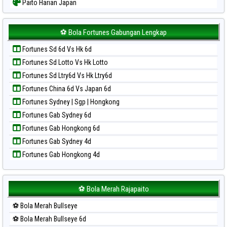
Paito Harian Japan
Paito Harian Japan 6d
Paito Harian Korea
⚽ Bola Fortunes Gabungan Lengkap
Paito Harian Kuda Lari
Fortunes Sd 6d Vs Hk 6d
Paito Harian Magnum Cambodia
Fortunes Sd Lotto Vs Hk Lotto
Paito Harian Nagoya
Fortunes Sd Ltry6d Vs Hk Ltry6d
Paito Harian New York Midday
Fortunes China 6d Vs Japan 6d
Paito Harian North Carolina Day
Fortunes Sydney | Sgp | Hongkong
Paito Harian Pcso
Fortunes Gab Sydney 6d
Paito Harian Pennsylvania Day
Fortunes Gab Hongkong 6d
Paito Harian Sao Paulo
Fortunes Gab Sydney 4d
Paito Harian Singapore
Fortunes Gab Hongkong 4d
Paito Harian Sydney
Paito Harian Sydney Lottery
Paito Harian Sydney Lottery 6d
⚽ Bola Merah Rajapaito
Paito Harian Sydney Lotto
⚽ Bola Merah Bullseye
Paito Harian Sydney Pools 6d
⚽ Bola Merah Bullseye 6d
Paito Harian Taipei