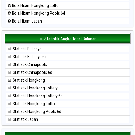
⚽ Bola Merah Sydney
⚽ Bola Hitam Hongkong Lotto
⚽ Bola Merah Sydney Lottery
⚽ Bola Hitam Hongkong Pools 6d
⚽ Bola Merah Sydney Lottery 6d
⚽ Bola Hitam Japan
⚽ Bola Merah Sydney Lotto
⚽ Bola Hitam Japan 6d
⚽ Bola Merah Sydney Pools 6d
⚽ Bola Hitam Korea
📊 Statistik Angka Togel Bulanan
⚽ Bola Merah Taipei
⚽ Bola Hitam Kuda Lari
⚽ Bola Merah Taiwan
📊 Statistik Bullseye
⚽ Bola Hitam Magnum Cambodia
📊 Statistik Bullseye 6d
⚽ Bola Hitam Nagoya
📊 Statistik Chinapools
⚽ Bola Hitam North Carolina Day
📊 Statistik Chinapools 6d
⚽ Bola Hitam Pcso
📊 Statistik Hongkong
⚽ Bola Hitam Sao Paulo
📊 Statistik Hongkong Lottery
⚽ Bola Hitam Singapore
📊 Statistik Hongkong Lottery 6d
⚽ Bola Hitam Sydney
📊 Statistik Hongkong Lotto
⚽ Bola Hitam Sydney Lottery
📊 Statistik Hongkong Pools 6d
⚽ Bola Hitam Sydney Lottery 6d
📊 Statistik Japan
⚽ Bola Hitam Sydney Lotto
📊 Statistik Japan 6d
⚽ Bola Hitam Sydney Pools 6d