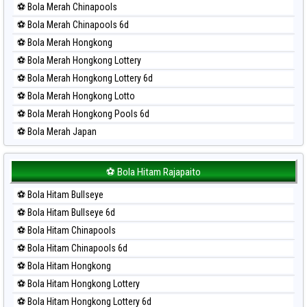
⚽ Bola Merah Chinapools
Paito Harian Taiwan
⚽ Bola Merah Chinapools 6d
⚽ Bola Merah Hongkong
⚽ Bola Merah Hongkong Lottery
⚽ Bola Merah Hongkong Lottery 6d
⚽ Bola Merah Hongkong Lotto
⚽ Bola Merah Hongkong Pools 6d
⚽ Bola Merah Japan
⚽ Bola Merah Japan 6d
⚽ Bola Merah Korea
⚽ Bola Hitam Rajapaito
⚽ Bola Merah Kuda Lari
⚽ Bola Hitam Bullseye
⚽ Bola Merah Magnum Cambodia
⚽ Bola Hitam Bullseye 6d
⚽ Bola Merah Nagoya
⚽ Bola Hitam Chinapools
⚽ Bola Merah North Carolina Day
⚽ Bola Hitam Chinapools 6d
⚽ Bola Merah Pcso
⚽ Bola Hitam Hongkong
⚽ Bola Merah Sao Paulo
⚽ Bola Hitam Hongkong Lottery
⚽ Bola Merah Singapore
⚽ Bola Hitam Hongkong Lottery 6d