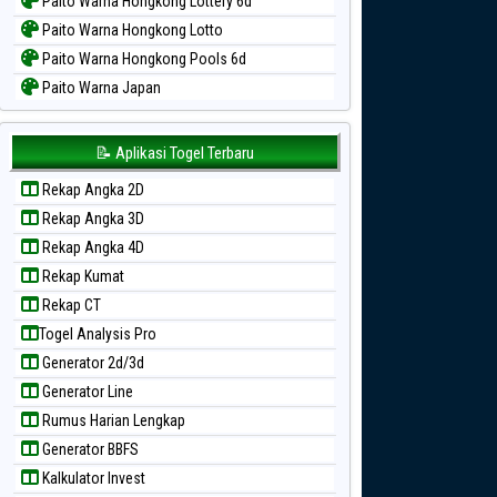
Paito Warna Hongkong Lottery 6d
Paito Warna Hongkong Lotto
Paito Warna Hongkong Pools 6d
Paito Warna Japan
Paito Warna Japan 6d
Paito Warna Korea
📝 Aplikasi Togel Terbaru
Paito Warna Kuda Lari
Rekap Angka 2D
Paito Warna Magnum Cambodia
Rekap Angka 3D
Paito Warna Nagoya
Rekap Angka 4D
Paito Warna New York Midday
Rekap Kumat
Paito Warna North Carolina Day
Rekap CT
Paito Warna Pcso
Togel Analysis Pro
Paito Warna Pennsylvania Day
Generator 2d/3d
Paito Warna Sao Paulo
Generator Line
Paito Warna Singapore
Rumus Harian Lengkap
Paito Warna Sydney
Generator BBFS
Paito Warna Sydney Lottery
Kalkulator Invest
Paito Warna Sydney Lottery 6d