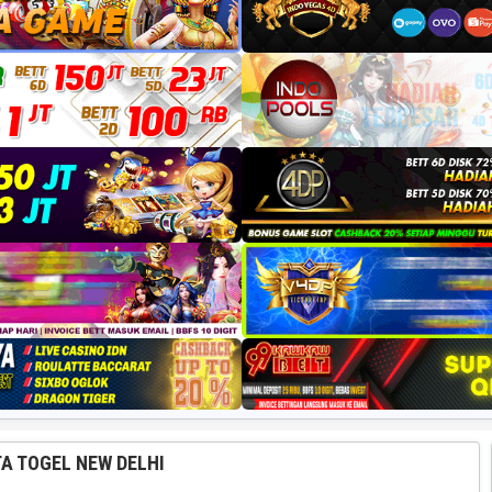
A TOGEL NEW DELHI