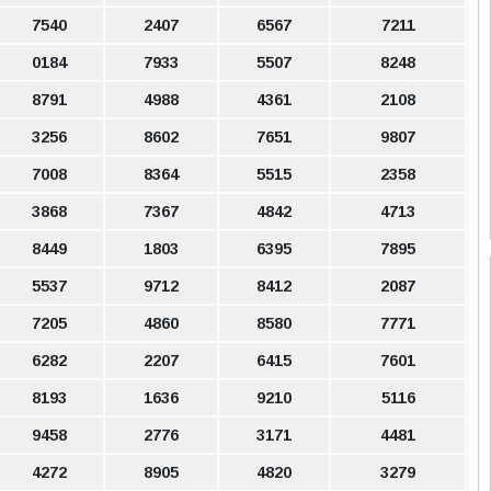
7540
2407
6567
7211
0184
7933
5507
8248
8791
4988
4361
2108
3256
8602
7651
9807
7008
8364
5515
2358
3868
7367
4842
4713
8449
1803
6395
7895
5537
9712
8412
2087
7205
4860
8580
7771
6282
2207
6415
7601
8193
1636
9210
5116
9458
2776
3171
4481
4272
8905
4820
3279