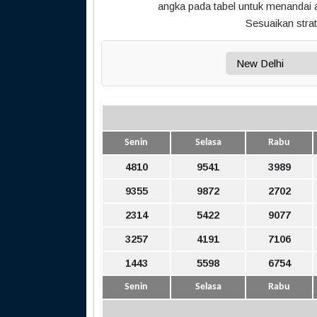
angka pada tabel untuk menandai
Sesuaikan stra
Senin
Selasa
Rabu
4810
9541
3989
9355
9872
2702
2314
5422
9077
3257
4191
7106
1443
5598
6754
Senin
Selasa
Rabu