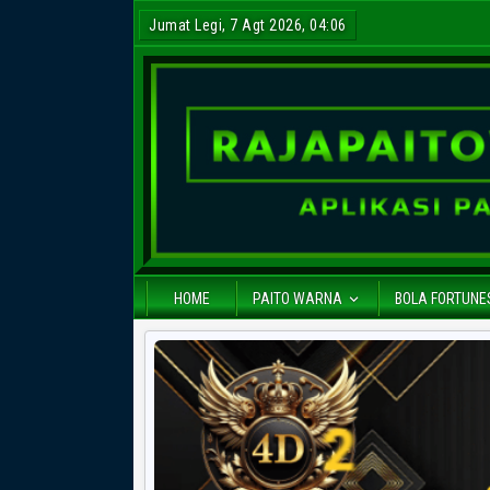
Jumat Legi, 7 Agt 2026, 04:06
HOME
PAITO WARNA
BOLA FORTUNE