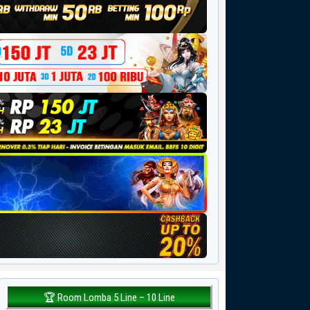
🏆 Room Lomba 5 Line – 10 Line