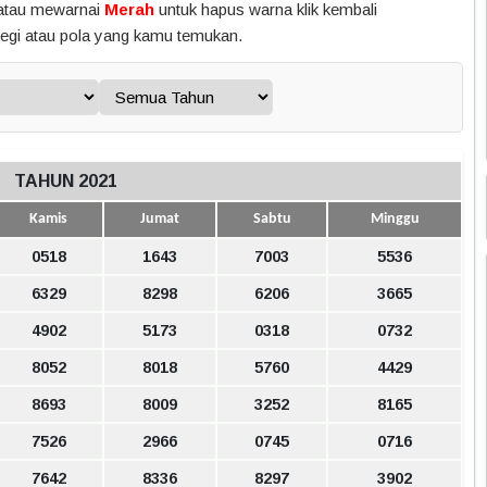
 atau mewarnai
Merah
untuk hapus warna klik kembali
tegi atau pola yang kamu temukan.
TAHUN 2021
Kamis
Jumat
Sabtu
Minggu
0518
1643
7003
5536
6329
8298
6206
3665
4902
5173
0318
0732
8052
8018
5760
4429
8693
8009
3252
8165
7526
2966
0745
0716
7642
8336
8297
3902