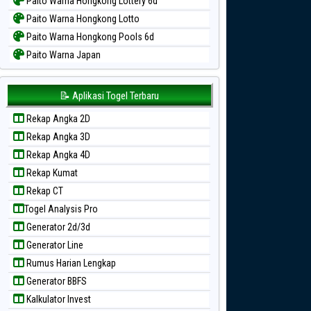
Paito Warna Hongkong Lottery 6d
Paito Warna Hongkong Lotto
Paito Warna Hongkong Pools 6d
Paito Warna Japan
Paito Warna Japan 6d
Paito Warna Korea
📝 Aplikasi Togel Terbaru
Paito Warna Kuda Lari
Rekap Angka 2D
Paito Warna Magnum Cambodia
Rekap Angka 3D
Paito Warna Nagoya
Rekap Angka 4D
Paito Warna New York Midday
Rekap Kumat
Paito Warna North Carolina Day
Rekap CT
Paito Warna Pcso
Togel Analysis Pro
Paito Warna Pennsylvania Day
Generator 2d/3d
Paito Warna Sao Paulo
Generator Line
Paito Warna Singapore
Rumus Harian Lengkap
Paito Warna Sydney
Generator BBFS
Paito Warna Sydney Lottery
Kalkulator Invest
Paito Warna Sydney Lottery 6d