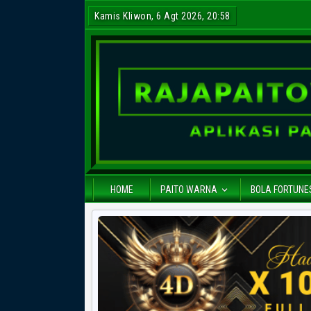
Kamis Kliwon, 6 Agt 2026, 20:58
HOME
PAITO WARNA
BOLA FORTUNE