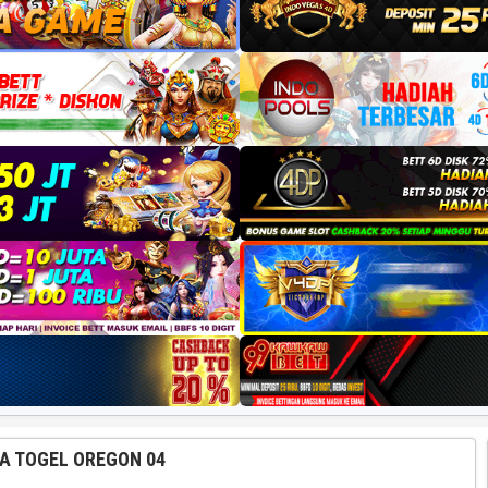
A TOGEL OREGON 04