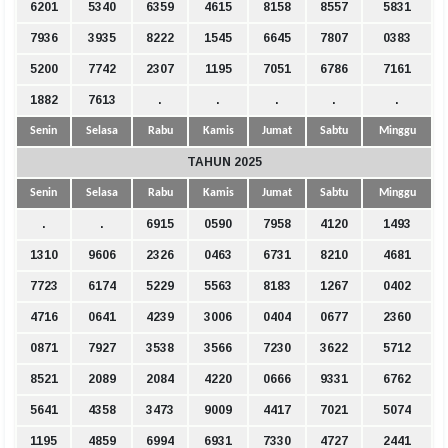
6201
5340
6359
4615
8158
8557
5831
7936
3935
8222
1545
6645
7807
0383
5200
7742
2307
1195
7051
6786
7161
1882
7613
.
.
.
.
.
Senin
Selasa
Rabu
Kamis
Jumat
Sabtu
Minggu
TAHUN 2025
Senin
Selasa
Rabu
Kamis
Jumat
Sabtu
Minggu
.
.
6915
0590
7958
4120
1493
1310
9606
2326
0463
6731
8210
4681
7723
6174
5229
5563
8183
1267
0402
4716
0641
4239
3006
0404
0677
2360
0871
7927
3538
3566
7230
3622
5712
8521
2089
2084
4220
0666
9331
6762
5641
4358
3473
9009
4417
7021
5074
1195
4859
6994
6931
7330
4727
2441