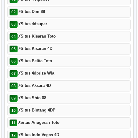
⚡
Situs Dim 88
02
⚡
Situs 4dsuper
03
⚡
Situs Kisaran Toto
04
⚡
Situs Kisaran 4D
05
⚡
Situs Pelita Toto
06
⚡
Situs 4dprize Wla
07
⚡
Situs Aksara 4D
08
⚡
Situs Shio 88
09
⚡
Situs Bintang 4DP
10
⚡
Situs Anugerah Toto
11
⚡
Situs Indo Vegas 4D
12