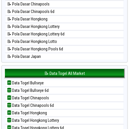
📊 Statistik Nagoya
📝 Pola Dasar Chinapools
📊 Statistik New York Midday
📝 Pola Dasar Chinapools 6d
📊 Statistik North Carolina Day
📝 Pola Dasar Hongkong
📊 Statistik Pcso
📝 Pola Dasar Hongkong Lottery
📊 Statistik Pennsylvania Day
📝 Pola Dasar Hongkong Lottery 6d
📊 Statistik Sao Paulo
📝 Pola Dasar Hongkong Lotto
📊 Statistik Singapore
📝 Pola Dasar Hongkong Pools 6d
📊 Statistik Sydney
📝 Pola Dasar Japan
📊 Statistik Sydney Lottery
📝 Pola Dasar Japan 6d
📊 Statistik Sydney Lottery 6d
📝 Pola Dasar Korea
📝 Data Togel All Market
📊 Statistik Sydney Lotto
📝 Pola Dasar Kuda Lari
📊 Statistik Sydney Pools 6d
Data Togel Bullseye
📝 Pola Dasar Magnum Cambodia
📊 Statistik Taipei
Data Togel Bullseye 6d
📝 Pola Dasar Nagoya
📊 Statistik Taiwan
Data Togel Chinapools
📝 Pola Dasar North Carolina Day
Data Togel Chinapools 6d
📝 Pola Dasar Pcso
Data Togel Hongkong
📝 Pola Dasar Sao Paulo
Data Togel Hongkong Lottery
📝 Pola Dasar Singapore
Data Togel Hongkong Lottery 6d