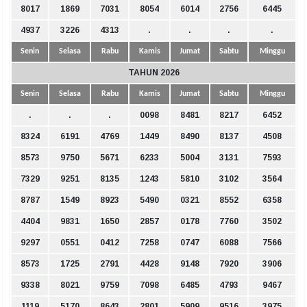
8017
1869
7031
8054
6014
2756
6445
4937
3226
4313
.
.
.
.
Senin
Selasa
Rabu
Kamis
Jumat
Sabtu
Minggu
TAHUN 2026
Senin
Selasa
Rabu
Kamis
Jumat
Sabtu
Minggu
.
.
.
0098
8481
8217
6452
8324
6191
4769
1449
8490
8137
4508
8573
9750
5671
6233
5004
3131
7593
7329
9251
8135
1243
5810
3102
3564
8787
1549
8923
5490
0321
8552
6358
4404
9831
1650
2857
0178
7760
3502
9297
0551
0412
7258
0747
6088
7566
8573
1725
2791
4428
9148
7920
3906
9338
8021
9759
7098
6485
4793
9467
1119
5170
8643
2801
5909
9516
3975