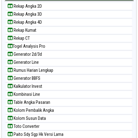
Paito Warna Kuda Lari
Rekap Angka 2D
Paito Warna Magnum Cambodia
Rekap Angka 3D
Paito Warna Nagoya
Rekap Angka 4D
Paito Warna New York Midday
Rekap Kumat
Paito Warna North Carolina Day
Rekap CT
Paito Warna Pcso
Togel Analysis Pro
Paito Warna Pennsylvania Day
Generator 2d/3d
Paito Warna Sao Paulo
Generator Line
Paito Warna Singapore
Rumus Harian Lengkap
Paito Warna Sydney
Generator BBFS
Paito Warna Sydney Lottery
Kalkulator Invest
Paito Warna Sydney Lottery 6d
Kombinasi Line
Paito Warna Sydney Lotto
Table Angka Pasaran
Paito Warna Sydney Pools 6d
Kolom Pembalik Angka
Paito Warna Taipei
Kolom Susun Data
Paito Warna Taiwan
Toto Converter
Paito Sdy Sgp Hk Versi Lama