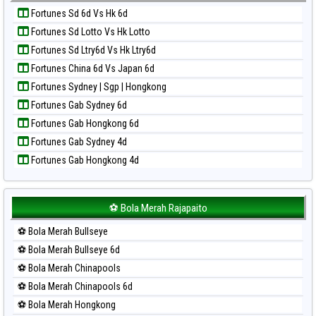
Paito Harian Kuda Lari
Fortunes Sd 6d Vs Hk 6d
Paito Harian Magnum Cambodia
Fortunes Sd Lotto Vs Hk Lotto
Paito Harian Nagoya
Fortunes Sd Ltry6d Vs Hk Ltry6d
Paito Harian New York Midday
Fortunes China 6d Vs Japan 6d
Paito Harian North Carolina Day
Fortunes Sydney | Sgp | Hongkong
Paito Harian Pcso
Fortunes Gab Sydney 6d
Paito Harian Pennsylvania Day
Fortunes Gab Hongkong 6d
Paito Harian Sao Paulo
Fortunes Gab Sydney 4d
Paito Harian Singapore
Fortunes Gab Hongkong 4d
Paito Harian Sydney
Paito Harian Sydney Lottery
Paito Harian Sydney Lottery 6d
⚽ Bola Merah Rajapaito
Paito Harian Sydney Lotto
⚽ Bola Merah Bullseye
Paito Harian Sydney Pools 6d
⚽ Bola Merah Bullseye 6d
Paito Harian Taipei
⚽ Bola Merah Chinapools
Paito Harian Taiwan
⚽ Bola Merah Chinapools 6d
⚽ Bola Merah Hongkong