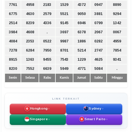
7761
4958
2183
1529
4372
0947
8890
6775
4630
2579
5521
9050
3881
9294
2514
8239
4336
9145
6946
0799
1342
3984
4608
.
3697
6378
2067
0067
4084
2353
0522
9987
1886
0282
4959
7278
6284
7950
8701
5214
2747
7854
8915
1363
9455
7543
1229
4625
9341
8230
7552
6639
5949
4771
5084
.
Senin
Selasa
Rabu
Kamis
Jumat
Sabtu
Minggu
LINK TERKAIT
Hongkong
Sydney
Singapore
Smart Paito