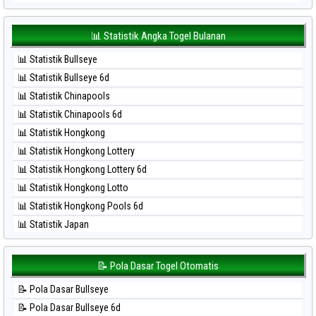
⚽ Bola Merah Sydney Lotto
⚽ Bola Hitam Japan 6d
⚽ Bola Merah Sydney Pools 6d
⚽ Bola Hitam Korea
📊 Statistik Angka Togel Bulanan
⚽ Bola Merah Taipei
⚽ Bola Hitam Kuda Lari
⚽ Bola Merah Taiwan
📊 Statistik Bullseye
⚽ Bola Hitam Magnum Cambodia
📊 Statistik Bullseye 6d
⚽ Bola Hitam Nagoya
📊 Statistik Chinapools
⚽ Bola Hitam North Carolina Day
📊 Statistik Chinapools 6d
⚽ Bola Hitam Pcso
📊 Statistik Hongkong
⚽ Bola Hitam Sao Paulo
📊 Statistik Hongkong Lottery
⚽ Bola Hitam Singapore
📊 Statistik Hongkong Lottery 6d
⚽ Bola Hitam Sydney
📊 Statistik Hongkong Lotto
⚽ Bola Hitam Sydney Lottery
📊 Statistik Hongkong Pools 6d
⚽ Bola Hitam Sydney Lottery 6d
📊 Statistik Japan
⚽ Bola Hitam Sydney Lotto
📊 Statistik Japan 6d
⚽ Bola Hitam Sydney Pools 6d
📊 Statistik Korea
📝 Pola Dasar Togel Otomatis
⚽ Bola Hitam Taipei
📊 Statistik Kuda Lari
⚽ Bola Hitam Taiwan
📝 Pola Dasar Bullseye
📊 Statistik Magnum Cambodia
📝 Pola Dasar Bullseye 6d