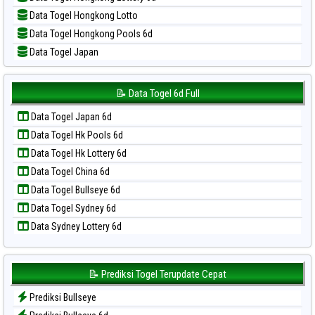
📝 Pola Dasar Sydney
Data Togel Hongkong Lotto
📝 Pola Dasar Sydney Lottery
Data Togel Hongkong Pools 6d
📝 Pola Dasar Sydney Lottery 6d
Data Togel Japan
📝 Pola Dasar Sydney Lotto
Data Togel Japan 6d
📝 Pola Dasar Sydney Pools 6d
Data Togel Korea
📝 Data Togel 6d Full
📝 Pola Dasar Taipei
Data Togel Kuda Lari
📝 Pola Dasar Taiwan
Data Togel Japan 6d
Data Togel Magnum Cambodia
Data Togel Hk Pools 6d
Data Togel Nagoya
Data Togel Hk Lottery 6d
Data Togel North Carolina Day
Data Togel China 6d
Data Togel Pcso
Data Togel Bullseye 6d
Data Togel Sao Paulo
Data Togel Sydney 6d
Data Togel Singapore
Data Sydney Lottery 6d
Data Togel Sydney
Data Togel Sydney Lottery
Data Togel Sydney Lottery 6d
📝 Prediksi Togel Terupdate Cepat
Data Togel Sydney Lotto
Prediksi Bullseye
Data Togel Sydney Pools 6d