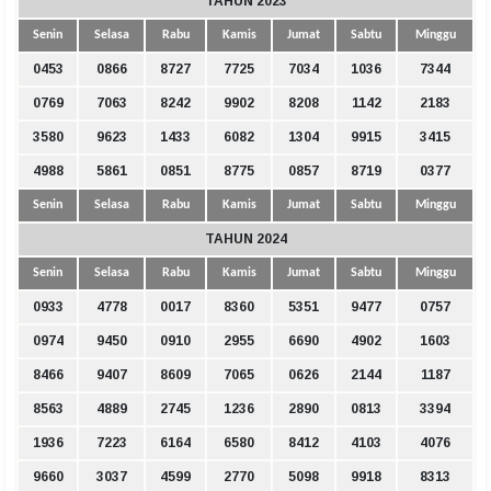
TAHUN 2023
Senin
Selasa
Rabu
Kamis
Jumat
Sabtu
Minggu
0453
0866
8727
7725
7034
1036
7344
0769
7063
8242
9902
8208
1142
2183
3580
9623
1433
6082
1304
9915
3415
4988
5861
0851
8775
0857
8719
0377
Senin
Selasa
Rabu
Kamis
Jumat
Sabtu
Minggu
TAHUN 2024
Senin
Selasa
Rabu
Kamis
Jumat
Sabtu
Minggu
0933
4778
0017
8360
5351
9477
0757
0974
9450
0910
2955
6690
4902
1603
8466
9407
8609
7065
0626
2144
1187
8563
4889
2745
1236
2890
0813
3394
1936
7223
6164
6580
8412
4103
4076
9660
3037
4599
2770
5098
9918
8313