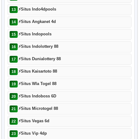
⚡
Situs Indo4dpools
13
⚡
Situs Angkanet 4d
14
⚡
Situs Indopools
15
⚡
Situs Indolottery 88
16
⚡
Situs Dunialottery 88
17
⚡
Situs Kaisartoto 88
18
⚡
Situs Wla Togel 88
19
⚡
Situs Indoboss 6D
20
⚡
Situs Microtogel 88
21
⚡
Situs Vegas 6d
22
⚡
Situs Vip 4dp
23