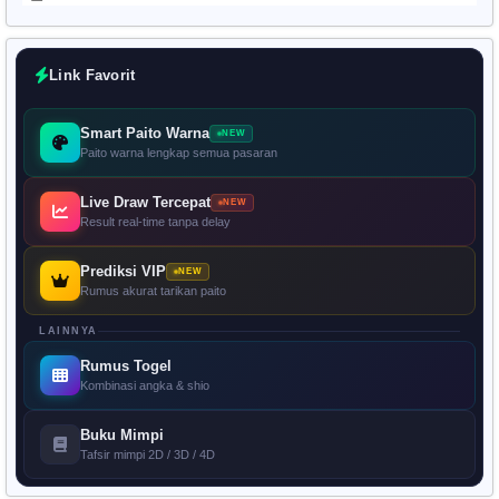
Link Favorit
Smart Paito Warna
NEW
Paito warna lengkap semua pasaran
Live Draw Tercepat
NEW
Result real-time tanpa delay
Prediksi VIP
NEW
Rumus akurat tarikan paito
LAINNYA
Rumus Togel
Kombinasi angka & shio
Buku Mimpi
Tafsir mimpi 2D / 3D / 4D