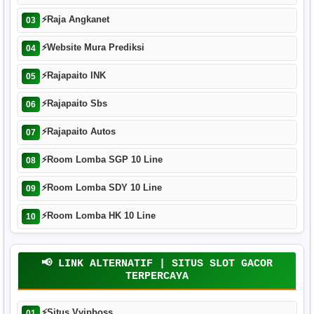
⚡
Raja Angkanet
03
⚡
Website Mura Prediksi
04
⚡
Rajapaito INK
05
⚡
Rajapaito Sbs
06
⚡
Rajapaito Autos
07
⚡
Room Lomba SGP 10 Line
08
⚡
Room Lomba SDY 10 Line
09
⚡
Room Lomba HK 10 Line
10
📢 LINK ALTERNATIF | SITUS SLOT GACOR
TERPERCAYA
⚡
Situs Vvipboss
01