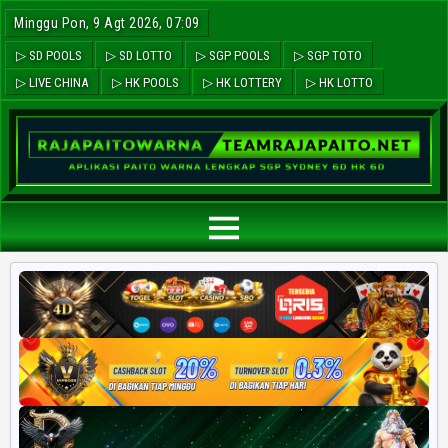
Minggu Pon, 9 Agt 2026, 07:09
▷ SD POOLS
▷ SD LOTTO
▷ SGP POOLS
▷ SGP TOTO
▷ LIVE CHINA
▷ HK POOLS
▷ HK LOTTERY
▷ HK LOTTO