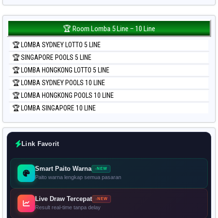
🏆 Room Lomba 5 Line – 10 Line
🏆 LOMBA SYDNEY LOTTO 5 LINE
🏆 SINGAPORE POOLS 5 LINE
🏆 LOMBA HONGKONG LOTTO 5 LINE
🏆 LOMBA SYDNEY POOLS 10 LINE
🏆 LOMBA HONGKONG POOLS 10 LINE
🏆 LOMBA SINGAPORE 10 LINE
Link Favorit
Smart Paito Warna
NEW
Paito warna lengkap semua pasaran
Live Draw Tercepat
NEW
Result real-time tanpa delay