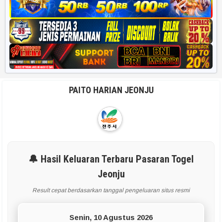
PAITO HARIAN JEONJU
🔔 Hasil Keluaran Terbaru Pasaran Togel
Jeonju
Result cepat berdasarkan tanggal pengeluaran situs resmi
Senin, 10 Agustus 2026