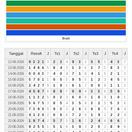
Brush
Tanggal
Result
J
Ts1
J
Ts2
J
Ts3
J
Ts4
J
12-06-2026
9
3
2
1
3
2
2
4
9
3
3
5
5
1
4
3
7
13-06-2026
1
4
8
6
5
8
4
3
3
3
6
3
7
1
8
3
2
14-06-2026
0
0
4
3
7
4
0
4
7
1
8
4
1
5
2
1
3
15-06-2026
5
7
0
1
1
0
5
5
9
5
5
1
2
3
4
5
9
16-06-2026
2
4
2
7
9
1
9
1
6
1
7
0
6
6
1
1
2
17-06-2026
4
5
8
7
6
8
8
7
0
9
9
3
3
6
5
9
5
18-06-2026
1
1
3
2
5
0
3
3
6
0
6
1
8
9
1
0
1
19-06-2026
5
6
7
5
3
8
5
4
3
5
8
3
2
5
5
3
8
20-06-2026
7
3
9
0
9
9
3
3
2
6
8
6
8
5
7
6
4
21-06-2026
4
1
2
0
2
0
6
6
7
2
9
1
9
1
2
2
4
22-06-2026
1
8
7
4
2
5
7
3
1
6
7
2
4
6
6
6
3
23-06-2026
9
2
5
5
1
5
1
6
3
9
3
2
0
2
8
9
8