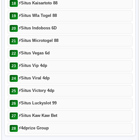
⚡
Situs Kaisartoto 88
18
⚡
Situs Wla Togel 88
19
⚡
Situs Indoboss 6D
20
⚡
Situs Microtogel 88
21
⚡
Situs Vegas 6d
22
⚡
Situs Vip 4dp
23
⚡
Situs Viral 4dp
24
⚡
Situs Victory 4dp
25
⚡
Situs Luckyslot 99
26
⚡
Situs Kaw Kaw Bet
27
⚡
4dprize Group
28