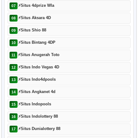
⚡
Situs 4dprize Wla
07
⚡
Situs Aksara 4D
08
⚡
Situs Shio 88
09
⚡
Situs Bintang 4DP
10
⚡
Situs Anugerah Toto
11
⚡
Situs Indo Vegas 4D
12
⚡
Situs Indo4dpools
13
⚡
Situs Angkanet 4d
14
⚡
Situs Indopools
15
⚡
Situs Indolottery 88
16
⚡
Situs Dunialottery 88
17