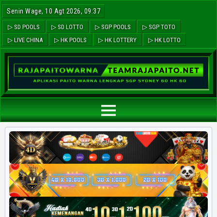
Senin Wage, 10 Agt 2026, 09:37
▷ SD POOLS
▷ SD LOTTO
▷ SGP POOLS
▷ SGP TOTO
▷ LIVE CHINA
▷ HK POOLS
▷ HK LOTTERY
▷ HK LOTTO