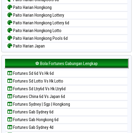
Paito Harian Hongkong
Paito Harian Hongkong Lottery
Paito Harian Hongkong Lottery 6d
Paito Harian Hongkong Lotto
Paito Harian Hongkong Pools 6d
Paito Harian Japan
Paito Harian Japan 6d
Paito Harian Korea
⚽ Bola Fortunes Gabungan Lengkap
Paito Harian Kuda Lari
Fortunes Sd 6d Vs Hk 6d
Paito Harian Magnum Cambodia
Fortunes Sd Lotto Vs Hk Lotto
Paito Harian Nagoya
Fortunes Sd Ltry6d Vs Hk Ltry6d
Paito Harian New York Midday
Fortunes China 6d Vs Japan 6d
Paito Harian North Carolina Day
Fortunes Sydney | Sgp | Hongkong
Paito Harian Pcso
Fortunes Gab Sydney 6d
Paito Harian Pennsylvania Day
Fortunes Gab Hongkong 6d
Paito Harian Sao Paulo
Fortunes Gab Sydney 4d
Paito Harian Singapore