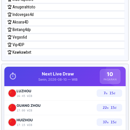
🏆 Anugerahtoto
🏆 Indovegas4d
🏆 Aksara4D
🏆 Bintang4dp
🏆 Vegas6d
🏆 Vip4DP
🏆 Kawkawbet
Next Live Draw
10
⏱️
Senin, 2026-08-10 — WIB
PASARAN
LUZHOU
7
13
m
d
16:45 WIB
GUANG ZHOU
22
13
m
d
17:00 WIB
HUIZHOU
37
13
m
d
17:15 WIB