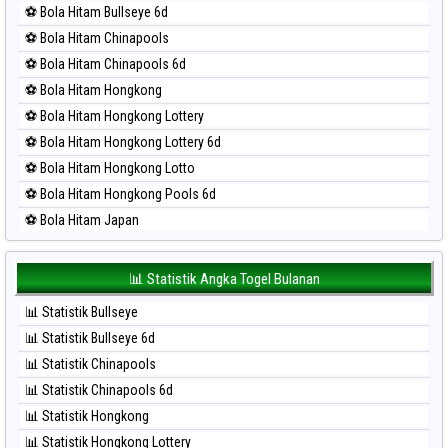
⚽ Bola Hitam Bullseye 6d
⚽ Bola Merah Nagoya
⚽ Bola Hitam Chinapools
⚽ Bola Merah North Carolina Day
⚽ Bola Hitam Chinapools 6d
⚽ Bola Merah Pcso
⚽ Bola Hitam Hongkong
⚽ Bola Merah Sao Paulo
⚽ Bola Hitam Hongkong Lottery
⚽ Bola Merah Singapore
⚽ Bola Hitam Hongkong Lottery 6d
⚽ Bola Merah Sydney
⚽ Bola Hitam Hongkong Lotto
⚽ Bola Merah Sydney Lottery
⚽ Bola Hitam Hongkong Pools 6d
⚽ Bola Merah Sydney Lottery 6d
⚽ Bola Hitam Japan
⚽ Bola Merah Sydney Lotto
⚽ Bola Hitam Japan 6d
⚽ Bola Merah Sydney Pools 6d
⚽ Bola Hitam Korea
📊 Statistik Angka Togel Bulanan
⚽ Bola Merah Taipei
⚽ Bola Hitam Kuda Lari
⚽ Bola Merah Taiwan
📊 Statistik Bullseye
⚽ Bola Hitam Magnum Cambodia
📊 Statistik Bullseye 6d
⚽ Bola Hitam Nagoya
📊 Statistik Chinapools
⚽ Bola Hitam North Carolina Day
📊 Statistik Chinapools 6d
⚽ Bola Hitam Pcso
📊 Statistik Hongkong
⚽ Bola Hitam Sao Paulo
📊 Statistik Hongkong Lottery