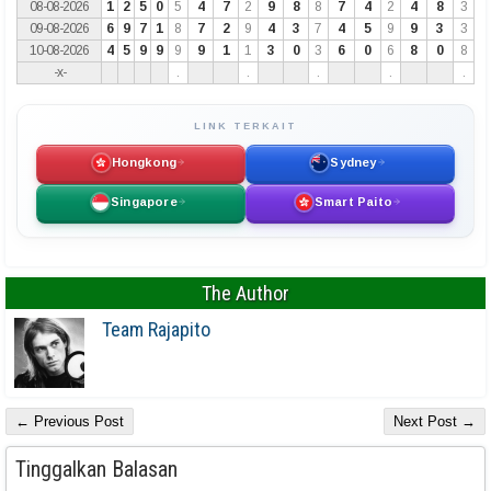
08-08-2026
1
2
5
0
5
4
7
2
9
8
8
7
4
2
4
8
3
09-08-2026
6
9
7
1
8
7
2
9
4
3
7
4
5
9
9
3
3
10-08-2026
4
5
9
9
9
9
1
1
3
0
3
6
0
6
8
0
8
-x-
.
.
.
.
.
LINK TERKAIT
Hongkong
Sydney
Singapore
Smart Paito
The Author
Team Rajapito
← Previous Post
Next Post →
Tinggalkan Balasan