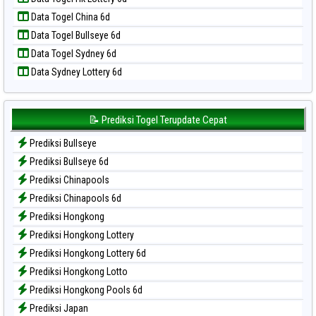
Data Togel North Carolina Day
Data Togel China 6d
Data Togel Pcso
Data Togel Bullseye 6d
Data Togel Sao Paulo
Data Togel Sydney 6d
Data Togel Singapore
Data Sydney Lottery 6d
Data Togel Sydney
Data Togel Sydney Lottery
Data Togel Sydney Lottery 6d
📝 Prediksi Togel Terupdate Cepat
Data Togel Sydney Lotto
Prediksi Bullseye
Data Togel Sydney Pools 6d
Prediksi Bullseye 6d
Data Togel Taipei
Prediksi Chinapools
Data Togel Taiwan
Prediksi Chinapools 6d
Prediksi Hongkong
Prediksi Hongkong Lottery
Prediksi Hongkong Lottery 6d
Prediksi Hongkong Lotto
Prediksi Hongkong Pools 6d
Prediksi Japan