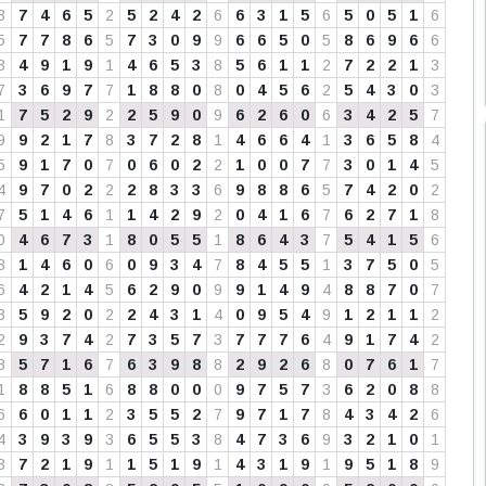
3
7
4
6
5
2
5
2
4
2
6
6
3
1
5
6
5
0
5
1
6
5
7
7
8
6
5
7
3
0
9
9
6
6
5
0
5
8
6
9
6
6
3
4
9
1
9
1
4
6
5
3
8
5
6
1
1
2
7
2
2
1
3
7
3
6
9
7
7
1
8
8
0
8
0
4
5
6
2
5
4
3
0
3
1
7
5
2
9
2
2
5
9
0
9
6
2
6
0
6
3
4
2
5
7
9
9
2
1
7
8
3
7
2
8
1
4
6
6
4
1
3
6
5
8
4
5
9
1
7
0
7
0
6
0
2
2
1
0
0
7
7
3
0
1
4
5
4
9
7
0
2
2
2
8
3
3
6
9
8
8
6
5
7
4
2
0
2
7
5
1
4
6
1
1
4
2
9
2
0
4
1
6
7
6
2
7
1
8
0
4
6
7
3
1
8
0
5
5
1
8
6
4
3
7
5
4
1
5
6
8
1
4
6
0
6
0
9
3
4
7
8
4
5
5
1
3
7
5
0
5
6
4
2
1
4
5
6
2
9
0
9
9
1
4
9
4
8
8
7
0
7
3
5
9
2
0
2
2
4
3
1
4
0
9
5
4
9
1
2
1
1
2
2
9
3
7
4
2
7
3
5
7
3
7
7
7
6
4
9
1
7
4
2
3
5
7
1
6
7
6
3
9
8
8
2
9
2
6
8
0
7
6
1
7
1
8
8
5
1
6
8
8
0
0
0
9
7
5
7
3
6
2
0
8
8
6
6
0
1
1
2
3
5
5
2
7
9
7
1
7
8
4
3
4
2
6
4
3
9
3
9
3
6
5
5
3
8
4
7
3
6
9
3
2
1
0
1
3
7
2
1
9
1
1
5
1
9
1
4
3
1
9
1
9
5
1
8
9