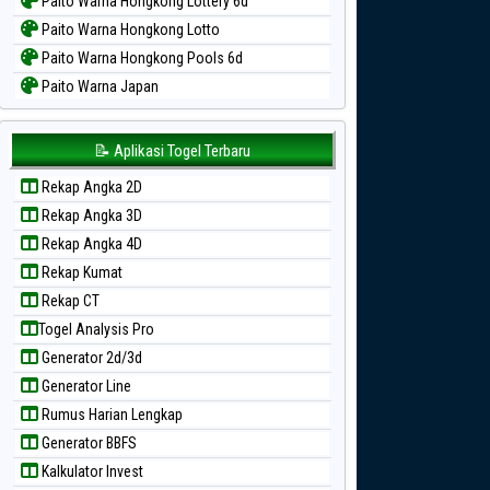
Paito Warna Hongkong Lottery 6d
Paito Warna Hongkong Lotto
Paito Warna Hongkong Pools 6d
Paito Warna Japan
Paito Warna Japan 6d
Paito Warna Korea
📝 Aplikasi Togel Terbaru
Paito Warna Kuda Lari
Rekap Angka 2D
Paito Warna Magnum Cambodia
Rekap Angka 3D
Paito Warna Nagoya
Rekap Angka 4D
Paito Warna New York Midday
Rekap Kumat
Paito Warna North Carolina Day
Rekap CT
Paito Warna Pcso
Togel Analysis Pro
Paito Warna Pennsylvania Day
Generator 2d/3d
Paito Warna Sao Paulo
Generator Line
Paito Warna Singapore
Rumus Harian Lengkap
Paito Warna Sydney
Generator BBFS
Paito Warna Sydney Lottery
Kalkulator Invest
Paito Warna Sydney Lottery 6d