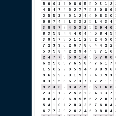
5
9
9
1
1
9
8
9
5
5
0
3
1
2
4
5
4
7
2
5
2
7
7
5
3
0
8
6
2
5
5
3
8
5
1
2
4
6
9
8
3
0
6
9
7
4
2
1
3
3
2
5
1
4
3
4
3
8
9
7
7
4
5
3
2
5
2
9
4
6
8
3
5
8
4
4
4
0
4
4
5
8
4
5
3
9
5
7
3
5
1
1
2
3
2
4
5
0
7
2
3
3
6
2
6
7
8
6
4
4
2
2
5
3
5
8
4
2
2
9
4
4
3
7
1
6
2
4
7
7
5
6
9
1
4
5
5
7
0
0
6
2
5
0
5
7
6
5
8
4
7
6
1
7
1
5
0
2
2
0
5
9
4
4
9
8
9
6
9
6
2
9
2
8
1
9
7
7
4
3
9
3
8
3
1
5
6
6
7
3
7
1
7
2
1
1
9
2
3
8
2
8
4
7
5
3
5
1
6
6
2
3
1
1
2
2
5
2
1
3
4
3
3
7
0
8
4
8
3
6
9
9
5
5
2
2
8
7
5
4
1
0
1
2
8
3
2
5
7
6
0
4
6
7
7
2
9
2
6
2
4
6
0
8
8
4