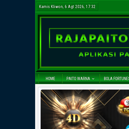
Kamis Kliwon, 6 Agt 2026, 17:32
HOME
PAITO WARNA
BOLA FORTUNE