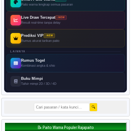
Paito warna lengkap semua pasaran
Live Draw Tercepat
NEW
Result real-time tanpa delay
Prediksi VIP
NEW
Rumus akurat tarikan paito
LAINNYA
Rumus Togel
Kombinasi angka & shio
Buku Mimpi
Tafsir mimpi 2D / 3D / 4D
🔍
📝 Paito Warna Populer Rajapaito