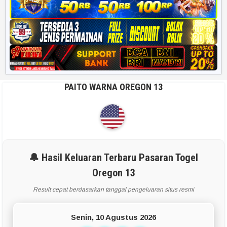
PAITO WARNA OREGON 13
🔔 Hasil Keluaran Terbaru Pasaran Togel
Oregon 13
Result cepat berdasarkan tanggal pengeluaran situs resmi
Senin, 10 Agustus 2026