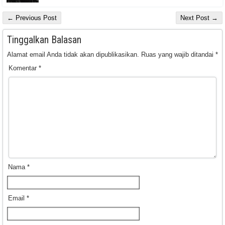
← Previous Post
Next Post →
Tinggalkan Balasan
Alamat email Anda tidak akan dipublikasikan.
Ruas yang wajib ditandai
*
Komentar
*
Nama
*
Email
*