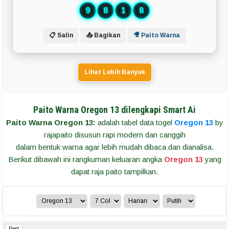
9
8
1
8
📋 Salin
📤 Bagikan
🎥 Paito Warna
Lihat Lebih Banyak
Paito Warna Oregon 13 dilengkapi Smart Ai
Paito Warna Oregon 13:
adalah tabel data togel
Oregon 13
by
rajapaito disusun rapi modern dan canggih
dalam bentuk warna agar lebih mudah dibaca dan dianalisa.
Berikut dibawah ini rangkuman keluaran angka
Oregon 13
yang
dapat raja paito tampilkan.
Rest