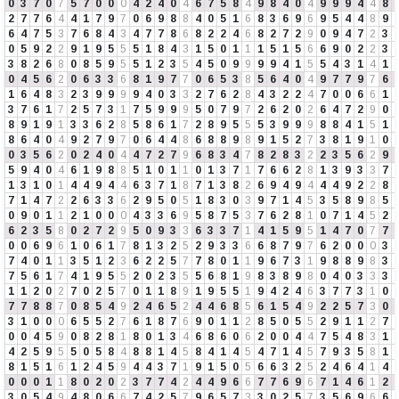
0
3
7
0
7
5
7
0
0
0
4
2
4
0
4
6
7
5
8
4
9
8
4
0
4
9
9
9
4
4
8
2
7
7
6
4
4
1
7
9
7
0
6
9
8
8
4
0
5
1
6
8
3
6
9
6
9
5
4
4
8
9
6
4
7
5
3
7
6
8
4
3
4
7
7
8
6
8
2
2
4
6
8
2
7
2
9
0
9
4
7
2
3
0
5
9
2
2
9
1
9
5
5
5
1
8
4
3
1
5
0
1
1
1
5
1
5
6
6
9
0
2
2
3
3
8
2
6
8
0
8
5
9
5
5
1
2
3
5
4
5
0
9
9
9
9
4
1
5
5
4
3
1
4
1
0
4
5
6
2
0
6
3
3
6
8
1
9
7
7
0
6
5
3
8
5
6
4
0
4
9
7
7
9
7
6
1
6
4
8
3
2
3
9
9
9
9
4
0
3
3
2
7
6
2
8
4
3
2
2
4
7
0
0
6
6
1
3
7
6
1
7
2
5
7
3
1
7
5
9
9
9
5
0
7
9
7
2
6
2
0
2
6
4
7
2
9
0
8
9
1
9
1
3
3
6
2
8
5
8
6
1
7
2
8
9
5
5
5
3
9
9
9
8
8
4
1
5
1
8
6
4
0
4
9
2
7
9
7
0
6
4
4
8
6
8
8
9
8
9
1
5
2
7
3
8
1
9
1
0
0
3
5
6
2
0
2
4
0
4
4
7
2
7
9
6
8
3
4
7
8
2
8
3
2
2
3
5
6
2
9
5
9
4
0
4
6
1
9
8
8
5
1
0
1
1
0
1
3
7
1
7
6
6
2
8
1
3
9
3
3
7
1
3
1
0
1
4
4
9
4
4
6
3
7
1
8
7
1
3
8
2
6
9
4
9
4
4
4
9
2
2
8
7
1
4
7
2
2
6
3
3
6
2
9
5
0
5
1
8
3
0
3
9
7
1
4
5
3
5
8
9
8
5
0
9
0
1
1
2
1
0
0
0
4
3
3
6
9
5
8
7
5
3
7
6
2
8
1
0
7
1
4
5
2
6
2
3
5
8
0
2
7
2
9
5
0
9
3
3
6
3
3
7
1
4
1
5
9
5
1
4
7
0
7
7
0
0
6
9
6
1
0
6
1
7
8
1
3
2
5
2
9
3
3
6
6
8
7
9
7
6
2
0
0
0
3
7
4
0
1
1
3
5
1
2
3
6
2
2
5
7
7
8
0
1
1
9
6
7
3
1
9
8
8
9
8
3
7
5
6
1
7
4
1
9
5
5
2
0
2
3
5
5
6
8
1
9
8
3
8
9
8
0
4
0
3
3
3
1
1
2
0
2
7
0
2
5
7
0
1
1
8
9
1
9
5
5
1
9
4
2
4
6
3
7
7
3
1
0
7
7
8
8
7
0
8
5
4
9
2
4
6
5
2
4
4
6
8
5
6
1
5
4
9
2
2
5
7
3
0
3
1
0
0
0
6
5
5
2
7
6
1
8
7
6
9
0
1
1
2
8
5
0
5
5
2
9
1
1
2
7
0
0
4
5
9
0
8
2
8
1
8
0
1
3
4
6
8
6
0
6
2
0
0
4
4
7
5
4
8
3
1
4
2
5
9
5
5
0
5
8
4
8
8
1
4
5
8
4
1
4
5
4
7
1
4
5
7
9
3
5
8
1
8
1
5
1
6
1
2
4
5
9
4
4
3
7
1
9
1
5
0
5
6
6
3
2
5
2
4
6
4
1
4
0
0
0
1
1
8
0
2
0
2
3
7
7
4
2
4
4
9
6
6
7
7
6
9
6
7
1
4
6
1
2
3
0
5
4
9
4
8
0
6
6
7
4
2
5
7
9
6
5
7
3
3
0
2
5
7
3
5
6
9
6
6