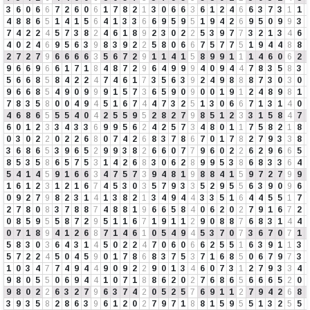
3
6
0
6
6
7
2
6
0
6
1
7
8
2
1
3
0
6
6
3
6
1
2
4
6
6
3
7
3
1
1
4
8
8
6
5
1
4
1
5
6
4
1
3
3
6
6
9
5
9
5
1
9
4
2
6
9
5
0
9
9
3
7
4
2
2
4
5
7
3
8
2
4
6
1
8
9
2
3
0
2
2
5
3
9
7
7
3
2
1
3
4
6
4
0
2
4
6
9
5
6
3
9
8
3
9
2
2
5
8
0
6
6
7
5
7
7
5
1
9
4
4
8
8
2
7
2
7
9
6
6
6
6
3
5
6
7
2
9
1
1
4
1
5
8
9
9
1
1
1
4
6
0
6
2
9
6
6
9
6
6
1
7
1
8
4
8
7
2
9
6
4
9
9
9
4
0
9
4
4
7
8
3
5
8
3
5
6
6
8
5
8
4
2
2
4
7
4
6
1
7
3
5
6
3
9
2
4
9
8
8
8
7
3
0
3
0
9
6
6
8
5
4
9
0
9
9
9
1
5
7
3
6
5
9
0
9
0
0
1
9
1
2
4
8
9
8
1
7
8
3
5
8
0
0
4
9
4
5
1
6
7
4
4
7
3
2
5
1
3
0
6
6
7
1
3
1
4
0
4
6
8
6
5
5
5
4
0
4
2
5
5
9
5
2
8
2
7
9
8
5
1
2
3
3
1
5
8
4
7
6
0
1
2
3
3
4
3
3
6
9
9
5
6
2
4
2
5
7
3
4
8
0
1
1
7
5
8
2
1
8
0
3
0
2
2
0
2
2
6
8
0
7
4
2
6
8
3
7
8
6
7
0
1
7
8
2
7
9
3
3
8
3
6
8
6
5
3
9
6
5
2
9
9
3
8
2
6
6
0
7
7
9
6
0
2
2
6
2
9
6
6
5
8
5
3
5
8
6
5
7
5
3
1
4
2
6
8
3
0
6
2
8
9
9
5
3
8
6
8
3
3
6
4
5
4
1
4
5
9
1
6
6
3
4
7
5
7
3
9
4
8
1
9
8
8
4
1
5
9
7
2
7
9
9
1
6
1
2
3
1
2
1
6
7
4
5
3
0
3
5
7
9
3
3
5
2
9
5
5
6
3
9
0
9
6
0
9
2
7
9
8
2
3
1
4
1
3
8
2
1
3
4
9
4
4
3
3
5
1
6
4
4
5
5
1
7
2
7
8
0
8
3
7
8
8
7
4
8
8
1
9
6
6
5
8
4
0
6
2
0
2
7
9
1
6
7
2
0
8
5
9
5
5
8
7
2
9
5
1
1
6
7
1
9
1
1
2
9
0
8
8
7
6
8
3
1
4
4
0
7
1
8
9
4
1
2
6
8
7
1
4
6
1
0
5
4
9
4
5
3
7
0
7
3
6
7
0
7
1
5
8
3
0
3
6
4
3
1
4
5
0
2
2
4
7
0
6
0
6
6
2
5
5
1
6
3
9
1
1
3
5
7
2
2
4
5
0
4
5
9
0
1
7
8
6
8
3
7
5
3
7
1
6
8
5
0
6
7
9
7
3
1
0
3
4
7
7
4
9
4
4
9
0
9
2
2
9
0
1
3
4
6
0
7
3
1
2
7
9
3
3
4
9
8
0
5
5
0
6
9
4
4
1
0
7
1
8
8
6
2
0
2
7
6
8
6
5
6
6
6
5
2
0
9
8
0
2
2
6
3
2
7
9
6
3
7
4
2
0
5
2
5
7
6
9
1
1
2
7
9
4
2
6
8
3
9
3
5
8
2
8
6
3
9
6
1
2
0
2
7
9
7
1
8
8
1
5
9
5
5
1
3
2
5
5