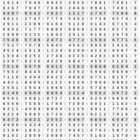
1
6
1
4
5
7
0
4
6
1
0
9
2
3
5
2
0
3
5
8
7
8
8
1
9
7
5
0
1
1
7
8
2
0
7
7
7
6
4
7
2
7
5
8
9
8
2
0
6
0
6
8
9
4
1
5
7
4
8
1
9
9
4
0
8
7
6
9
4
4
2
6
7
0
2
7
9
1
3
1
7
8
2
7
4
7
2
7
3
8
6
5
6
4
0
1
1
2
2
7
4
7
2
7
7
7
4
2
5
4
6
2
8
3
7
3
8
2
0
3
7
4
2
2
3
9
1
3
4
3
3
8
9
8
0
3
6
4
1
5
1
3
9
3
0
1
4
3
7
0
7
1
5
6
4
0
9
0
2
2
7
1
7
7
5
6
8
8
0
8
8
8
6
8
5
2
0
9
6
6
6
3
7
5
3
2
3
8
9
9
9
0
2
2
3
5
1
6
4
2
6
2
5
1
0
1
0
1
9
2
2
2
6
7
9
7
1
7
5
4
6
1
5
7
4
9
4
2
4
7
2
9
4
7
7
2
9
1
5
8
2
1
6
7
7
1
8
5
7
5
2
7
9
7
0
7
8
6
5
9
4
3
7
4
5
6
2
8
9
9
5
9
5
3
4
2
5
7
2
4
5
2
4
6
3
6
1
8
9
1
2
2
4
6
9
2
9
9
9
4
3
2
4
6
9
6
0
7
7
9
1
5
0
4
4
8
2
5
2
7
3
7
4
8
3
0
3
3
5
8
4
2
6
3
9
6
5
0
1
1
7
2
3
8
7
6
8
2
2
0
2
4
2
2
9
2
6
8
4
7
2
4
5
5
7
3
3
1
2
3
5
8
7
5
1
6
7
8
5
7
0
7
0
4
1
3
4
1
5
6
2
8
5
8
6
8
5
0
3
6
4
1
2
7
5
5
2
7
8
4
4
5
9
2
8
2
4
6
4
2
5
2
7
5
9
0
0
0
9
6
5
9
5
7
7
1
1
0
1
3
4
0
0
0
8
6
2
2
4
9
8
8
8
7
0
7
3
1
4
8
1
5
7
3
7
4
4
3
1
4
8
4
8
5
4
0
1
3
3
6
6
3
2
0
2
3
9
0
6
6
9
8
0
3
3
9
3
5
0
1
1
3
5
0
4
4
1
9
6
9
6
3
8
9
2
2
5
7
8
6
5
3
4
5
0
5
6
6
1
4
5
9
0
9
0
6
6
8
9
5
4
9
2
2
3
4
7
5
0
5
3
8
9
5
7
3
1
2
8
5
6
1
7
3
9
8
1
9
9
7
3
7
1
1
8
6
4
1
0
2
0
4
4
6
8
5
0
5
9
6
5
6
9
6
7
5
9
0
9
1
7
9
6
6
7
3
8
0
8
8
0
2
1
3
1
1
6
3
9
3
9
2
1
3
4
4
0
8
9
8
8
9
0
0
0
3
1
5
5
1
6
9
1
1
2
7
7
0
6
6
4
9
2
3
4
7
5
9
8
5
4
6
7
2
0
2
8
3
9
0
9
0
3
1
2
3
7
9
1
6
7
2
6
4
7
2
9
0
4
2
3
5
2
5
5
3
8
9
4
9
7
7
6
8
0
9
9
5
0
4
7
2
8
4
9
8
9
8
3
4
2
4
6
2
0
1
2
3
5
9
2
6
8
2
9
3
7
1
9
2
3
0
3
3
2
1
0
8
8
1
8
6
1
7
7
2
2
3
5
9
0
4
1
5
0
7
6
2
8
5
8
7
2
9
5
9
1
0
3
3
2
8
0
9
9
3
9
8
9
8
7
4
5
7
3
5
1
8
3
2
1
0
7
8
6
0