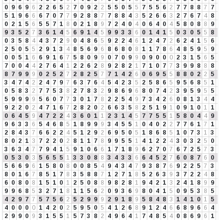
0
9
6
9
6
2
2
6
5
2
7
0
9
2
2
5
5
0
5
5
7
5
5
6
2
7
7
8
8
7
7
5
1
9
6
6
6
7
0
7
7
9
2
8
8
7
7
8
8
4
3
5
2
6
6
3
2
7
6
7
4
8
0
2
1
5
6
5
5
7
1
8
0
2
1
8
9
7
2
4
0
4
0
6
4
0
4
5
8
0
8
8
9
9
3
5
2
7
3
6
1
4
5
6
9
1
4
5
9
9
3
3
6
0
1
4
1
5
0
3
0
5
5
8
0
3
5
8
4
4
3
7
2
9
0
4
8
6
5
9
2
2
4
6
1
2
4
7
2
6
2
4
1
5
6
2
5
0
5
5
2
9
1
3
4
8
5
6
9
6
8
6
8
0
8
1
1
7
8
6
4
8
5
9
5
9
0
0
5
1
6
6
9
1
6
7
5
8
0
9
9
0
7
0
9
9
0
9
0
0
0
2
3
1
5
6
5
7
0
0
4
4
2
7
6
4
1
2
2
6
2
8
9
2
8
2
1
7
1
0
7
7
3
9
9
8
8
8
8
7
9
9
9
0
2
5
2
7
2
8
2
5
7
7
1
4
2
6
0
6
9
5
5
8
8
0
2
2
5
3
4
7
4
2
2
4
7
9
7
6
3
7
6
4
5
4
2
3
5
2
5
8
6
5
9
5
6
8
5
1
0
5
8
3
2
7
7
5
3
8
2
7
8
3
2
9
8
6
9
6
8
0
7
4
2
3
9
5
9
5
5
5
9
9
9
9
5
6
0
7
7
3
0
1
7
8
2
2
5
4
9
7
3
4
2
6
0
8
1
3
4
4
9
2
2
0
2
4
7
1
6
7
2
8
2
0
2
6
6
3
5
8
2
5
1
9
1
0
9
1
0
1
1
0
6
4
5
9
4
7
2
2
4
3
6
0
1
1
2
3
1
4
5
7
7
5
5
1
5
8
0
4
4
9
9
6
3
3
6
5
4
6
8
5
1
8
9
9
9
3
4
5
5
1
0
4
0
2
2
7
7
6
1
7
1
2
8
4
3
7
6
6
2
2
4
5
1
2
9
2
6
9
5
0
5
1
8
6
8
5
1
0
7
3
1
3
8
0
2
1
3
7
2
2
0
2
8
1
1
7
8
9
9
5
5
1
4
1
2
2
4
3
0
3
2
5
0
3
6
3
4
7
7
9
4
1
5
9
1
0
6
6
1
7
1
8
9
6
2
7
0
7
6
7
2
5
7
3
0
5
3
0
3
5
6
5
5
1
3
3
0
8
8
3
4
3
3
6
6
4
5
2
7
6
0
8
7
6
0
5
6
6
9
6
1
5
8
0
8
0
0
8
5
4
9
4
3
4
7
9
3
8
7
6
9
2
2
5
7
3
8
0
1
6
7
8
5
1
7
8
3
5
8
8
7
1
2
7
1
8
5
2
6
3
9
3
7
2
2
4
8
6
0
8
0
8
1
5
1
0
1
2
5
0
8
8
9
8
2
8
1
9
4
2
1
3
2
4
1
8
9
9
9
9
6
8
5
3
2
7
1
8
1
1
5
6
2
0
9
3
6
9
8
0
4
1
5
0
9
5
3
8
5
4
2
9
7
7
5
7
5
6
2
5
2
9
9
9
2
9
1
8
9
5
8
4
8
3
1
4
1
0
1
5
4
0
0
0
0
1
4
2
0
2
5
9
5
0
5
4
1
2
6
8
9
1
2
4
6
6
8
9
6
6
4
2
9
9
0
9
3
1
5
5
1
5
7
3
8
2
4
9
6
4
1
7
4
8
5
4
0
8
6
9
6
1