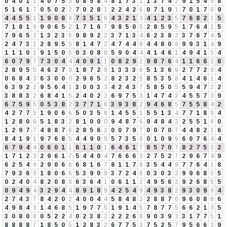
0
4
0
1
1
4
0
7
5
3
0
8
5
8
4
8
1
7
3
1
1
3
7
4
2
9
1
5
4
9
8
5
1
6
1
7
0
5
0
2
2
7
0
2
8
1
2
2
4
2
6
0
7
1
9
1
7
0
1
7
8
9
4
4
5
5
1
1
9
0
8
8
7
3
5
1
6
4
3
2
1
3
4
1
2
3
5
7
6
8
2
1
5
7
1
8
1
9
9
0
6
5
2
1
7
1
6
7
9
8
5
0
5
2
8
5
9
5
1
7
6
4
1
5
7
9
6
5
2
1
3
2
3
5
9
8
9
2
2
3
7
1
3
4
6
2
3
8
2
3
7
6
7
4
5
2
4
7
3
1
2
8
9
5
5
8
1
4
7
2
4
7
4
4
8
4
4
8
0
8
9
9
3
1
4
9
1
1
1
0
1
9
1
5
0
5
0
3
0
8
8
5
9
0
4
4
4
1
4
6
1
4
9
4
1
5
4
6
0
7
9
7
7
3
0
4
4
4
0
9
1
1
0
8
2
9
2
9
8
7
6
4
1
1
6
6
3
8
2
8
9
5
5
4
6
2
7
9
1
8
7
2
9
1
3
3
3
6
5
1
3
6
9
2
7
7
2
9
4
0
6
8
4
3
6
3
0
0
0
2
9
6
5
2
8
2
3
2
5
8
5
3
5
8
4
1
4
6
1
4
6
3
9
2
2
9
5
6
4
1
3
0
0
3
3
4
2
4
3
7
5
8
5
0
5
5
9
4
7
2
2
3
8
8
3
2
6
8
4
1
5
2
4
0
2
2
6
9
7
5
3
1
4
7
4
2
4
5
5
7
3
9
6
7
5
9
5
0
5
3
8
2
3
7
7
1
8
3
9
3
8
2
9
4
6
8
5
7
5
5
8
4
2
4
2
7
7
5
1
9
0
6
6
5
0
3
5
8
1
4
5
5
1
5
5
1
3
4
7
7
1
8
9
4
1
2
8
0
8
5
1
8
3
2
8
1
0
0
0
9
4
8
7
6
9
4
8
4
3
2
5
5
1
6
0
1
2
9
7
7
4
8
8
7
6
2
8
5
6
2
0
0
7
9
7
0
0
7
0
7
4
4
8
2
1
6
8
4
1
9
1
9
7
6
8
5
4
4
9
0
9
5
7
3
5
8
0
1
0
9
9
6
0
7
6
4
4
6
7
9
4
4
0
6
0
1
1
6
1
1
0
1
6
4
6
1
7
8
5
7
0
7
8
2
7
5
3
2
1
7
1
2
3
2
9
6
1
7
5
4
4
0
4
7
6
6
6
3
2
7
5
2
7
2
9
6
7
4
9
6
2
5
4
9
2
9
0
6
6
6
8
1
6
7
8
1
1
7
8
3
5
4
4
8
7
7
6
4
1
8
7
9
3
6
9
1
8
0
6
6
5
3
9
0
9
3
7
2
4
6
0
3
0
3
3
9
9
6
8
5
5
0
2
4
0
4
8
2
0
8
8
6
3
6
4
1
0
6
1
1
2
4
9
5
6
2
9
2
6
8
5
5
0
9
4
9
4
3
2
9
4
4
8
9
1
8
9
4
2
5
4
9
4
9
3
8
2
9
3
0
9
9
4
2
7
4
3
7
8
4
2
0
2
4
0
0
4
4
5
8
4
8
3
2
8
8
7
6
9
6
0
8
8
6
4
9
8
4
3
1
4
6
8
5
1
9
7
7
5
1
9
1
4
5
7
8
7
7
5
6
6
2
1
3
5
3
0
8
0
8
0
5
2
2
4
0
2
3
8
2
2
2
2
6
8
9
0
3
9
3
3
1
7
7
5
1
8
8
8
8
7
1
8
5
0
5
1
2
8
3
2
6
7
7
5
3
7
5
2
5
7
9
5
6
6
3
9