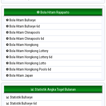
⚽ Bola Merah Japan 6d
⚽ Bola Merah Korea
⚽ Bola Hitam Rajapaito
⚽ Bola Merah Kuda Lari
⚽ Bola Hitam Bullseye
⚽ Bola Merah Magnum Cambodia
⚽ Bola Hitam Bullseye 6d
⚽ Bola Merah Nagoya
⚽ Bola Hitam Chinapools
⚽ Bola Merah North Carolina Day
⚽ Bola Hitam Chinapools 6d
⚽ Bola Merah Pcso
⚽ Bola Hitam Hongkong
⚽ Bola Merah Sao Paulo
⚽ Bola Hitam Hongkong Lottery
⚽ Bola Merah Singapore
⚽ Bola Hitam Hongkong Lottery 6d
⚽ Bola Merah Sydney
⚽ Bola Hitam Hongkong Lotto
⚽ Bola Merah Sydney Lottery
⚽ Bola Hitam Hongkong Pools 6d
⚽ Bola Merah Sydney Lottery 6d
⚽ Bola Hitam Japan
⚽ Bola Merah Sydney Lotto
⚽ Bola Hitam Japan 6d
⚽ Bola Merah Sydney Pools 6d
⚽ Bola Hitam Korea
📊 Statistik Angka Togel Bulanan
⚽ Bola Merah Taipei
⚽ Bola Hitam Kuda Lari
⚽ Bola Merah Taiwan
📊 Statistik Bullseye
⚽ Bola Hitam Magnum Cambodia
📊 Statistik Bullseye 6d