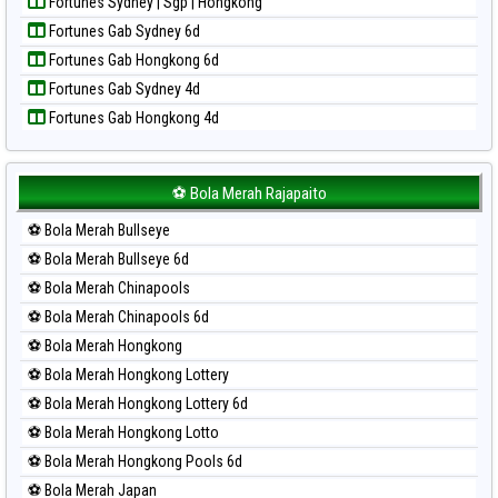
Fortunes Sydney | Sgp | Hongkong
Paito Harian Pcso
Fortunes Gab Sydney 6d
Paito Harian Pennsylvania Day
Fortunes Gab Hongkong 6d
Paito Harian Sao Paulo
Fortunes Gab Sydney 4d
Paito Harian Singapore
Fortunes Gab Hongkong 4d
Paito Harian Sydney
Paito Harian Sydney Lottery
Paito Harian Sydney Lottery 6d
⚽ Bola Merah Rajapaito
Paito Harian Sydney Lotto
⚽ Bola Merah Bullseye
Paito Harian Sydney Pools 6d
⚽ Bola Merah Bullseye 6d
Paito Harian Taipei
⚽ Bola Merah Chinapools
Paito Harian Taiwan
⚽ Bola Merah Chinapools 6d
⚽ Bola Merah Hongkong
⚽ Bola Merah Hongkong Lottery
⚽ Bola Merah Hongkong Lottery 6d
⚽ Bola Merah Hongkong Lotto
⚽ Bola Merah Hongkong Pools 6d
⚽ Bola Merah Japan