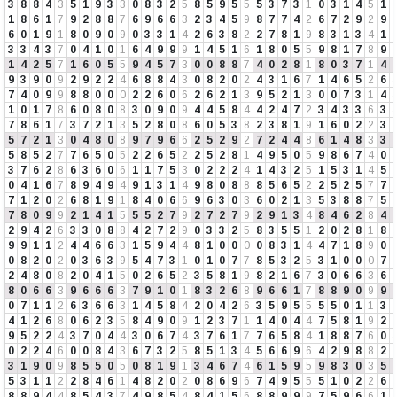
3
8
8
4
3
5
1
9
3
3
0
8
3
2
5
8
5
9
5
5
5
3
7
3
1
0
3
1
4
5
1
1
8
6
1
7
9
2
8
8
7
6
9
6
6
3
2
3
4
5
9
8
7
7
4
2
6
7
2
9
2
9
6
0
1
9
1
8
0
9
0
9
0
3
3
1
4
2
6
3
8
2
2
7
8
1
9
8
3
1
3
4
1
3
3
4
3
7
0
4
1
0
1
6
4
9
9
9
1
4
5
1
6
1
8
0
5
5
9
8
1
7
8
9
1
4
2
5
7
1
6
0
5
5
9
4
5
7
3
0
0
8
8
7
4
0
2
8
1
8
0
3
7
1
4
9
3
9
0
9
2
9
2
2
4
6
8
8
4
3
0
8
2
0
2
4
3
1
6
7
1
4
6
5
2
6
7
4
0
9
9
8
8
0
0
0
2
2
6
0
6
2
6
2
1
3
9
5
2
1
3
0
0
7
3
1
4
1
0
1
7
8
6
0
8
0
8
3
0
9
0
9
4
4
5
8
4
4
2
4
7
2
3
4
3
3
6
3
7
8
6
1
7
3
7
2
1
3
5
2
8
0
8
6
0
5
3
8
2
3
8
1
9
1
6
0
2
2
3
5
7
2
1
3
0
4
8
0
8
9
7
9
6
6
2
5
2
9
2
7
2
4
4
8
6
1
4
8
3
3
5
8
5
2
7
7
6
5
0
5
2
2
6
5
2
2
5
2
8
1
4
9
5
0
5
9
8
6
7
4
0
3
7
6
2
8
6
3
6
0
6
1
1
7
5
3
0
2
2
2
4
1
4
3
2
5
1
5
3
1
4
5
0
4
1
6
7
8
9
4
9
4
9
1
3
1
4
9
8
0
8
8
8
5
6
5
2
2
5
2
5
7
7
7
1
2
0
2
6
8
1
9
1
8
4
0
6
6
9
6
3
0
3
6
0
2
1
3
5
3
8
8
7
5
7
8
0
9
9
2
1
4
1
5
5
5
2
7
9
2
7
2
7
9
2
9
1
3
4
8
4
6
2
8
4
2
9
4
2
6
3
3
0
8
8
4
2
7
2
9
0
3
3
2
5
8
3
5
5
1
2
0
2
8
1
8
9
9
1
1
2
4
4
6
6
3
1
5
9
4
4
8
1
0
0
0
0
8
3
1
4
4
7
1
8
9
0
0
8
2
0
2
0
3
6
3
9
5
4
7
3
1
0
1
0
7
7
8
5
3
2
5
3
1
0
0
0
7
2
4
8
0
8
2
0
4
1
5
0
2
6
5
2
3
5
8
1
9
8
2
1
6
7
3
0
6
6
3
6
8
0
6
6
3
9
6
6
6
3
7
9
1
0
1
8
3
2
6
8
9
6
6
1
7
8
8
9
0
9
9
0
7
1
1
2
6
3
6
6
3
1
4
5
8
4
2
0
4
2
6
3
5
9
5
5
5
5
0
1
1
3
4
1
2
6
8
0
6
2
3
5
8
4
9
0
9
1
2
3
7
1
1
4
0
4
4
7
5
8
1
9
2
9
5
2
2
4
3
7
0
4
4
3
0
6
7
4
3
7
6
1
7
7
6
5
8
4
1
8
8
7
6
0
0
2
2
4
6
0
0
8
4
3
6
7
3
2
5
8
5
1
3
4
5
6
6
9
6
4
2
9
8
8
2
3
1
9
0
9
8
5
5
0
5
0
8
1
9
1
3
4
6
7
4
6
1
5
9
5
9
8
3
0
3
5
5
3
1
1
2
2
8
4
6
1
4
8
2
0
2
0
8
6
9
6
7
4
9
5
5
5
1
0
2
2
6
8
8
9
4
4
8
5
4
3
7
4
9
8
5
4
8
4
1
5
6
8
8
9
9
9
7
5
9
6
6
1