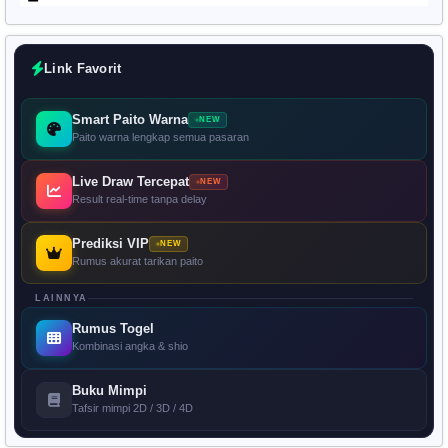
Link Favorit
Smart Paito Warna
NEW
Paito warna lengkap semua pasaran
Live Draw Tercepat
NEW
Result real-time tanpa delay
Prediksi VIP
NEW
Rumus akurat tarikan paito
LAINNYA
Rumus Togel
Kombinasi angka & shio
Buku Mimpi
Tafsir mimpi 2D / 3D / 4D