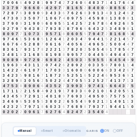
7
0
0
6
6
4
9
2
8
1
9
9
7
4
2
7
2
6
0
6
4
8
3
7
1
4
1
7
6
4
4
3
3
7
9
7
9
6
6
0
6
4
2
9
7
7
8
1
6
5
2
8
4
0
0
0
8
8
5
6
2
3
7
2
8
7
6
3
8
9
0
9
3
4
3
3
6
7
6
2
6
8
3
9
1
3
4
3
1
2
4
6
2
4
7
3
0
3
3
5
0
7
7
1
0
6
7
4
0
9
7
5
3
4
5
9
8
8
1
3
8
0
8
1
3
7
9
0
9
3
1
9
0
9
6
0
9
5
5
1
4
2
5
7
2
6
7
8
6
4
9
2
6
8
5
0
2
7
9
7
9
4
3
8
2
7
9
3
8
2
8
7
9
6
6
6
4
3
2
5
3
4
8
9
8
1
8
0
9
7
7
1
0
7
3
1
9
5
7
1
8
0
6
0
5
5
7
9
4
7
2
8
1
6
8
5
4
9
7
4
6
1
5
3
6
8
5
1
2
6
4
1
2
0
3
4
7
9
4
4
1
5
2
2
1
4
5
7
6
6
7
6
4
5
2
8
8
7
0
6
1
6
7
4
0
5
6
2
4
9
6
5
2
5
0
0
4
4
7
8
3
6
1
7
9
3
1
7
8
2
2
2
1
3
7
8
2
0
2
5
0
5
4
9
1
7
8
5
4
7
3
4
8
1
9
3
1
6
8
5
8
1
9
8
8
9
9
5
7
3
0
4
4
5
9
4
9
4
4
8
7
9
0
8
9
8
9
7
2
9
2
6
9
8
2
1
4
5
0
3
3
5
9
5
5
1
6
4
5
4
9
9
1
9
6
3
9
4
3
1
1
2
0
7
4
2
6
2
8
9
2
2
0
3
3
5
8
7
8
0
1
1
4
1
4
2
2
4
6
1
0
7
7
1
7
0
3
3
1
6
0
0
0
6
0
0
6
6
3
3
4
2
6
7
3
4
2
3
5
9
8
1
6
7
1
8
7
2
9
5
2
5
1
6
5
2
2
4
6
9
5
3
6
9
1
3
2
8
9
8
3
0
5
6
2
5
0
2
2
4
4
7
0
5
5
3
2
5
2
7
4
1
3
7
1
3
4
7
5
3
8
8
9
0
6
6
4
3
5
2
7
3
9
9
3
3
9
7
4
1
5
6
6
4
3
7
5
1
7
1
1
2
2
1
5
8
4
9
2
1
9
1
7
8
3
3
6
0
2
1
0
1
6
2
0
5
5
1
4
3
4
5
9
7
2
9
1
1
4
0
1
8
9
7
6
9
3
3
4
9
5
0
5
7
5
7
5
3
5
3
4
6
9
6
5
3
0
5
5
3
8
0
2
2
6
5
5
4
9
9
0
2
1
3
1
4
9
1
1
3
4
2
3
2
5
7
9
7
1
8
6
0
3
3
6
7
6
8
9
8
7
9
3
7
1
9
4
4
1
5
0
0
2
0
2
2
0
9
6
1
7
6
2
7
6
4
8
2
4
7
2
3
5
4
0
4
.
ON
OFF
Manual
Smart
Otomatis
GARIS