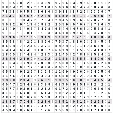
9
3
8
5
4
8
8
2
5
7
3
3
0
9
9
9
7
9
6
6
4
0
9
6
6
9
8
6
1
7
2
8
8
0
4
4
2
5
9
2
2
4
2
1
0
1
5
6
9
9
9
0
0
4
9
4
6
8
2
6
8
6
7
3
3
3
6
0
7
5
7
3
1
6
8
0
8
3
9
8
3
2
3
7
2
6
8
9
3
6
9
6
7
2
1
3
7
1
5
5
6
5
2
4
2
3
6
9
8
6
5
0
5
4
4
1
2
3
9
6
6
5
2
7
0
3
8
3
2
3
3
4
7
2
0
7
6
4
1
2
9
4
5
9
9
9
6
9
6
2
0
2
7
9
0
5
6
8
2
1
9
4
1
3
4
0
9
2
2
4
2
5
5
9
5
0
4
0
7
7
8
7
3
6
9
3
1
3
4
9
4
3
4
0
7
7
6
4
7
8
6
6
5
4
4
8
4
7
6
5
2
9
5
6
8
5
1
9
3
6
1
7
1
0
0
1
1
6
1
3
3
6
3
6
1
8
9
9
5
6
9
6
8
3
7
8
6
1
9
1
3
0
3
7
4
1
4
5
5
9
1
3
4
1
1
8
2
1
1
7
1
6
7
1
8
8
8
7
0
8
5
5
8
4
8
4
2
9
2
3
8
5
0
5
7
5
3
7
1
8
2
6
6
3
5
8
4
5
9
4
5
6
9
4
4
7
4
2
3
5
2
3
7
1
8
8
4
2
4
6
7
9
1
1
2
3
5
3
0
3
1
6
4
4
4
8
6
7
4
8
3
4
0
6
7
4
6
6
1
9
1
1
4
5
9
5
9
4
1
0
1
7
1
8
0
5
5
3
4
4
9
4
4
2
3
3
6
2
1
4
5
9
2
4
8
1
9
8
5
2
4
6
1
2
8
2
4
6
2
1
9
9
9
4
1
7
2
9
1
1
8
6
5
3
5
5
5
1
1
4
0
9
9
0
4
3
0
4
4
3
7
9
3
3
7
0
0
0
0
2
5
8
8
7
6
2
1
4
5
3
8
2
2
4
0
9
3
9
1
1
0
8
7
9
7
6
6
3
6
9
0
0
5
1
6
1
5
8
0
8
9
0
0
7
7
5
9
5
5
8
4
9
2
2
5
7
8
3
2
4
6
1
2
9
9
9
9
9
6
0
6
6
4
0
5
5
9
1
1
7
6
4
7
1
4
7
2
5
4
9
4
4
8
5
8
8
7
4
8
2
9
2
3
9
9
5
5
7
1
9
2
8
1
2
3
4
8
3
9
6
8
1
9
1
9
2
5
7
0
8
8
0
8
0
4
4
5
9
4
6
0
4
7
2
2
3
4
2
6
7
3
9
9
9
6
3
3
6
9
9
9
5
1
6
1
2
4
2
6
1
9
5
7
7
5
0
3
9
1
1
3
2
1
2
3
0
1
7
2
9
4
6
3
4
7
2
6
3
9
3
9
3
1
0
3
3
6
4
8
0
8
8
6
1
4
5
1
0
2
2
4
2
2
0
1
1
0
1
0
2
2
6
4
8
2
7
9
0
6
6
9
6
5
5
6
8
5
4
2
9
3
3
0
5
1
2
3
6
7
4
1
5
9
1
8
8
7
6
7
0
4
8
3
5
2
3
0
3
3
8
5
1
6
0
2
1
5
6
2
2
5
4
9
1
1
6
0
0
0
5
7
0
7
7
2
4
4
7
2
5
3
8
9
8
2
7
2
4
6
5
0
8
5
4
1
4
5
3
4
7
8
2
6
1
7
6
1
2
6
8
9
5
5
9
5
3
9
8
9
8
1
7
1
0
1
8