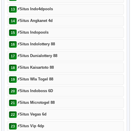
⚡
Situs Indo4dpools
13
⚡
Situs Angkanet 4d
14
⚡
Situs Indopools
15
⚡
Situs Indolottery 88
16
⚡
Situs Dunialottery 88
17
⚡
Situs Kaisartoto 88
18
⚡
Situs Wla Togel 88
19
⚡
Situs Indoboss 6D
20
⚡
Situs Microtogel 88
21
⚡
Situs Vegas 6d
22
⚡
Situs Vip 4dp
23