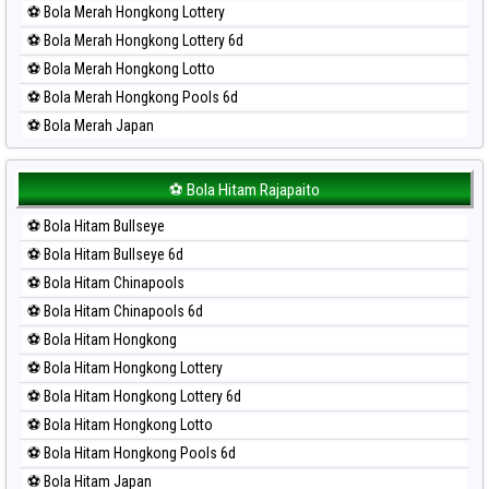
⚽ Bola Merah Hongkong Lottery
⚽ Bola Merah Hongkong Lottery 6d
⚽ Bola Merah Hongkong Lotto
⚽ Bola Merah Hongkong Pools 6d
⚽ Bola Merah Japan
⚽ Bola Merah Japan 6d
⚽ Bola Merah Korea
⚽ Bola Hitam Rajapaito
⚽ Bola Merah Kuda Lari
⚽ Bola Hitam Bullseye
⚽ Bola Merah Magnum Cambodia
⚽ Bola Hitam Bullseye 6d
⚽ Bola Merah Nagoya
⚽ Bola Hitam Chinapools
⚽ Bola Merah North Carolina Day
⚽ Bola Hitam Chinapools 6d
⚽ Bola Merah Pcso
⚽ Bola Hitam Hongkong
⚽ Bola Merah Sao Paulo
⚽ Bola Hitam Hongkong Lottery
⚽ Bola Merah Singapore
⚽ Bola Hitam Hongkong Lottery 6d
⚽ Bola Merah Sydney
⚽ Bola Hitam Hongkong Lotto
⚽ Bola Merah Sydney Lottery
⚽ Bola Hitam Hongkong Pools 6d
⚽ Bola Merah Sydney Lottery 6d
⚽ Bola Hitam Japan