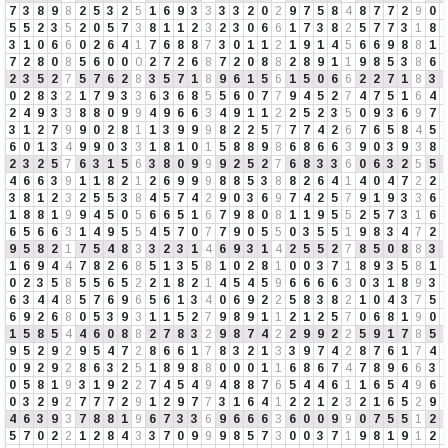
7
3
8
9
8
2
5
3
2
5
1
6
9
3
3
3
3
2
0
2
9
7
5
8
4
8
7
7
2
9
0
5
5
2
3
5
2
0
5
7
3
8
1
1
2
3
2
3
0
6
6
1
7
3
8
2
5
7
7
3
1
8
3
1
0
6
6
0
2
6
4
1
7
6
8
8
7
3
0
1
1
2
1
9
1
4
5
6
6
9
8
8
1
7
2
8
0
8
5
6
0
0
0
2
7
2
6
8
7
2
0
8
8
2
8
9
1
1
9
8
5
3
8
6
2
3
5
2
7
5
7
6
2
8
3
5
7
1
8
9
6
1
5
6
1
5
0
6
6
2
2
7
1
8
3
0
2
8
3
2
1
7
9
3
3
6
3
6
8
5
5
6
0
7
7
9
4
5
2
7
4
7
5
1
6
4
2
4
9
3
3
8
8
0
9
9
4
9
6
6
3
4
9
1
1
2
2
5
2
3
5
0
9
3
6
9
7
3
1
2
7
9
9
0
2
8
1
1
3
9
9
9
8
2
2
5
7
7
7
4
2
6
7
6
5
8
4
5
6
0
1
3
4
9
9
0
3
3
1
8
1
0
1
5
8
8
9
8
6
8
6
6
3
9
0
3
9
3
8
2
3
2
5
7
6
3
1
5
6
3
8
0
9
9
9
2
5
2
7
6
8
3
3
6
0
6
3
2
5
5
4
6
6
3
9
1
1
8
2
1
2
6
9
9
9
8
8
5
3
8
8
2
6
4
1
4
0
4
7
2
2
3
8
1
2
3
2
5
5
3
8
4
5
7
4
2
9
0
3
6
9
7
4
2
5
7
9
1
9
3
3
6
1
8
8
1
9
9
4
5
0
5
6
6
5
1
6
7
9
8
0
8
1
1
9
5
5
2
5
7
3
1
6
6
5
6
6
3
1
4
9
5
5
4
5
7
0
7
7
9
0
5
5
0
3
5
5
1
9
8
3
4
7
2
9
5
8
2
1
7
5
4
8
3
3
2
3
1
4
6
9
3
1
4
2
5
5
2
7
8
5
0
8
8
3
1
6
9
4
4
7
8
2
6
8
5
1
3
5
8
1
0
2
8
1
0
0
3
7
1
8
9
3
5
8
1
0
2
3
5
8
5
5
6
5
2
2
1
8
2
1
4
5
4
5
9
6
6
6
6
3
0
3
1
8
9
3
6
3
4
4
8
5
7
6
9
6
5
6
1
3
4
0
6
9
2
2
5
8
3
8
2
1
0
4
3
7
5
6
9
2
6
8
0
5
3
9
3
1
1
5
2
7
9
8
9
1
1
2
1
2
5
7
0
6
8
1
9
0
1
5
8
5
4
4
6
0
8
8
2
7
8
3
2
9
8
7
4
2
2
9
9
2
2
5
9
1
7
8
5
9
5
2
9
2
9
5
4
7
2
8
6
6
1
7
8
3
2
1
3
3
9
7
4
2
8
7
6
1
7
4
0
9
2
9
2
8
6
3
2
5
1
8
9
8
8
0
0
0
1
1
6
8
6
7
4
7
8
9
6
6
3
0
5
8
1
9
3
1
9
2
2
7
4
5
4
9
4
8
8
7
6
5
4
4
6
1
1
6
5
4
9
6
0
3
2
9
2
7
7
7
2
9
1
2
9
7
7
3
1
6
4
1
2
2
1
2
3
2
1
6
5
2
9
4
6
3
9
3
7
8
8
1
9
6
7
3
3
6
9
6
6
6
3
6
0
0
9
9
0
7
5
5
1
2
5
7
0
2
2
1
2
8
4
3
3
7
0
9
9
9
8
5
7
3
0
0
3
7
1
9
8
1
9
1
2