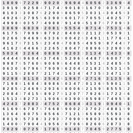
1
8
0
9
9
7
2
2
9
2
9
0
2
0
2
9
6
9
4
4
6
0
5
6
2
3
3
6
9
6
4
3
9
1
9
1
9
2
5
8
4
7
1
7
4
2
9
0
1
8
9
1
6
7
0
7
0
3
5
7
3
4
8
1
0
3
3
3
0
8
7
6
2
2
9
0
9
8
6
5
9
5
3
0
3
1
4
3
0
4
5
9
3
4
9
2
6
8
2
7
9
5
5
6
3
9
0
9
6
0
1
7
8
7
0
5
5
1
4
0
2
5
7
7
4
9
9
8
8
0
3
5
7
3
4
9
8
8
7
9
1
4
9
4
5
1
8
7
6
7
7
0
9
9
3
3
8
6
9
6
6
8
3
9
3
2
0
8
1
9
5
5
5
4
9
8
7
1
4
5
7
5
3
1
4
6
6
1
7
5
3
7
9
9
9
9
8
7
9
2
2
8
4
0
0
0
2
1
1
2
3
0
5
3
9
3
1
0
2
6
6
3
9
4
6
9
6
6
3
3
6
9
0
0
4
2
6
3
4
9
1
1
1
7
7
6
4
1
9
6
1
7
8
7
3
1
5
6
2
3
4
0
4
7
0
8
5
4
4
9
5
9
5
8
7
4
4
8
7
4
1
6
2
8
4
4
6
6
3
2
2
6
5
2
8
0
4
7
2
0
8
9
6
6
3
2
9
0
9
0
5
0
3
4
7
3
2
6
4
1
0
8
8
9
8
9
2
0
3
3
3
1
3
4
7
1
4
3
3
6
8
4
4
4
4
8
9
6
0
4
4
3
7
4
6
1
5
2
9
6
6
4
4
8
7
6
6
0
0
7
7
0
9
9
8
7
6
5
7
6
0
6
9
0
6
9
6
6
4
4
8
3
5
5
3
1
4
2
4
8
5
4
5
0
6
3
0
3
6
7
9
6
6
7
9
0
9
9
6
2
0
4
4
2
1
8
2
1
5
5
3
1
4
5
9
1
1
5
6
2
8
0
7
7
2
1
7
4
2
1
6
3
4
7
4
7
3
5
8
3
4
7
1
8
3
0
2
9
8
8
8
1
1
0
1
2
5
4
2
6
1
9
6
7
4
2
7
1
6
7
3
1
3
5
8
6
7
1
9
8
8
1
6
8
4
3
8
9
8
6
5
0
3
4
7
2
0
1
3
6
9
5
9
0
1
1
5
8
2
8
5
4
2
4
6
9
6
2
9
3
6
9
8
0
0
6
6
2
1
5
9
5
8
5
5
5
1
2
2
0
8
4
3
7
4
1
5
6
8
9
2
7
9
1
2
0
7
7
7
9
2
6
8
1
7
2
2
4
6
1
5
1
3
4
8
2
7
3
1
1
9
0
6
6
0
3
9
0
9
0
5
9
8
8
7
4
9
5
5
8
4
2
4
3
7
2
8
8
3
2
4
7
5
2
7
8
6
8
4
3
4
3
1
9
1
0
9
4
0
4
1
6
1
6
9
6
6
7
8
7
6
7
6
6
8
5
9
0
0
2
2
3
7
0
2
2
4
8
8
1
9
9
1
3
6
4
1
8
0
7
5
3
8
5
6
6
3
7
1
2
1
3
6
5
8
9
8
5
5
9
3
3
8
8
0
1
9
1
5
7
3
8
2
3
2
9
3
3
7
0
9
0
9
9
8
0
3
3
5
6
9
0
9
6
1
4
0
0
0
7
9
0
4
4
1
9
5
6
2
0
7
0
6
6
8
2
6
0
6
2
8
7
3
1
8
7
8
2
9
2
0
7
2
5
7
1
7
8
1
9
0
1
4
3
7
7
0
4
5
9
2
7
7
5
3
9