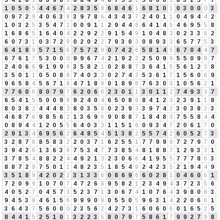
1
0
5
0
5
4
4
6
7
4
2
8
3
5
8
6
8
4
6
1
6
8
1
0
1
0
3
0
0
0
3
0
9
7
2
9
4
0
6
3
9
3
9
7
8
6
4
3
4
3
7
2
4
0
1
1
0
4
9
4
4
2
1
0
3
2
5
3
5
4
7
2
0
0
9
1
1
2
9
4
4
8
6
4
1
4
5
4
6
9
5
5
8
1
6
8
6
5
1
6
4
0
4
2
2
9
2
2
9
1
5
4
9
1
0
4
8
3
0
2
3
3
6
2
6
0
7
3
1
0
3
7
2
9
0
2
0
2
2
7
9
3
0
3
0
8
9
3
3
6
5
7
7
5
3
6
4
1
8
9
5
7
1
5
6
7
5
7
2
9
0
7
4
2
6
5
8
1
4
5
6
7
0
4
4
7
6
7
6
1
7
5
3
0
0
0
9
9
6
7
4
2
1
9
2
2
2
5
0
9
9
5
5
0
9
9
7
2
4
0
6
6
9
1
9
9
9
3
5
8
2
1
0
2
8
8
7
3
6
4
1
5
5
6
1
2
3
8
3
5
0
1
1
0
5
0
8
8
7
4
0
3
3
0
2
7
4
2
5
3
6
1
7
1
5
6
0
6
9
9
6
5
8
4
5
6
7
1
8
4
7
1
8
9
0
1
8
9
8
7
6
3
0
3
1
0
5
6
2
1
7
7
6
0
6
8
0
7
9
7
6
2
0
6
6
2
3
0
1
1
3
0
1
1
2
7
4
9
3
3
7
6
5
4
1
5
5
0
0
9
9
9
2
4
0
4
6
5
0
8
8
8
4
1
2
3
2
3
9
1
1
8
8
0
3
8
2
4
4
4
8
3
8
0
3
5
8
0
2
3
9
3
3
9
7
4
2
3
0
3
8
2
3
4
6
8
7
6
9
8
5
6
2
1
3
6
9
6
9
0
8
8
7
1
8
4
8
3
7
5
5
8
4
4
0
8
9
4
4
1
2
0
5
5
6
4
0
3
3
1
1
5
1
6
0
9
3
4
7
2
0
6
1
7
0
2
9
1
3
4
6
9
5
6
2
6
4
8
5
4
5
1
3
8
2
5
5
7
4
2
6
0
5
2
7
3
3
2
8
7
6
8
5
8
3
2
2
0
3
7
1
6
2
5
5
1
7
7
9
9
9
7
2
7
9
7
0
3
9
4
2
6
1
3
6
3
9
7
5
3
4
7
7
3
8
5
4
8
1
8
8
7
1
2
9
3
3
1
3
7
8
5
4
8
8
2
2
4
4
9
2
1
3
2
3
0
6
6
4
1
9
5
5
7
7
7
8
6
3
8
8
7
2
9
7
5
0
1
1
4
8
2
3
5
1
8
5
4
9
2
4
2
3
5
2
1
9
4
4
9
3
5
1
8
9
4
2
0
2
2
3
1
3
3
6
0
8
6
9
6
6
0
2
8
1
0
4
6
0
6
1
7
2
0
9
9
1
0
7
0
7
4
7
2
6
8
9
5
8
2
1
2
3
4
9
4
3
7
2
3
5
6
4
0
5
2
7
0
4
5
7
3
5
2
3
7
1
3
0
6
7
4
1
0
7
6
4
3
9
8
0
8
3
9
4
5
3
8
4
6
1
5
6
9
9
9
0
9
0
5
5
0
5
9
6
3
1
4
2
2
0
6
6
1
3
6
4
3
7
5
6
0
0
0
2
3
5
6
2
4
2
7
3
1
6
0
6
0
6
0
1
6
5
2
5
8
4
4
1
5
2
5
1
0
1
3
2
2
3
5
8
0
7
9
7
5
8
6
1
7
9
9
2
7
9
8