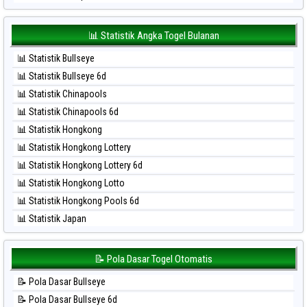
⚽ Bola Merah Sydney Lotto
⚽ Bola Hitam Japan 6d
⚽ Bola Merah Sydney Pools 6d
⚽ Bola Hitam Korea
📊 Statistik Angka Togel Bulanan
⚽ Bola Merah Taipei
⚽ Bola Hitam Kuda Lari
⚽ Bola Merah Taiwan
📊 Statistik Bullseye
⚽ Bola Hitam Magnum Cambodia
📊 Statistik Bullseye 6d
⚽ Bola Hitam Nagoya
📊 Statistik Chinapools
⚽ Bola Hitam North Carolina Day
📊 Statistik Chinapools 6d
⚽ Bola Hitam Pcso
📊 Statistik Hongkong
⚽ Bola Hitam Sao Paulo
📊 Statistik Hongkong Lottery
⚽ Bola Hitam Singapore
📊 Statistik Hongkong Lottery 6d
⚽ Bola Hitam Sydney
📊 Statistik Hongkong Lotto
⚽ Bola Hitam Sydney Lottery
📊 Statistik Hongkong Pools 6d
⚽ Bola Hitam Sydney Lottery 6d
📊 Statistik Japan
⚽ Bola Hitam Sydney Lotto
📊 Statistik Japan 6d
⚽ Bola Hitam Sydney Pools 6d
📊 Statistik Korea
📝 Pola Dasar Togel Otomatis
⚽ Bola Hitam Taipei
📊 Statistik Kuda Lari
⚽ Bola Hitam Taiwan
📝 Pola Dasar Bullseye
📊 Statistik Magnum Cambodia
📝 Pola Dasar Bullseye 6d