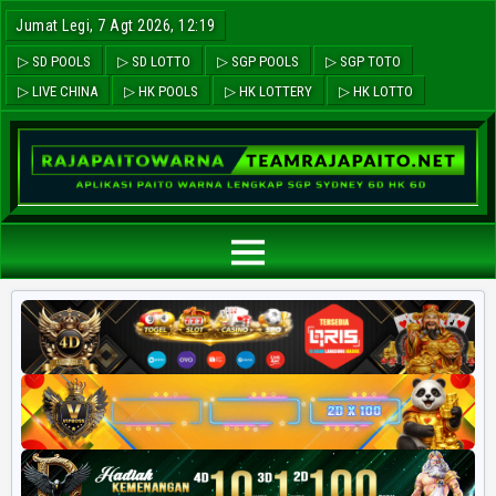
Jumat Legi, 7 Agt 2026, 12:19
▷ SD POOLS
▷ SD LOTTO
▷ SGP POOLS
▷ SGP TOTO
▷ LIVE CHINA
▷ HK POOLS
▷ HK LOTTERY
▷ HK LOTTO