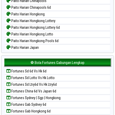
Paito Harian Chinapools
Paito Harian Chinapools 6d
Paito Harian Hongkong
Paito Harian Hongkong Lottery
Paito Harian Hongkong Lottery 6d
Paito Harian Hongkong Lotto
Paito Harian Hongkong Pools 6d
Paito Harian Japan
Paito Harian Japan 6d
Paito Harian Korea
⚽ Bola Fortunes Gabungan Lengkap
Paito Harian Kuda Lari
Fortunes Sd 6d Vs Hk 6d
Paito Harian Magnum Cambodia
Fortunes Sd Lotto Vs Hk Lotto
Paito Harian Nagoya
Fortunes Sd Ltry6d Vs Hk Ltry6d
Paito Harian New York Midday
Fortunes China 6d Vs Japan 6d
Paito Harian North Carolina Day
Fortunes Sydney | Sgp | Hongkong
Paito Harian Pcso
Fortunes Gab Sydney 6d
Paito Harian Pennsylvania Day
Fortunes Gab Hongkong 6d
Paito Harian Sao Paulo