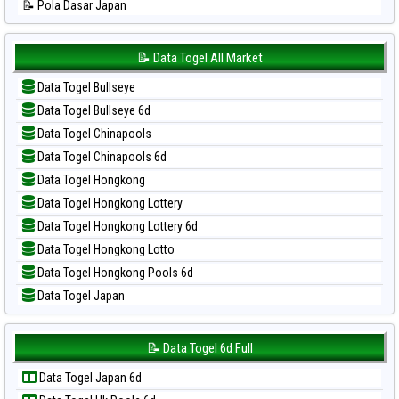
📝 Pola Dasar Japan
📊 Statistik Sydney Lottery
📝 Pola Dasar Japan 6d
📊 Statistik Sydney Lottery 6d
📝 Pola Dasar Korea
📝 Data Togel All Market
📊 Statistik Sydney Lotto
📝 Pola Dasar Kuda Lari
📊 Statistik Sydney Pools 6d
Data Togel Bullseye
📝 Pola Dasar Magnum Cambodia
📊 Statistik Taipei
Data Togel Bullseye 6d
📝 Pola Dasar Nagoya
📊 Statistik Taiwan
Data Togel Chinapools
📝 Pola Dasar North Carolina Day
Data Togel Chinapools 6d
📝 Pola Dasar Pcso
Data Togel Hongkong
📝 Pola Dasar Sao Paulo
Data Togel Hongkong Lottery
📝 Pola Dasar Singapore
Data Togel Hongkong Lottery 6d
📝 Pola Dasar Sydney
Data Togel Hongkong Lotto
📝 Pola Dasar Sydney Lottery
Data Togel Hongkong Pools 6d
📝 Pola Dasar Sydney Lottery 6d
Data Togel Japan
📝 Pola Dasar Sydney Lotto
Data Togel Japan 6d
📝 Pola Dasar Sydney Pools 6d
Data Togel Korea
📝 Data Togel 6d Full
📝 Pola Dasar Taipei
Data Togel Kuda Lari
📝 Pola Dasar Taiwan
Data Togel Japan 6d
Data Togel Magnum Cambodia