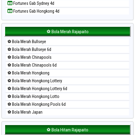
Fortunes Gab Sydney 4d
Paito Harian Singapore
Fortunes Gab Hongkong 4d
Paito Harian Sydney
Paito Harian Sydney Lottery
Paito Harian Sydney Lottery 6d
⚽ Bola Merah Rajapaito
Paito Harian Sydney Lotto
⚽ Bola Merah Bullseye
Paito Harian Sydney Pools 6d
⚽ Bola Merah Bullseye 6d
Paito Harian Taipei
⚽ Bola Merah Chinapools
Paito Harian Taiwan
⚽ Bola Merah Chinapools 6d
⚽ Bola Merah Hongkong
⚽ Bola Merah Hongkong Lottery
⚽ Bola Merah Hongkong Lottery 6d
⚽ Bola Merah Hongkong Lotto
⚽ Bola Merah Hongkong Pools 6d
⚽ Bola Merah Japan
⚽ Bola Merah Japan 6d
⚽ Bola Merah Korea
⚽ Bola Hitam Rajapaito