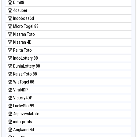
🏆 Dim88
🏆 4dsuper
🏆 Indoboss6d
🏆 Micro Togel 88
🏆 Kisaran Toto
🏆 Kisaran 4D
🏆 Pelita Toto
🏆 IndoLottery 88
🏆 DuniaLottery 88
🏆 KaisarToto 88
🏆 WlaTogel 88
🏆 Viral4DP
🏆 Victory4DP
🏆 LuckySlot99
🏆 4dprizewlatoto
🏆 indo-pools
🏆 Angkanet4d