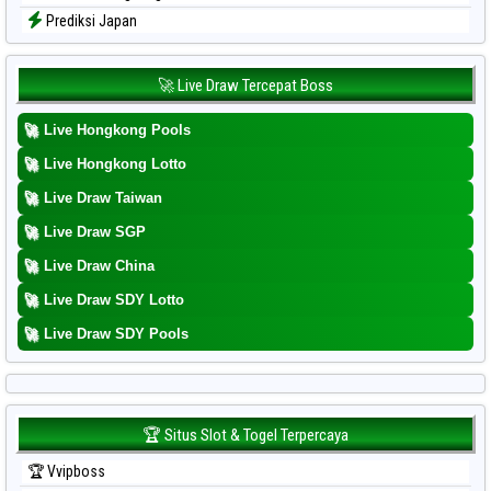
Prediksi Japan
Prediksi Japan 6d
Prediksi Korea
🚀 Live Draw Tercepat Boss
Prediksi Kuda Lari
🚀
Live Hongkong Pools
Prediksi Magnum Cambodia
Prediksi Nagoya
🚀
Live Hongkong Lotto
Prediksi North Carolina Day
🚀
Live Draw Taiwan
Prediksi Pcso
🚀
Live Draw SGP
Prediksi Sao Paulo
🚀
Live Draw China
Prediksi Singapore
🚀
Live Draw SDY Lotto
Prediksi Sydney
🚀
Prediksi Sydney Lottery
Live Draw SDY Pools
Prediksi Sydney Lottery 6d
Prediksi Sydney Lotto
Prediksi Sydney Pools 6d
🏆 Situs Slot & Togel Terpercaya
Prediksi Taipei
🏆 Vvipboss
Prediksi Taiwan