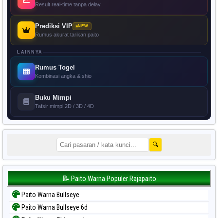
Result real-time tanpa delay
Prediksi VIP
NEW
Rumus akurat tarikan paito
LAINNYA
Rumus Togel
Kombinasi angka & shio
Buku Mimpi
Tafsir mimpi 2D / 3D / 4D
🔍
📝 Paito Warna Populer Rajapaito
Paito Warna Bullseye
Paito Warna Bullseye 6d