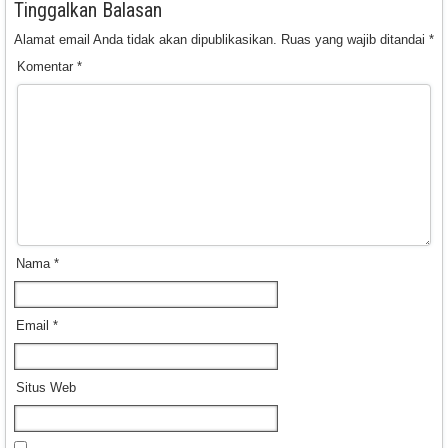
Tinggalkan Balasan
Alamat email Anda tidak akan dipublikasikan.
Ruas yang wajib ditandai
*
Komentar
*
Nama
*
Email
*
Situs Web