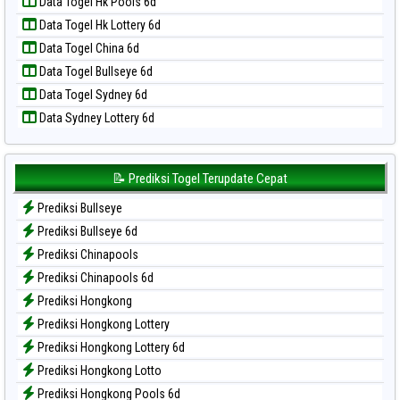
Data Togel Hk Pools 6d
Data Togel Nagoya
Data Togel Hk Lottery 6d
Data Togel North Carolina Day
Data Togel China 6d
Data Togel Pcso
Data Togel Bullseye 6d
Data Togel Sao Paulo
Data Togel Sydney 6d
Data Togel Singapore
Data Sydney Lottery 6d
Data Togel Sydney
Data Togel Sydney Lottery
Data Togel Sydney Lottery 6d
📝 Prediksi Togel Terupdate Cepat
Data Togel Sydney Lotto
Prediksi Bullseye
Data Togel Sydney Pools 6d
Prediksi Bullseye 6d
Data Togel Taipei
Prediksi Chinapools
Data Togel Taiwan
Prediksi Chinapools 6d
Prediksi Hongkong
Prediksi Hongkong Lottery
Prediksi Hongkong Lottery 6d
Prediksi Hongkong Lotto
Prediksi Hongkong Pools 6d