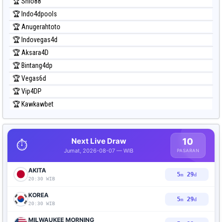
🏆 Shio88
🏆 Indo4dpools
🏆 Anugerahtoto
🏆 Indovegas4d
🏆 Aksara4D
🏆 Bintang4dp
🏆 Vegas6d
🏆 Vip4DP
🏆 Kawkawbet
Next Live Draw
10
⏱️
Jumat, 2026-08-07 — WIB
PASARAN
AKITA
5
27
m
d
20:30 WIB
KOREA
5
27
m
d
20:30 WIB
MILWAUKEE MORNING