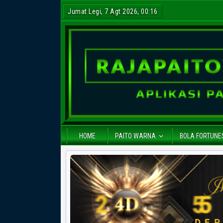
Jumat Legi, 7 Agt 2026, 00:16
HOME
PAITO WARNA
BOLA FORTUNE