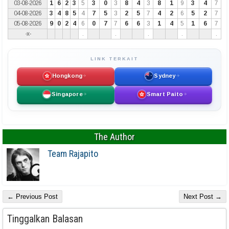
03-08-2026
1
6
2
3
5
3
0
3
8
4
3
8
1
9
3
4
7
04-08-2026
3
4
8
5
4
7
5
3
2
5
7
4
2
6
5
2
7
05-08-2026
9
0
2
4
6
0
7
7
6
6
3
1
4
5
1
6
7
-x-
.
.
.
.
.
LINK TERKAIT
Hongkong
Sydney
Singapore
Smart Paito
The Author
Team Rajapito
← Previous Post
Next Post →
Tinggalkan Balasan