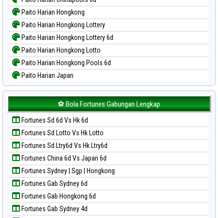
Paito Harian Hongkong
Paito Harian Hongkong Lottery
Paito Harian Hongkong Lottery 6d
Paito Harian Hongkong Lotto
Paito Harian Hongkong Pools 6d
Paito Harian Japan
Paito Harian Japan 6d
Paito Harian Korea
⚽ Bola Fortunes Gabungan Lengkap
Paito Harian Kuda Lari
Fortunes Sd 6d Vs Hk 6d
Paito Harian Magnum Cambodia
Fortunes Sd Lotto Vs Hk Lotto
Paito Harian Nagoya
Fortunes Sd Ltry6d Vs Hk Ltry6d
Paito Harian New York Midday
Fortunes China 6d Vs Japan 6d
Paito Harian North Carolina Day
Fortunes Sydney | Sgp | Hongkong
Paito Harian Pcso
Fortunes Gab Sydney 6d
Paito Harian Pennsylvania Day
Fortunes Gab Hongkong 6d
Paito Harian Sao Paulo
Fortunes Gab Sydney 4d
Paito Harian Singapore