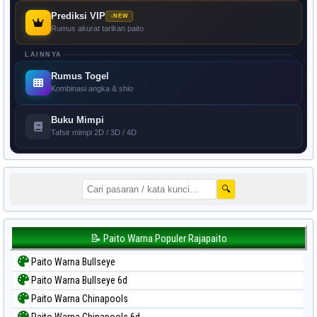
Prediksi VIP
NEW
Rumus akurat tarikan paito
LAINNYA
Rumus Togel
Kombinasi angka & shio
Buku Mimpi
Tafsir mimpi 2D / 3D / 4D
🔍
📝 Paito Warna Populer Rajapaito
Paito Warna Bullseye
Paito Warna Bullseye 6d
Paito Warna Chinapools
Paito Warna Chinapools 6d