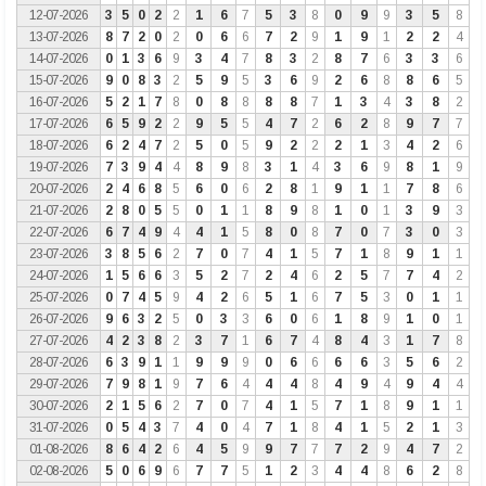
12-07-2026
3
5
0
2
2
1
6
7
5
3
8
0
9
9
3
5
8
13-07-2026
8
7
2
0
2
0
6
6
7
2
9
1
9
1
2
2
4
14-07-2026
0
1
3
6
9
3
4
7
8
3
2
8
7
6
3
3
6
15-07-2026
9
0
8
3
2
5
9
5
3
6
9
2
6
8
8
6
5
16-07-2026
5
2
1
7
8
0
8
8
8
8
7
1
3
4
3
8
2
17-07-2026
6
5
9
2
2
9
5
5
4
7
2
6
2
8
9
7
7
18-07-2026
6
2
4
7
2
5
0
5
9
2
2
2
1
3
4
2
6
19-07-2026
7
3
9
4
4
8
9
8
3
1
4
3
6
9
8
1
9
20-07-2026
2
4
6
8
5
6
0
6
2
8
1
9
1
1
7
8
6
21-07-2026
2
8
0
5
5
0
1
1
8
9
8
1
0
1
3
9
3
22-07-2026
6
7
4
9
4
4
1
5
8
0
8
7
0
7
3
0
3
23-07-2026
3
8
5
6
2
7
0
7
4
1
5
7
1
8
9
1
1
24-07-2026
1
5
6
6
3
5
2
7
2
4
6
2
5
7
7
4
2
25-07-2026
0
7
4
5
9
4
2
6
5
1
6
7
5
3
0
1
1
26-07-2026
9
6
3
2
5
0
3
3
6
0
6
1
8
9
1
0
1
27-07-2026
4
2
3
8
2
3
7
1
6
7
4
8
4
3
1
7
8
28-07-2026
6
3
9
1
1
9
9
9
0
6
6
6
6
3
5
6
2
29-07-2026
7
9
8
1
9
7
6
4
4
4
8
4
9
4
9
4
4
30-07-2026
2
1
5
6
2
7
0
7
4
1
5
7
1
8
9
1
1
31-07-2026
0
5
4
3
7
4
0
4
7
1
8
4
1
5
2
1
3
01-08-2026
8
6
4
2
6
4
5
9
9
7
7
7
2
9
4
7
2
02-08-2026
5
0
6
9
6
7
7
5
1
2
3
4
4
8
6
2
8