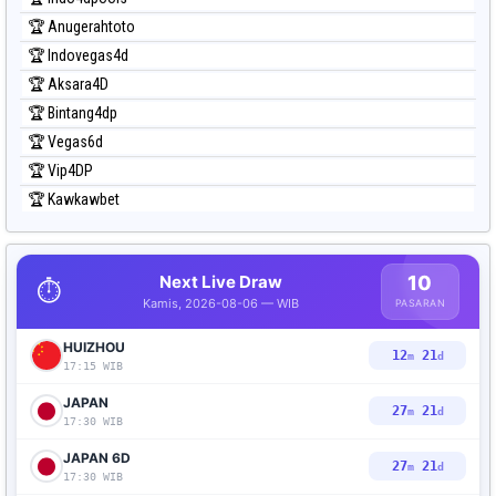
🏆 Anugerahtoto
🏆 Indovegas4d
🏆 Aksara4D
🏆 Bintang4dp
🏆 Vegas6d
🏆 Vip4DP
🏆 Kawkawbet
Next Live Draw
10
⏱️
Kamis, 2026-08-06 — WIB
PASARAN
HUIZHOU
12
20
m
d
17:15 WIB
JAPAN
27
20
m
d
17:30 WIB
JAPAN 6D
27
20
m
d
17:30 WIB