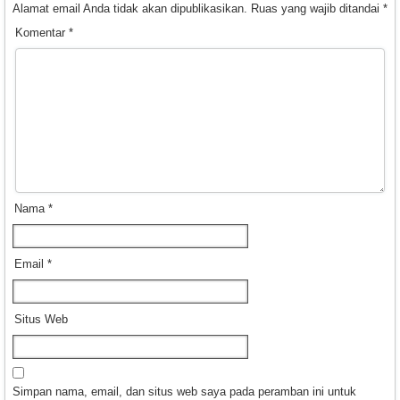
Alamat email Anda tidak akan dipublikasikan.
Ruas yang wajib ditandai
*
Komentar
*
Nama
*
Email
*
Situs Web
Simpan nama, email, dan situs web saya pada peramban ini untuk