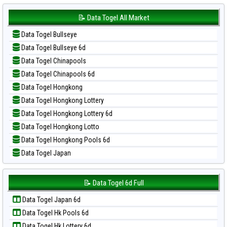
📝 Pola Dasar Japan 6d
📊 Statistik Sydney Lottery 6d
📝 Pola Dasar Korea
📝 Data Togel All Market
📊 Statistik Sydney Lotto
📝 Pola Dasar Kuda Lari
📊 Statistik Sydney Pools 6d
Data Togel Bullseye
📝 Pola Dasar Magnum Cambodia
📊 Statistik Taipei
Data Togel Bullseye 6d
📝 Pola Dasar Nagoya
📊 Statistik Taiwan
Data Togel Chinapools
📝 Pola Dasar North Carolina Day
Data Togel Chinapools 6d
📝 Pola Dasar Pcso
Data Togel Hongkong
📝 Pola Dasar Sao Paulo
Data Togel Hongkong Lottery
📝 Pola Dasar Singapore
Data Togel Hongkong Lottery 6d
📝 Pola Dasar Sydney
Data Togel Hongkong Lotto
📝 Pola Dasar Sydney Lottery
Data Togel Hongkong Pools 6d
📝 Pola Dasar Sydney Lottery 6d
Data Togel Japan
📝 Pola Dasar Sydney Lotto
Data Togel Japan 6d
📝 Pola Dasar Sydney Pools 6d
Data Togel Korea
📝 Data Togel 6d Full
📝 Pola Dasar Taipei
Data Togel Kuda Lari
📝 Pola Dasar Taiwan
Data Togel Japan 6d
Data Togel Magnum Cambodia
Data Togel Hk Pools 6d
Data Togel Nagoya
Data Togel Hk Lottery 6d