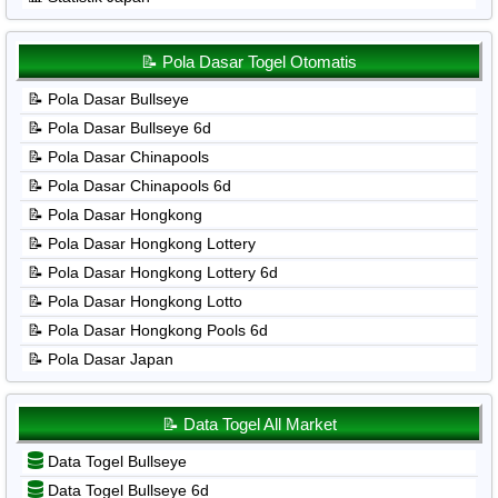
⚽ Bola Hitam Sydney Lotto
📊 Statistik Japan 6d
⚽ Bola Hitam Sydney Pools 6d
📊 Statistik Korea
📝 Pola Dasar Togel Otomatis
⚽ Bola Hitam Taipei
📊 Statistik Kuda Lari
⚽ Bola Hitam Taiwan
📝 Pola Dasar Bullseye
📊 Statistik Magnum Cambodia
📝 Pola Dasar Bullseye 6d
📊 Statistik Nagoya
📝 Pola Dasar Chinapools
📊 Statistik New York Midday
📝 Pola Dasar Chinapools 6d
📊 Statistik North Carolina Day
📝 Pola Dasar Hongkong
📊 Statistik Pcso
📝 Pola Dasar Hongkong Lottery
📊 Statistik Pennsylvania Day
📝 Pola Dasar Hongkong Lottery 6d
📊 Statistik Sao Paulo
📝 Pola Dasar Hongkong Lotto
📊 Statistik Singapore
📝 Pola Dasar Hongkong Pools 6d
📊 Statistik Sydney
📝 Pola Dasar Japan
📊 Statistik Sydney Lottery
📝 Pola Dasar Japan 6d
📊 Statistik Sydney Lottery 6d
📝 Pola Dasar Korea
📝 Data Togel All Market
📊 Statistik Sydney Lotto
📝 Pola Dasar Kuda Lari
📊 Statistik Sydney Pools 6d
Data Togel Bullseye
📝 Pola Dasar Magnum Cambodia
📊 Statistik Taipei
Data Togel Bullseye 6d