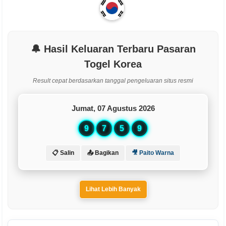
🔔 Hasil Keluaran Terbaru Pasaran
Togel Korea
Result cepat berdasarkan tanggal pengeluaran situs resmi
Jumat, 07 Agustus 2026
9
7
5
9
📋 Salin
📤 Bagikan
🎥 Paito Warna
Lihat Lebih Banyak