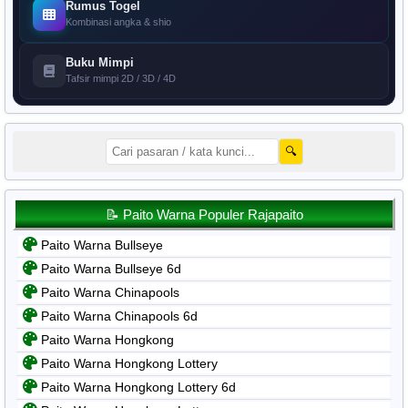
Rumus Togel
Kombinasi angka & shio
Buku Mimpi
Tafsir mimpi 2D / 3D / 4D
🔍
📝 Paito Warna Populer Rajapaito
Paito Warna Bullseye
Paito Warna Bullseye 6d
Paito Warna Chinapools
Paito Warna Chinapools 6d
Paito Warna Hongkong
Paito Warna Hongkong Lottery
Paito Warna Hongkong Lottery 6d