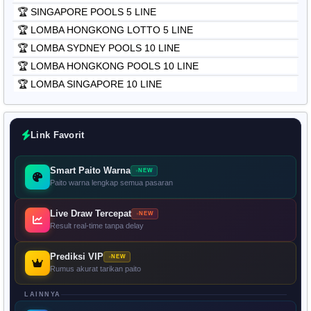
🏆 SINGAPORE POOLS 5 LINE
🏆 LOMBA HONGKONG LOTTO 5 LINE
🏆 LOMBA SYDNEY POOLS 10 LINE
🏆 LOMBA HONGKONG POOLS 10 LINE
🏆 LOMBA SINGAPORE 10 LINE
Link Favorit
Smart Paito Warna
NEW
Paito warna lengkap semua pasaran
Live Draw Tercepat
NEW
Result real-time tanpa delay
Prediksi VIP
NEW
Rumus akurat tarikan paito
LAINNYA