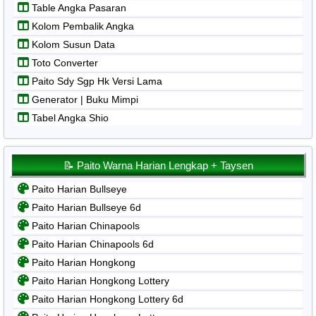
Table Angka Pasaran
Paito Warna Sydney Pools 6d
Kolom Pembalik Angka
Paito Warna Taipei
Kolom Susun Data
Paito Warna Taiwan
Toto Converter
Paito Sdy Sgp Hk Versi Lama
Generator | Buku Mimpi
Tabel Angka Shio
📝 Paito Warna Harian Lengkap + Taysen
Paito Harian Bullseye
Paito Harian Bullseye 6d
Paito Harian Chinapools
Paito Harian Chinapools 6d
Paito Harian Hongkong
Paito Harian Hongkong Lottery
Paito Harian Hongkong Lottery 6d