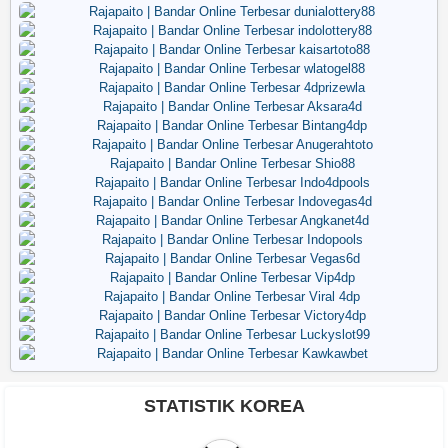
STATISTIK KOREA