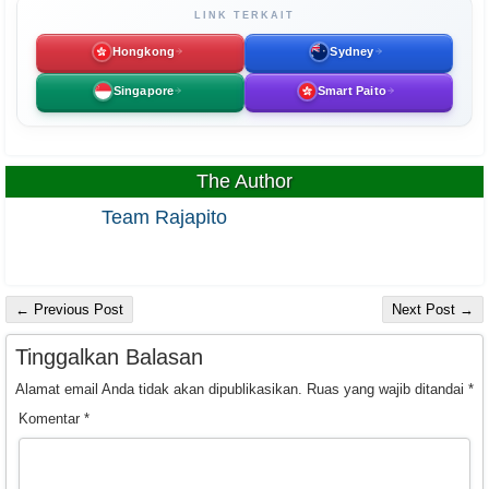
LINK TERKAIT
Hongkong
Sydney
Singapore
Smart Paito
The Author
Team Rajapito
← Previous Post
Next Post →
Tinggalkan Balasan
Alamat email Anda tidak akan dipublikasikan.
Ruas yang wajib ditandai
*
Komentar
*